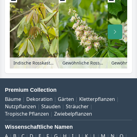
Indische Rosskastanie (Aesculus indica 'Sydney Pearce')
Gewöhnliche Rosskastanie (Aesculus hippocastanum)
Premium Collection
Bäume
Dekoration
Gärten
Kletterpflanzen
Nutzpflanzen
Stauden
Sträucher
Tropische Pflanzen
Zwiebelpflanzen
Wissenschaftliche Namen
A
B
C
D
E
F
G
H
I
J
K
L
M
N
O