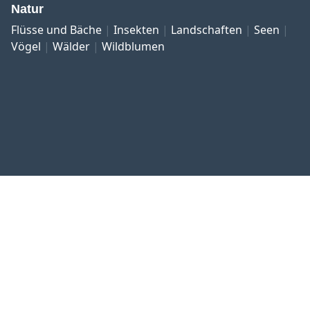
Natur
Flüsse und Bäche
Insekten
Landschaften
Seen
Vögel
Wälder
Wildblumen
Referenzen
Kontakt und Impressum
Datenschutz
Allgemeine Geschäftsbedingungen
Widerrufsrecht