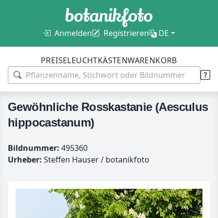
Anmelden
Registrieren
DE
PREISE
LEUCHTKÄSTEN
WARENKORB
Gewöhnliche Rosskastanie (Aesculus
hippocastanum)
Bildnummer:
495360
Urheber:
Steffen Hauser / botanikfoto