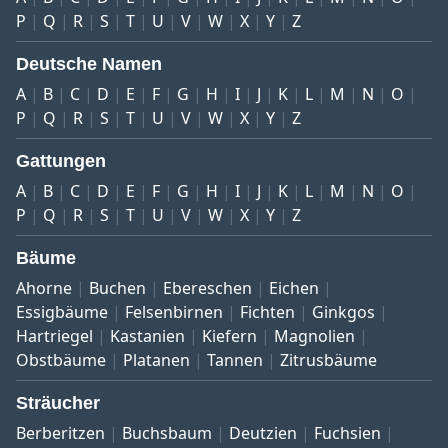
P
Q
R
S
T
U
V
W
X
Y
Z
Deutsche Namen
A
B
C
D
E
F
G
H
I
J
K
L
M
N
O
P
Q
R
S
T
U
V
W
X
Y
Z
Gattungen
A
B
C
D
E
F
G
H
I
J
K
L
M
N
O
P
Q
R
S
T
U
V
W
X
Y
Z
Bäume
Ahorne
Buchen
Ebereschen
Eichen
Essigbäume
Felsenbirnen
Fichten
Ginkgos
Hartriegel
Kastanien
Kiefern
Magnolien
Obstbäume
Platanen
Tannen
Zitrusbäume
Sträucher
Berberitzen
Buchsbaum
Deutzien
Fuchsien