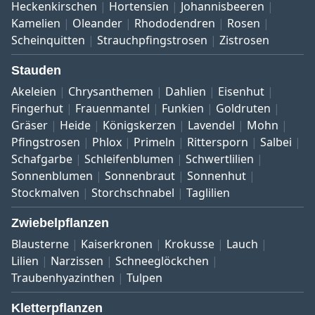
Heckenkirschen
Hortensien
Johannisbeeren
Kamelien
Oleander
Rhododendren
Rosen
Scheinquitten
Strauchpfingstrosen
Zistrosen
Stauden
Akeleien
Chrysanthemen
Dahlien
Eisenhut
Fingerhut
Frauenmantel
Funkien
Goldruten
Gräser
Heide
Königskerzen
Lavendel
Mohn
Pfingstrosen
Phlox
Primeln
Rittersporn
Salbei
Schafgarbe
Schleifenblumen
Schwertlilien
Sonnenblumen
Sonnenbraut
Sonnenhut
Stockmalven
Storchschnabel
Taglilien
Zwiebelpflanzen
Blausterne
Kaiserkronen
Krokusse
Lauch
Lilien
Narzissen
Schneeglöckchen
Traubenhyazinthen
Tulpen
Kletterpflanzen