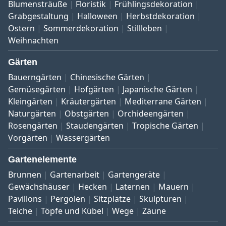
Blumensträuße
Floristik
Frühlingsdekoration
Grabgestaltung
Halloween
Herbstdekoration
Ostern
Sommerdekoration
Stillleben
Weihnachten
Gärten
Bauerngärten
Chinesische Gärten
Gemüsegärten
Hofgärten
Japanische Gärten
Kleingärten
Kräutergärten
Mediterrane Gärten
Naturgärten
Obstgärten
Orchideengärten
Rosengärten
Staudengärten
Tropische Gärten
Vorgärten
Wassergärten
Gartenelemente
Brunnen
Gartenarbeit
Gartengeräte
Gewächshäuser
Hecken
Laternen
Mauern
Pavillons
Pergolen
Sitzplätze
Skulpturen
Teiche
Töpfe und Kübel
Wege
Zäune