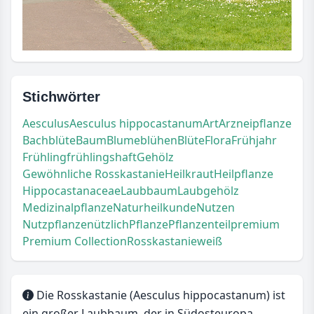
Stichwörter
Aesculus
Aesculus hippocastanum
Art
Arzneipflanze
Bachblüte
Baum
Blume
blühen
Blüte
Flora
Frühjahr
Frühling
frühlingshaft
Gehölz
Gewöhnliche Rosskastanie
Heilkraut
Heilpflanze
Hippocastanaceae
Laubbaum
Laubgehölz
Medizinalpflanze
Naturheilkunde
Nutzen
Nutzpflanze
nützlich
Pflanze
Pflanzenteil
premium
Premium Collection
Rosskastanie
weiß
Die Rosskastanie (Aesculus hippocastanum) ist
ein großer Laubbaum, der in Südosteuropa