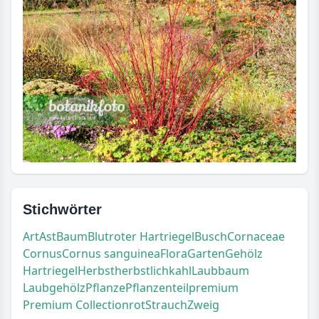
Stichwörter
Art
Ast
Baum
Blutroter Hartriegel
Busch
Cornaceae
Cornus
Cornus sanguinea
Flora
Garten
Gehölz
Hartriegel
Herbst
herbstlich
kahl
Laubbaum
Laubgehölz
Pflanze
Pflanzenteil
premium
Premium Collection
rot
Strauch
Zweig