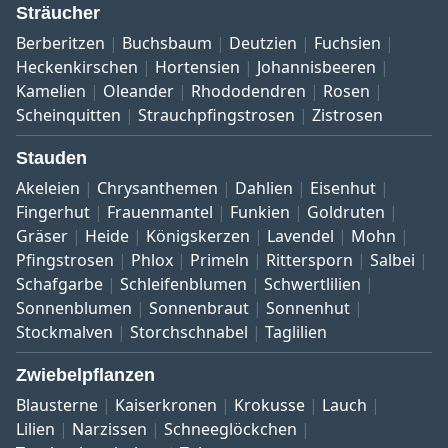
Sträucher
Berberitzen
Buchsbaum
Deutzien
Fuchsien
Heckenkirschen
Hortensien
Johannisbeeren
Kamelien
Oleander
Rhododendren
Rosen
Scheinquitten
Strauchpfingstrosen
Zistrosen
Stauden
Akeleien
Chrysanthemen
Dahlien
Eisenhut
Fingerhut
Frauenmantel
Funkien
Goldruten
Gräser
Heide
Königskerzen
Lavendel
Mohn
Pfingstrosen
Phlox
Primeln
Rittersporn
Salbei
Schafgarbe
Schleifenblumen
Schwertlilien
Sonnenblumen
Sonnenbraut
Sonnenhut
Stockmalven
Storchschnabel
Taglilien
Zwiebelpflanzen
Blausterne
Kaiserkronen
Krokusse
Lauch
Lilien
Narzissen
Schneeglöckchen