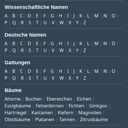
Wissenschaftliche Namen
A
B
C
D
E
F
G
H
I
J
K
L
M
N
O
P
Q
R
S
T
U
V
W
X
Y
Z
Deutsche Namen
A
B
C
D
E
F
G
H
I
J
K
L
M
N
O
P
Q
R
S
T
U
V
W
X
Y
Z
Gattungen
A
B
C
D
E
F
G
H
I
J
K
L
M
N
O
P
Q
R
S
T
U
V
W
X
Y
Z
Bäume
Ahorne
Buchen
Ebereschen
Eichen
Essigbäume
Felsenbirnen
Fichten
Ginkgos
Hartriegel
Kastanien
Kiefern
Magnolien
Obstbäume
Platanen
Tannen
Zitrusbäume