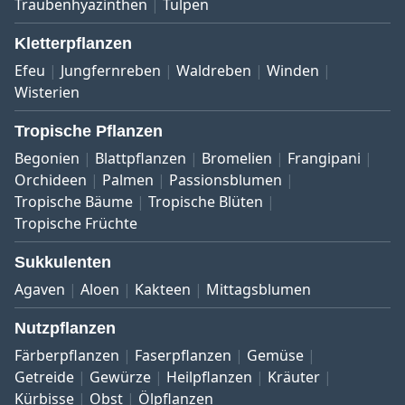
Traubenhyazinthen
Tulpen
Kletterpflanzen
Efeu
Jungfernreben
Waldreben
Winden
Wisterien
Tropische Pflanzen
Begonien
Blattpflanzen
Bromelien
Frangipani
Orchideen
Palmen
Passionsblumen
Tropische Bäume
Tropische Blüten
Tropische Früchte
Sukkulenten
Agaven
Aloen
Kakteen
Mittagsblumen
Nutzpflanzen
Färberpflanzen
Faserpflanzen
Gemüse
Getreide
Gewürze
Heilpflanzen
Kräuter
Kürbisse
Obst
Ölpflanzen