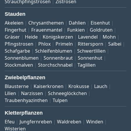
Strauchpfingstrosen
Zistrosen
Stauden
Akeleien
Chrysanthemen
Dahlien
Eisenhut
Fingerhut
Frauenmantel
Funkien
Goldruten
Gräser
Heide
Königskerzen
Lavendel
Mohn
Pfingstrosen
Phlox
Primeln
Rittersporn
Salbei
Schafgarbe
Schleifenblumen
Schwertlilien
Sonnenblumen
Sonnenbraut
Sonnenhut
Stockmalven
Storchschnabel
Taglilien
Zwiebelpflanzen
Blausterne
Kaiserkronen
Krokusse
Lauch
Lilien
Narzissen
Schneeglöckchen
Traubenhyazinthen
Tulpen
Kletterpflanzen
Efeu
Jungfernreben
Waldreben
Winden
Wisterien