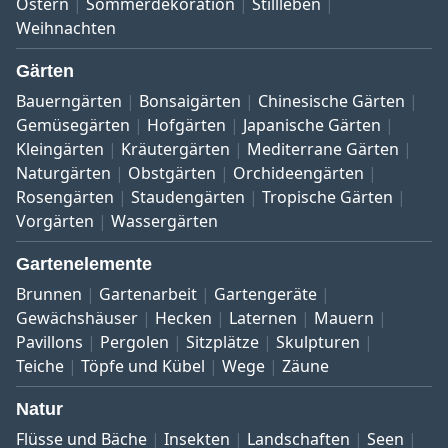
Ostern
Sommerdekoration
Stillleben
Weihnachten
Gärten
Bauerngärten
Bonsaigärten
Chinesische Gärten
Gemüsegärten
Hofgärten
Japanische Gärten
Kleingärten
Kräutergärten
Mediterrane Gärten
Naturgärten
Obstgärten
Orchideengärten
Rosengärten
Staudengärten
Tropische Gärten
Vorgärten
Wassergärten
Gartenelemente
Brunnen
Gartenarbeit
Gartengeräte
Gewächshäuser
Hecken
Laternen
Mauern
Pavillons
Pergolen
Sitzplätze
Skulpturen
Teiche
Töpfe und Kübel
Wege
Zäune
Natur
Flüsse und Bäche
Insekten
Landschaften
Seen