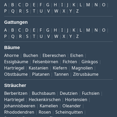
A
B
C
D
E
F
G
H
I
J
K
L
M
N
O
P
Q
R
S
T
U
V
W
X
Y
Z
Gattungen
A
B
C
D
E
F
G
H
I
J
K
L
M
N
O
P
Q
R
S
T
U
V
W
X
Y
Z
Bäume
Ahorne
Buchen
Ebereschen
Eichen
Essigbäume
Felsenbirnen
Fichten
Ginkgos
Hartriegel
Kastanien
Kiefern
Magnolien
Obstbäume
Platanen
Tannen
Zitrusbäume
Sträucher
Berberitzen
Buchsbaum
Deutzien
Fuchsien
Hartriegel
Heckenkirschen
Hortensien
Johannisbeeren
Kamelien
Oleander
Rhododendren
Rosen
Scheinquitten