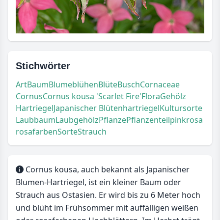
Stichwörter
Art
Baum
Blume
blühen
Blüte
Busch
Cornaceae
Cornus
Cornus kousa 'Scarlet Fire'
Flora
Gehölz
Hartriegel
Japanischer Blütenhartriegel
Kultursorte
Laubbaum
Laubgehölz
Pflanze
Pflanzenteil
pink
rosa
rosafarben
Sorte
Strauch
Cornus kousa, auch bekannt als Japanischer
Blumen-Hartriegel, ist ein kleiner Baum oder
Strauch aus Ostasien. Er wird bis zu 6 Meter hoch
und blüht im Frühsommer mit auffälligen weißen