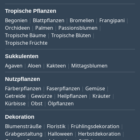
Tropische Pflanzen
Begonien
Blattpflanzen
Bromelien
Frangipani
Orchideen
Palmen
Passionsblumen
Tropische Bäume
Tropische Blüten
Tropische Früchte
Sukkulenten
Agaven
Aloen
Kakteen
Mittagsblumen
Nutzpflanzen
Färberpflanzen
Faserpflanzen
Gemüse
Getreide
Gewürze
Heilpflanzen
Kräuter
Kürbisse
Obst
Ölpflanzen
Dekoration
Blumensträuße
Floristik
Frühlingsdekoration
Grabgestaltung
Halloween
Herbstdekoration