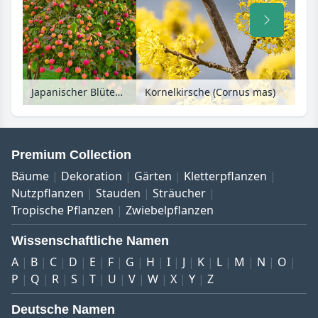
Japanischer Blütenhartriegel (Cornus kousa)
Kornelkirsche (Cornus mas)
Premium Collection
Bäume
Dekoration
Gärten
Kletterpflanzen
Nutzpflanzen
Stauden
Sträucher
Tropische Pflanzen
Zwiebelpflanzen
Wissenschaftliche Namen
A
B
C
D
E
F
G
H
I
J
K
L
M
N
O
P
Q
R
S
T
U
V
W
X
Y
Z
Deutsche Namen