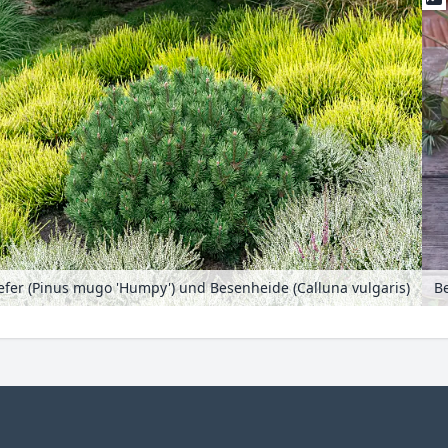
efer (Pinus mugo 'Humpy') und Besenheide (Calluna vulgaris)
Be