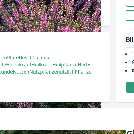
Bi
1
hen
Blüte
Busch
Calluna
G
ide
Heidekraut
Heilkraut
Heilpflanze
Herbst
K
lkunde
Nutzen
Nutzpflanze
nützlich
Pflanze