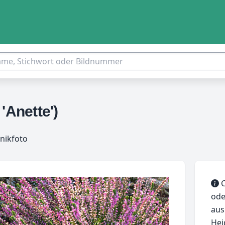
'Anette')
nikfoto
C
ode
aus
Hei