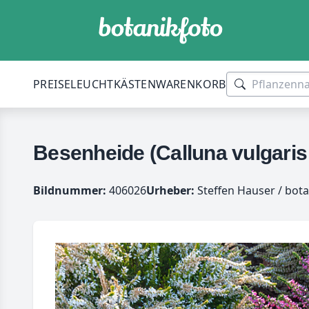
PREISE
LEUCHTKÄSTEN
WARENKORB
Besenheide (Calluna vulgaris 
Bildnummer:
406026
Urheber:
Steffen Hauser / bota