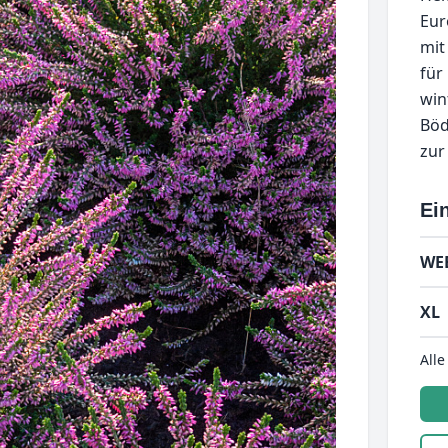
Eur
mit 
für
win
Böd
zur
Ein
WE
XL
Alle