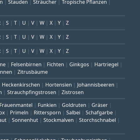
en
Stauden
Sträucher
Tropische Pflanzen
R
S
T
U
V
W
X
Y
Z
R
S
T
U
V
W
X
Y
Z
R
S
T
U
V
W
X
Y
Z
me
Felsenbirnen
Fichten
Ginkgos
Hartriegel
annen
Zitrusbäume
Heckenkirschen
Hortensien
Johannisbeeren
n
Strauchpfingstrosen
Zistrosen
Frauenmantel
Funkien
Goldruten
Gräser
ox
Primeln
Rittersporn
Salbei
Schafgarbe
aut
Sonnenhut
Stockmalven
Storchschnabel