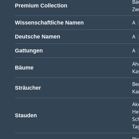
Bä
Premium Collection
Zw
A
Wissenschaftliche Namen
A
Deutsche Namen
A
Gattungen
Ah
Bäume
Ka
Be
Sträucher
Ka
Ak
He
Stauden
Sc
Tag