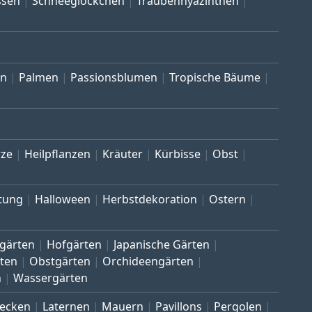
ssen
Schneeglöckchen
Traubenhyazinthen
en
Palmen
Passionsblumen
Tropische Bäume
ze
Heilpflanzen
Kräuter
Kürbisse
Obst
tung
Halloween
Herbstdekoration
Ostern
gärten
Hofgärten
Japanische Gärten
ten
Obstgärten
Orchideengärten
n
Wassergärten
ecken
Laternen
Mauern
Pavillons
Pergolen