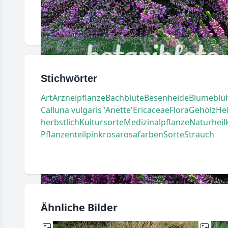
Stichwörter
Art
Arzneipflanze
Bachblüte
Besenheide
Blume
blü
Calluna vulgaris 'Anette'
Ericaceae
Flora
Gehölz
He
herbstlich
Kultursorte
Medizinalpflanze
Naturhei
Pflanzenteil
pink
rosa
rosafarben
Sorte
Strauch
Ähnliche Bilder