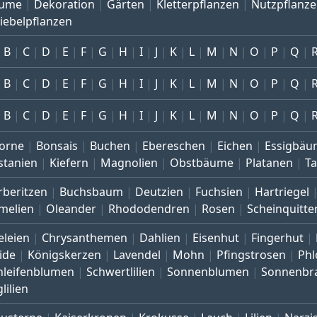
ume
Dekoration
Gärten
Kletterpflanzen
Nutzpflanz
iebelpflanzen
B
C
D
E
F
G
H
I
J
K
L
M
N
O
P
Q
B
C
D
E
F
G
H
I
J
K
L
M
N
O
P
Q
B
C
D
E
F
G
H
I
J
K
L
M
N
O
P
Q
orne
Bonsais
Buchen
Ebereschen
Eichen
Essigbäu
stanien
Kiefern
Magnolien
Obstbäume
Platanen
T
rberitzen
Buchsbaum
Deutzien
Fuchsien
Hartriegel
melien
Oleander
Rhododendren
Rosen
Scheinquitte
eleien
Chrysanthemen
Dahlien
Eisenhut
Fingerhut
ide
Königskerzen
Lavendel
Mohn
Pfingstrosen
Phl
hleifenblumen
Schwertlilien
Sonnenblumen
Sonnenbr
lilien