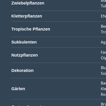
Bl
Zwiebelpflanzen
Tu
Ef
Kletterpflanzen
Be
Tropische Pflanzen
Tr
Ag
Sukkulenten
Fä
Nutzpflanzen
Öl
Bl
Dekoration
So
Ba
Kl
Gärten
Ro
Br