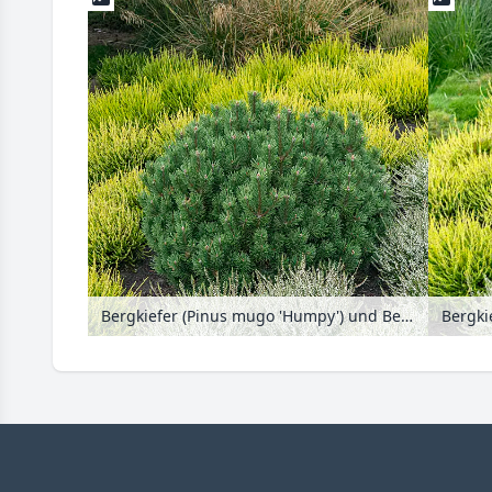
Bergkiefer (Pinus mugo 'Humpy') und Besenheide (Calluna vulgaris)
Bergki