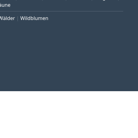
äune
Wälder
Wildblumen