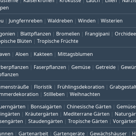
austerne
Kaiserkronen
Krokusse
Lauch
Lilien
Narzi
lpen
eu
Jungfernreben
Waldreben
Winden
Wisterien
gonien
Blattpflanzen
Bromelien
Frangipani
Orchide
opische Blüten
Tropische Früchte
aven
Aloen
Kakteen
Mittagsblumen
rberpflanzen
Faserpflanzen
Gemüse
Getreide
Gewür
pflanzen
umensträuße
Floristik
Frühlingsdekoration
Grabgestal
mmerdekoration
Stillleben
Weihnachten
uerngärten
Bonsaigärten
Chinesische Gärten
Gemüse
eingärten
Kräutergärten
Mediterrane Gärten
Naturgär
sengärten
Staudengärten
Tropische Gärten
Vorgärte
unnen
Gartenarbeit
Gartengeräte
Gewächshäuser
H