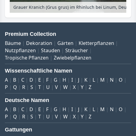
Grauer Kranich (Grus grus) im Rhinluch bei Linum, Deutschland
Premium Collection
Bäume
Dekoration
Gärten
Kletterpflanzen
Nutzpflanzen
Stauden
Sträucher
Tropische Pflanzen
Zwiebelpflanzen
Wissenschaftliche Namen
A
B
C
D
E
F
G
H
I
J
K
L
M
N
O
P
Q
R
S
T
U
V
W
X
Y
Z
Deutsche Namen
A
B
C
D
E
F
G
H
I
J
K
L
M
N
O
P
Q
R
S
T
U
V
W
X
Y
Z
Gattungen