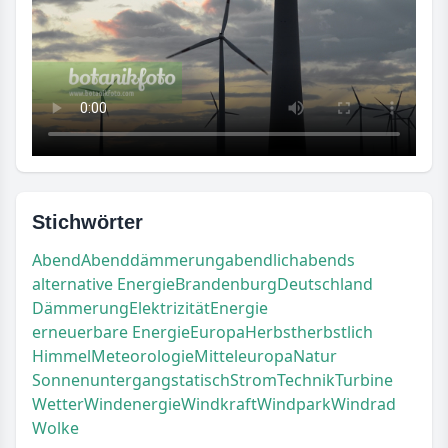
Stichwörter
Abend
Abenddämmerung
abendlich
abends
alternative Energie
Brandenburg
Deutschland
Dämmerung
Elektrizität
Energie
erneuerbare Energie
Europa
Herbst
herbstlich
Himmel
Meteorologie
Mitteleuropa
Natur
Sonnenuntergang
statisch
Strom
Technik
Turbine
Wetter
Windenergie
Windkraft
Windpark
Windrad
Wolke