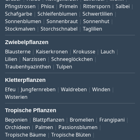
Pfingstrosen
Phlox
Primeln
Rittersporn
Salbei
Schafgarbe
Schleifenblumen
Schwertlilien
Sonnenblumen
Sonnenbraut
Sonnenhut
Stockmalven
Storchschnabel
Taglilien
Zwiebelpflanzen
Blausterne
Kaiserkronen
Krokusse
Lauch
Lilien
Narzissen
Schneeglöckchen
Traubenhyazinthen
Tulpen
Kletterpflanzen
Efeu
Jungfernreben
Waldreben
Winden
Wisterien
Tropische Pflanzen
Begonien
Blattpflanzen
Bromelien
Frangipani
Orchideen
Palmen
Passionsblumen
Tropische Bäume
Tropische Blüten