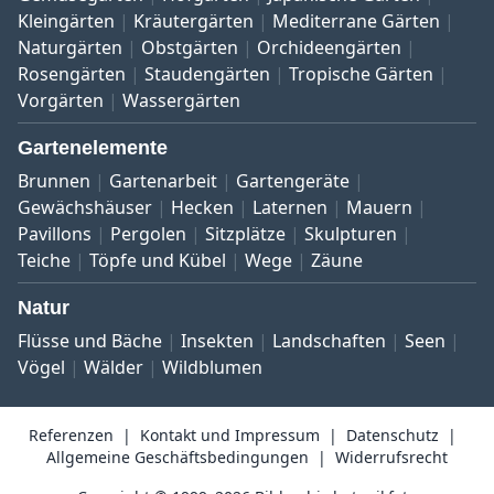
Kleingärten
Kräutergärten
Mediterrane Gärten
Naturgärten
Obstgärten
Orchideengärten
Rosengärten
Staudengärten
Tropische Gärten
Vorgärten
Wassergärten
Gartenelemente
Brunnen
Gartenarbeit
Gartengeräte
Gewächshäuser
Hecken
Laternen
Mauern
Pavillons
Pergolen
Sitzplätze
Skulpturen
Teiche
Töpfe und Kübel
Wege
Zäune
Natur
Flüsse und Bäche
Insekten
Landschaften
Seen
Vögel
Wälder
Wildblumen
Referenzen
Kontakt und Impressum
Datenschutz
Allgemeine Geschäftsbedingungen
Widerrufsrecht