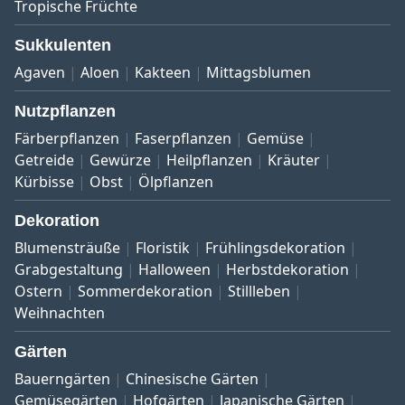
Tropische Früchte
Sukkulenten
Agaven
Aloen
Kakteen
Mittagsblumen
Nutzpflanzen
Färberpflanzen
Faserpflanzen
Gemüse
Getreide
Gewürze
Heilpflanzen
Kräuter
Kürbisse
Obst
Ölpflanzen
Dekoration
Blumensträuße
Floristik
Frühlingsdekoration
Grabgestaltung
Halloween
Herbstdekoration
Ostern
Sommerdekoration
Stillleben
Weihnachten
Gärten
Bauerngärten
Chinesische Gärten
Gemüsegärten
Hofgärten
Japanische Gärten