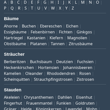
A
B
C
D
E
F
G
H
I
J
K
L
M
N
O
P
Q
R
S
T
U
V
W
X
Y
Z
Bäume
Ahorne
Buchen
Ebereschen
Eichen
Essigbäume
Felsenbirnen
Fichten
Ginkgos
Hartriegel
Kastanien
Kiefern
Magnolien
Obstbäume
Platanen
Tannen
Zitrusbäume
Sträucher
Berberitzen
Buchsbaum
Deutzien
Fuchsien
Heckenkirschen
Hortensien
Johannisbeeren
Kamelien
Oleander
Rhododendren
Rosen
Scheinquitten
Strauchpfingstrosen
Zistrosen
Stauden
Akeleien
Chrysanthemen
Dahlien
Eisenhut
Fingerhut
Frauenmantel
Funkien
Goldruten
Gräser
Heide
Königskerzen
Lavendel
Mohn