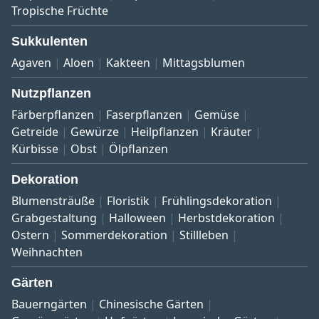
Tropische Früchte
Sukkulenten
Agaven
Aloen
Kakteen
Mittagsblumen
Nutzpflanzen
Färberpflanzen
Faserpflanzen
Gemüse
Getreide
Gewürze
Heilpflanzen
Kräuter
Kürbisse
Obst
Ölpflanzen
Dekoration
Blumensträuße
Floristik
Frühlingsdekoration
Grabgestaltung
Halloween
Herbstdekoration
Ostern
Sommerdekoration
Stillleben
Weihnachten
Gärten
Bauerngärten
Chinesische Gärten