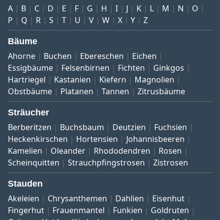
A
B
C
D
E
F
G
H
I
J
K
L
M
N
O
P
Q
R
S
T
U
V
W
X
Y
Z
Bäume
Ahorne
Buchen
Ebereschen
Eichen
Essigbäume
Felsenbirnen
Fichten
Ginkgos
Hartriegel
Kastanien
Kiefern
Magnolien
Obstbäume
Platanen
Tannen
Zitrusbäume
Sträucher
Berberitzen
Buchsbaum
Deutzien
Fuchsien
Heckenkirschen
Hortensien
Johannisbeeren
Kamelien
Oleander
Rhododendren
Rosen
Scheinquitten
Strauchpfingstrosen
Zistrosen
Stauden
Akeleien
Chrysanthemen
Dahlien
Eisenhut
Fingerhut
Frauenmantel
Funkien
Goldruten