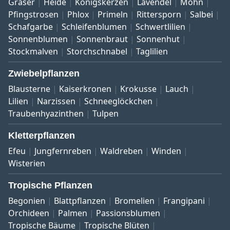
Gräser
Heide
Königskerzen
Lavendel
Mohn
Pfingstrosen
Phlox
Primeln
Rittersporn
Salbei
Schafgarbe
Schleifenblumen
Schwertlilien
Sonnenblumen
Sonnenbraut
Sonnenhut
Stockmalven
Storchschnabel
Taglilien
Zwiebelpflanzen
Blausterne
Kaiserkronen
Krokusse
Lauch
Lilien
Narzissen
Schneeglöckchen
Traubenhyazinthen
Tulpen
Kletterpflanzen
Efeu
Jungfernreben
Waldreben
Winden
Wisterien
Tropische Pflanzen
Begonien
Blattpflanzen
Bromelien
Frangipani
Orchideen
Palmen
Passionsblumen
Tropische Bäume
Tropische Blüten