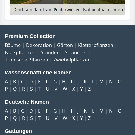
Deich am Rand von Polderwiesen, Nationalpark Unteres Odertal, Deutschland
Premium Collection
Bäume
Dekoration
Gärten
Kletterpflanzen
Nutzpflanzen
Stauden
Sträucher
Tropische Pflanzen
Zwiebelpflanzen
Wissenschaftliche Namen
A
B
C
D
E
F
G
H
I
J
K
L
M
N
O
P
Q
R
S
T
U
V
W
X
Y
Z
Deutsche Namen
A
B
C
D
E
F
G
H
I
J
K
L
M
N
O
P
Q
R
S
T
U
V
W
X
Y
Z
Gattungen