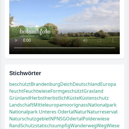
Stichwörter
beschützt
Brandenburg
Deich
Deutschland
Europa
feucht
Feuchtwiese
Form
geschützt
Grasland
Grünland
Herbst
herbstlich
Küste
Küstenschutz
Landschaft
Mitteleuropa
moorig
nass
Nationalpark
Nationalpark Unteres Odertal
Natur
Naturreservat
Naturschutzgebiet
NP
NSG
Odertal
Polderwiese
Rand
Schutz
statisch
sumpfig
Wanderweg
Weg
Wiese