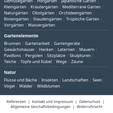
Gemüsegärten
Hofgärten
Japanische Gärten
Kleingärten
Kräutergärten
Mediterrane Gärten
Naturgärten
Obstgärten
Orchideengärten
Rosengärten
Staudengärten
Tropische Gärten
Vorgärten
Wassergärten
Gartenelemente
Brunnen
Gartenarbeit
Gartengeräte
Gewächshäuser
Hecken
Laternen
Mauern
Pavillons
Pergolen
Sitzplätze
Skulpturen
Teiche
Töpfe und Kübel
Wege
Zäune
Natur
Flüsse und Bäche
Insekten
Landschaften
Seen
Vögel
Wälder
Wildblumen
Referenzen
Kontakt und Impressum
Datenschutz
Allgemeine Geschäftsbedingungen
Widerrufsrecht