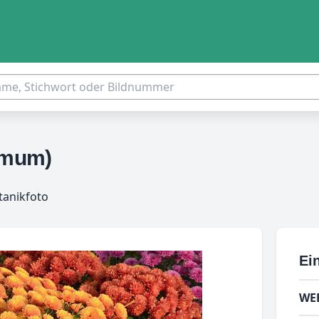
emum)
tanikfoto
Ei
WE