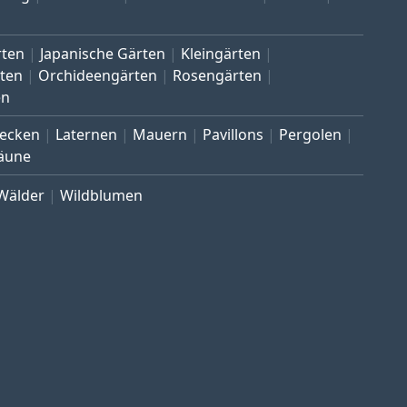
rten
Japanische Gärten
Kleingärten
ten
Orchideengärten
Rosengärten
en
ecken
Laternen
Mauern
Pavillons
Pergolen
äune
Wälder
Wildblumen