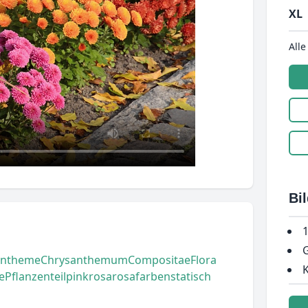
XL
Alle
Bi
1
G
antheme
Chrysanthemum
Compositae
Flora
K
e
Pflanzenteil
pink
rosa
rosafarben
statisch