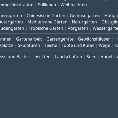
mmerdekoration
Stillleben
Weihnachten
uerngärten
Chinesische Gärten
Gemüsegärten
Hofgä
äutergärten
Mediterrane Gärten
Naturgärten
Obstgär
audengärten
Tropische Gärten
Vorgärten
Wassergärt
unnen
Gartenarbeit
Gartengeräte
Gewächshäuser
H
zplätze
Skulpturen
Teiche
Töpfe und Kübel
Wege
Z
üsse und Bäche
Insekten
Landschaften
Seen
Vögel