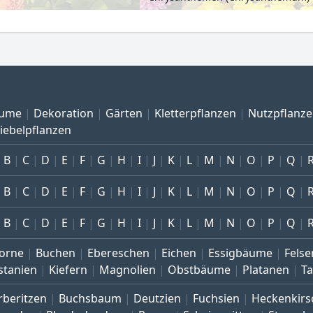
ume
Dekoration
Gärten
Kletterpflanzen
Nutzpflanz
iebelpflanzen
B
C
D
E
F
G
H
I
J
K
L
M
N
O
P
Q
B
C
D
E
F
G
H
I
J
K
L
M
N
O
P
Q
B
C
D
E
F
G
H
I
J
K
L
M
N
O
P
Q
orne
Buchen
Ebereschen
Eichen
Essigbäume
Felse
stanien
Kiefern
Magnolien
Obstbäume
Platanen
T
rberitzen
Buchsbaum
Deutzien
Fuchsien
Heckenkirs