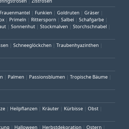
pfingstrosen
Zistrosen
Frauenmantel
Funkien
Goldruten
Gräser
ox
Primeln
Rittersporn
Salbei
Schafgarbe
aut
Sonnenhut
Stockmalven
Storchschnabel
ssen
Schneeglöckchen
Traubenhyazinthen
en
Palmen
Passionsblumen
Tropische Bäume
ze
Heilpflanzen
Kräuter
Kürbisse
Obst
tung
Halloween
Herbstdekoration
Ostern