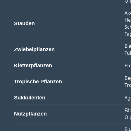
Ol
Ak
He
Stauden
Sc
Tag
Bl
Zwiebelpflanzen
Tu
Ef
Kletterpflanzen
Be
Tropische Pflanzen
Tr
Ag
Sukkulenten
Fä
Nutzpflanzen
Öl
Bl