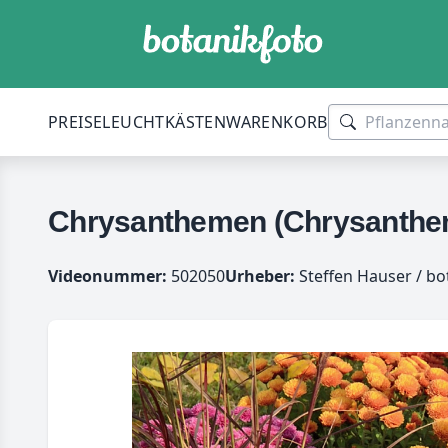
PREISE
LEUCHTKÄSTEN
WARENKORB
Chrysanthemen (Chrysanth
Videonummer:
502050
Urheber:
Steffen Hauser / bo