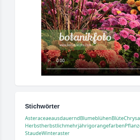
Stichwörter
Asteraceae
ausdauernd
Blume
blühen
Blüte
Chrys
Herbst
herbstlich
mehrjährig
orangefarben
Pflanz
Staude
Winteraster