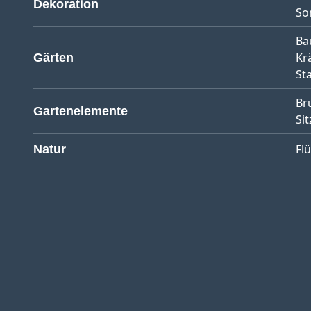
Dekoration
So
Ba
Kr
Gärten
St
Br
Gartenelemente
Sit
Fl
Natur