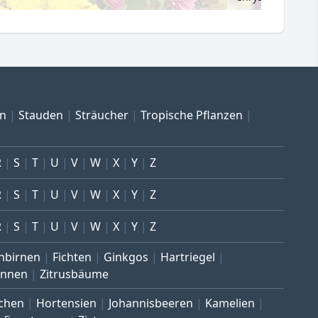
en
Stauden
Sträucher
Tropische Pflanzen
R
S
T
U
V
W
X
Y
Z
R
S
T
U
V
W
X
Y
Z
R
S
T
U
V
W
X
Y
Z
nbirnen
Fichten
Ginkgos
Hartriegel
annen
Zitrusbäume
chen
Hortensien
Johannisbeeren
Kamelien