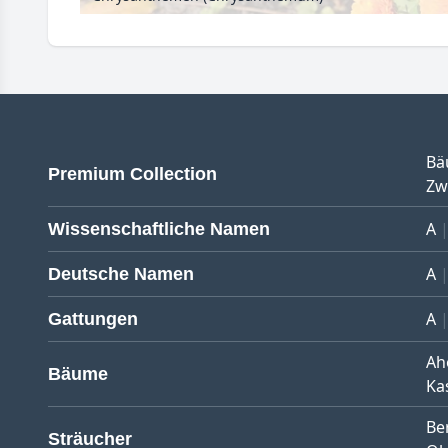
Bä
Premium Collection
Zw
A
Wissenschaftliche Namen
A
Deutsche Namen
A
Gattungen
Ah
Bäume
Ka
Be
Sträucher