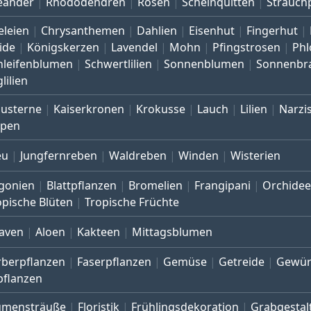
eander
Rhododendren
Rosen
Scheinquitten
Strauch
eleien
Chrysanthemen
Dahlien
Eisenhut
Fingerhut
ide
Königskerzen
Lavendel
Mohn
Pfingstrosen
Phl
hleifenblumen
Schwertlilien
Sonnenblumen
Sonnenbr
lilien
austerne
Kaiserkronen
Krokusse
Lauch
Lilien
Narzi
lpen
eu
Jungfernreben
Waldreben
Winden
Wisterien
gonien
Blattpflanzen
Bromelien
Frangipani
Orchide
opische Blüten
Tropische Früchte
aven
Aloen
Kakteen
Mittagsblumen
rberpflanzen
Faserpflanzen
Gemüse
Getreide
Gewür
pflanzen
umensträuße
Floristik
Frühlingsdekoration
Grabgestal