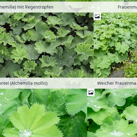
hemilla) mit Regentropfen
tel (Alchemilla mollis)
Weicher F