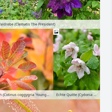
aldrebe (Clematis The President)
Echte Quitte (Cydonia oblonga)
Europäischer Perückenstrauch (Cotinus coggygria 'Young Lady')