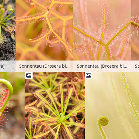
S
a)
Sonnentau (Drosera binata)
Sonnentau (Drosera binata)