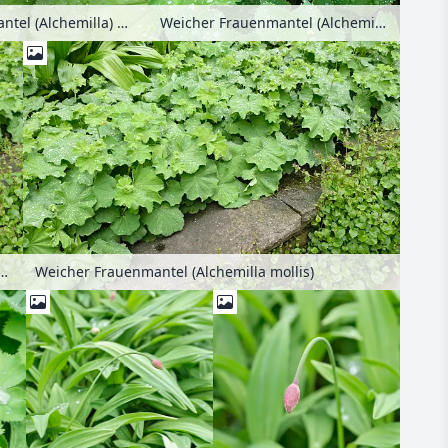
Frauenmantel (Alchemilla) mit Regentropfen
Weicher Frauenmantel (Alchemilla mollis)
rauenmantel (Alchemilla mollis)
Weicher Frauenmantel (Alchemilla mollis)