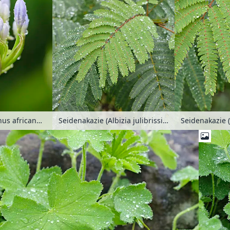
Blaulilie (Agapanthus africanus)
Seidenakazie (Albizia julibrissin)