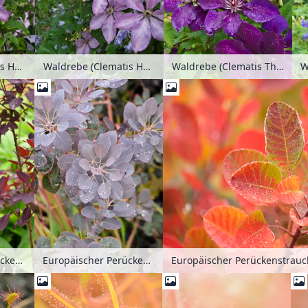
W
Waldrebe (Clematis Hagleys Hybrid)
Waldrebe (Clematis Hagleys Hybrid) und Riesenglockenblume (Campanula lactiflora)
Waldrebe (Clematis The President)
Europäischer Perückenstrauch (Cotinus coggygria 'Royal Purple')
Europäischer Perückenstrauch (Cotinus coggygria 'Royal Purple')