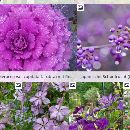
Rotkohl (Brassica oleracea var. capitata f. rubra) mit Regentropfen
Japanische Schönfrucht (C