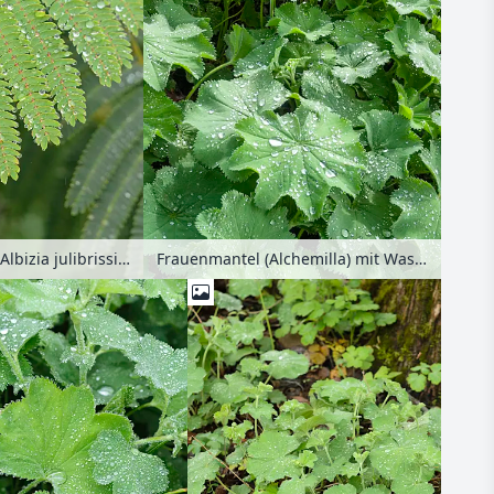
Seidenakazie (Albizia julibrissin)
Frauenmantel (Alchemilla) mit Wassertropfen auf den Blättern