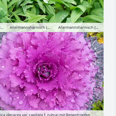
Weicher Frauenmantel (Alchemilla mollis)
Allermannsharnisch (Allium victorialis)
Allermannsharnisch (Allium victorialis)
ica oleracea var. capitata f. rubra) mit Regentropfen