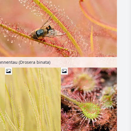
onnentau (Drosera binata)