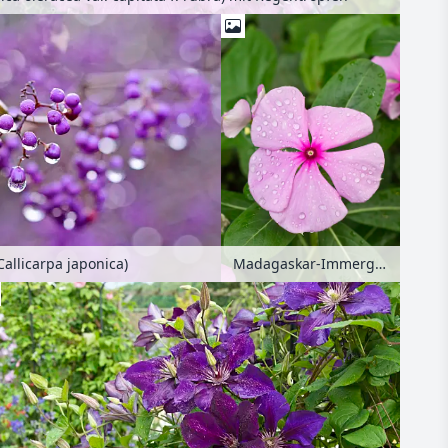
Madagaskar-Immergrün (Catharanthus roseus)
allicarpa japonica)