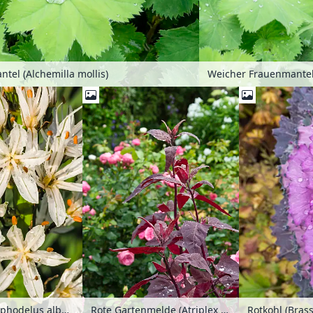
tel (Alchemilla mollis)
Rote Gartenmelde (Atriplex hortensis var. rubra) und Rosen (Rosa)
Rotkohl (Brass
Weißer Affodill (Asphodelus albus)