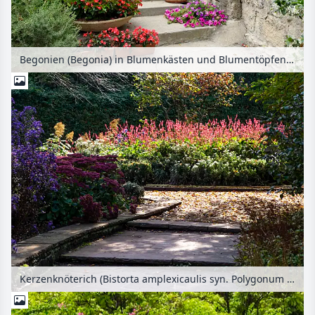
Begonien (Begonia) in Blumenkästen und Blumentöpfen, Arles, Frankreich
Kerzenknöterich (Bistorta amplexicaulis syn. Polygonum amplexicaule)