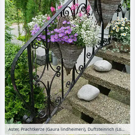
Aster, Prachtkerze (Gaura lindheimeri), Duftsteinrich (Lobularia maritima), Margerite (Leucanthemum) und Elfenspiegel (Nemesia)