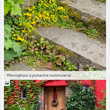
Pfennigkraut (Lysimachia nummularia)