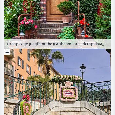
Dreispitzige Jungfernrebe (Parthenocissus tricuspidata), Gewöhnlicher Efeu (Hedera helix), Begonien (Begonia) und Große Kapuzinerkresse (Tropaeolum majus)