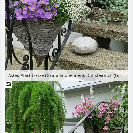
Aster, Prachtkerze (Gaura lindheimeri), Duftsteinrich (Lobularia maritima), Margerite (Leucanthemum) und Elfenspiegel (Nemesia)