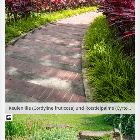
Keulenlilie (Cordyline fruticosa) und Rotstielpalme (Cyrtostachys renda), Woodlands Town Garden, Singapur