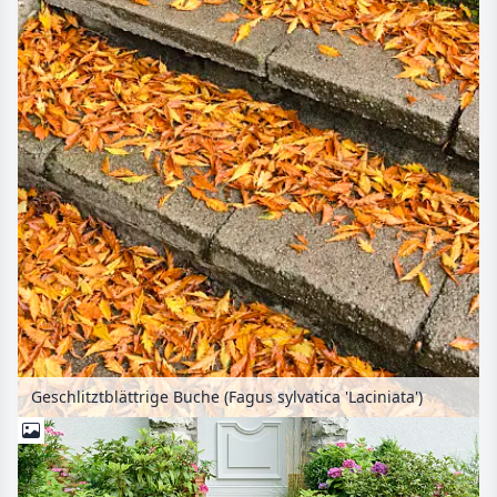
Geschlitztblättrige Buche (Fagus sylvatica 'Laciniata')