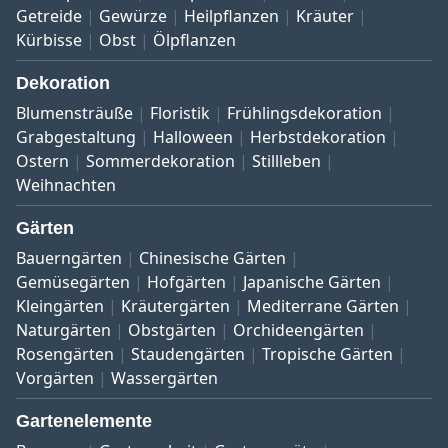
Getreide
Gewürze
Heilpflanzen
Kräuter
Kürbisse
Obst
Ölpflanzen
Dekoration
Blumensträuße
Floristik
Frühlingsdekoration
Grabgestaltung
Halloween
Herbstdekoration
Ostern
Sommerdekoration
Stillleben
Weihnachten
Gärten
Bauerngärten
Chinesische Gärten
Gemüsegärten
Hofgärten
Japanische Gärten
Kleingärten
Kräutergärten
Mediterrane Gärten
Naturgärten
Obstgärten
Orchideengärten
Rosengärten
Staudengärten
Tropische Gärten
Vorgärten
Wassergärten
Gartenelemente