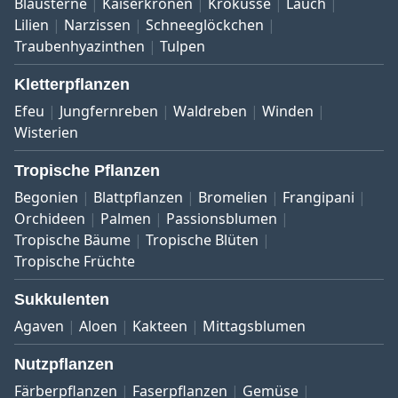
Blausterne
Kaiserkronen
Krokusse
Lauch
Lilien
Narzissen
Schneeglöckchen
Traubenhyazinthen
Tulpen
Kletterpflanzen
Efeu
Jungfernreben
Waldreben
Winden
Wisterien
Tropische Pflanzen
Begonien
Blattpflanzen
Bromelien
Frangipani
Orchideen
Palmen
Passionsblumen
Tropische Bäume
Tropische Blüten
Tropische Früchte
Sukkulenten
Agaven
Aloen
Kakteen
Mittagsblumen
Nutzpflanzen
Färberpflanzen
Faserpflanzen
Gemüse