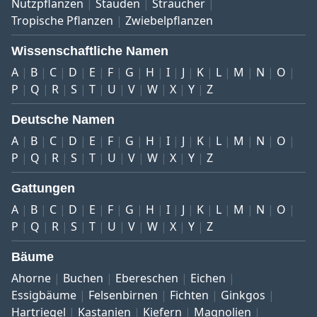
Nutzpflanzen
Stauden
Sträucher
Tropische Pflanzen
Zwiebelpflanzen
Wissenschaftliche Namen
A
B
C
D
E
F
G
H
I
J
K
L
M
N
O
P
Q
R
S
T
U
V
W
X
Y
Z
Deutsche Namen
A
B
C
D
E
F
G
H
I
J
K
L
M
N
O
P
Q
R
S
T
U
V
W
X
Y
Z
Gattungen
A
B
C
D
E
F
G
H
I
J
K
L
M
N
O
P
Q
R
S
T
U
V
W
X
Y
Z
Bäume
Ahorne
Buchen
Ebereschen
Eichen
Essigbäume
Felsenbirnen
Fichten
Ginkgos
Hartriegel
Kastanien
Kiefern
Magnolien