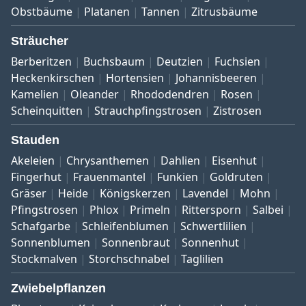
Obstbäume
Platanen
Tannen
Zitrusbäume
Sträucher
Berberitzen
Buchsbaum
Deutzien
Fuchsien
Heckenkirschen
Hortensien
Johannisbeeren
Kamelien
Oleander
Rhododendren
Rosen
Scheinquitten
Strauchpfingstrosen
Zistrosen
Stauden
Akeleien
Chrysanthemen
Dahlien
Eisenhut
Fingerhut
Frauenmantel
Funkien
Goldruten
Gräser
Heide
Königskerzen
Lavendel
Mohn
Pfingstrosen
Phlox
Primeln
Rittersporn
Salbei
Schafgarbe
Schleifenblumen
Schwertlilien
Sonnenblumen
Sonnenbraut
Sonnenhut
Stockmalven
Storchschnabel
Taglilien
Zwiebelpflanzen