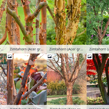
Zimtahorn (Acer griseum)
Zimtahorn (Acer griseum)
Zimtahorn (Acer griseum)