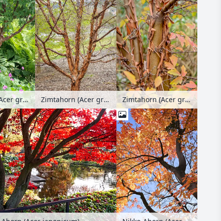
Zimtahorn (Acer griseum)
Zimtahorn (Acer griseum)
Zimtahorn (Acer griseum)