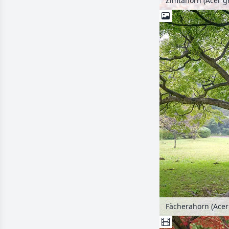
Fächerahorn (Ace