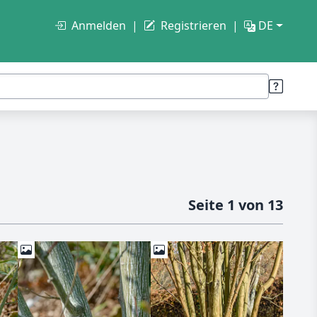
Anmelden
Registrieren
DE
Seite 1 von 13