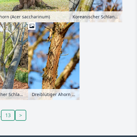
ahorn (Acer saccharinum)
Koreanischer Schlangenhautahorn (Acer tegmentosum)
Koreanischer Schlangenhautahorn (Acer tegmentosum)
Dreiblütiger Ahorn (Acer triflorum)
…
13
>