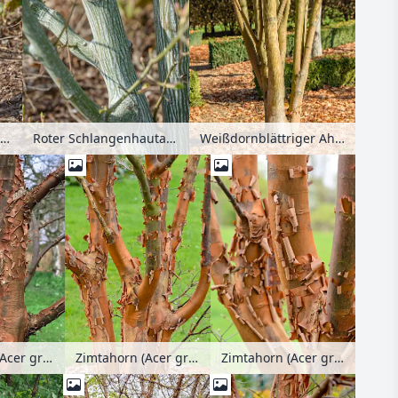
Roter Schlangenhautahorn (Acer capillipes)
Roter Schlangenhautahorn (Acer capillipes)
Weißdornblättriger Ahorn (Acer crataegifolium 'Veitchii')
Zimtahorn (Acer griseum)
Zimtahorn (Acer griseum)
Zimtahorn (Acer griseum)