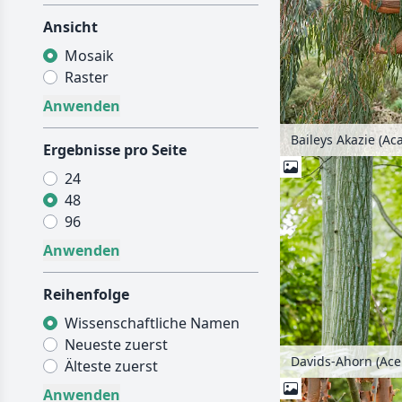
Ansicht
Mosaik
Raster
Baileys Akazie (Ac
Ergebnisse pro Seite
24
48
96
Reihenfolge
Wissenschaftliche Namen
Neueste zuerst
Älteste zuerst