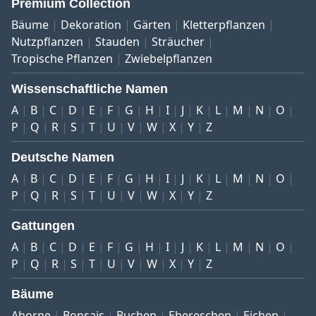
Premium Collection
Bäume
Dekoration
Gärten
Kletterpflanzen
Nutzpflanzen
Stauden
Sträucher
Tropische Pflanzen
Zwiebelpflanzen
Wissenschaftliche Namen
A
B
C
D
E
F
G
H
I
J
K
L
M
N
O
P
Q
R
S
T
U
V
W
X
Y
Z
Deutsche Namen
A
B
C
D
E
F
G
H
I
J
K
L
M
N
O
P
Q
R
S
T
U
V
W
X
Y
Z
Gattungen
A
B
C
D
E
F
G
H
I
J
K
L
M
N
O
P
Q
R
S
T
U
V
W
X
Y
Z
Bäume
Ahorne
Bonsais
Buchen
Ebereschen
Eichen