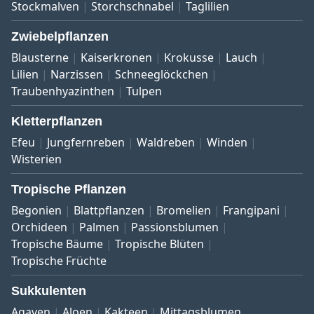
Stockmalven
Storchschnabel
Taglilien
Zwiebelpflanzen
Blausterne
Kaiserkronen
Krokusse
Lauch
Lilien
Narzissen
Schneeglöckchen
Traubenhyazinthen
Tulpen
Kletterpflanzen
Efeu
Jungfernreben
Waldreben
Winden
Wisterien
Tropische Pflanzen
Begonien
Blattpflanzen
Bromelien
Frangipani
Orchideen
Palmen
Passionsblumen
Tropische Bäume
Tropische Blüten
Tropische Früchte
Sukkulenten
Agaven
Aloen
Kakteen
Mittagsblumen