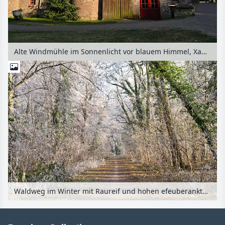
Alte Windmühle im Sonnenlicht vor blauem Himmel, Xanten, Deutschland
Waldweg im Winter mit Raureif und hohen efeuberankten Bäumen im Sonnenlicht