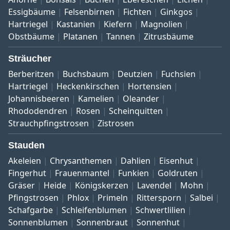
Essigbäume
Felsenbirnen
Fichten
Ginkgos
Hartriegel
Kastanien
Kiefern
Magnolien
Obstbäume
Platanen
Tannen
Zitrusbäume
Sträucher
Berberitzen
Buchsbaum
Deutzien
Fuchsien
Hartriegel
Heckenkirschen
Hortensien
Johannisbeeren
Kamelien
Oleander
Rhododendren
Rosen
Scheinquitten
Strauchpfingstrosen
Zistrosen
Stauden
Akeleien
Chrysanthemen
Dahlien
Eisenhut
Fingerhut
Frauenmantel
Funkien
Goldruten
Gräser
Heide
Königskerzen
Lavendel
Mohn
Pfingstrosen
Phlox
Primeln
Rittersporn
Salbei
Schafgarbe
Schleifenblumen
Schwertlilien
Sonnenblumen
Sonnenbraut
Sonnenhut