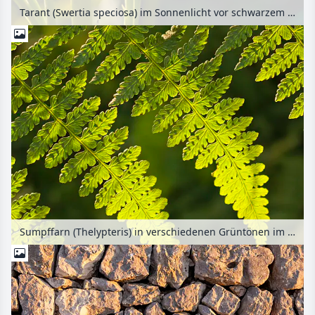
Tarant (Swertia speciosa) im Sonnenlicht vor schwarzem Hintergrund
Sumpffarn (Thelypteris) in verschiedenen Grüntönen im Sonnenlicht