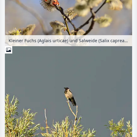
Kleiner Fuchs (Aglais urticae) und Salweide (Salix caprea) mit männlichen Blüten