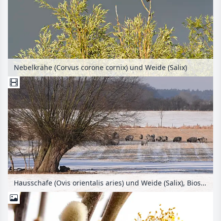
Nebelkrähe (Corvus corone cornix) und Weide (Salix)
Hausschafe (Ovis orientalis aries) und Weide (Salix), Biosphärenreservat Flusslandschaft Elbe, Deutschland