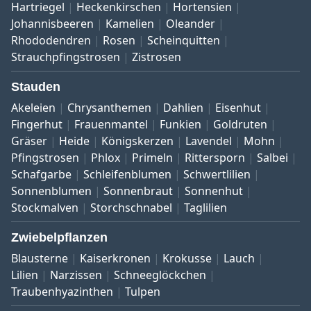
Hartriegel
Heckenkirschen
Hortensien
Johannisbeeren
Kamelien
Oleander
Rhododendren
Rosen
Scheinquitten
Strauchpfingstrosen
Zistrosen
Stauden
Akeleien
Chrysanthemen
Dahlien
Eisenhut
Fingerhut
Frauenmantel
Funkien
Goldruten
Gräser
Heide
Königskerzen
Lavendel
Mohn
Pfingstrosen
Phlox
Primeln
Rittersporn
Salbei
Schafgarbe
Schleifenblumen
Schwertlilien
Sonnenblumen
Sonnenbraut
Sonnenhut
Stockmalven
Storchschnabel
Taglilien
Zwiebelpflanzen
Blausterne
Kaiserkronen
Krokusse
Lauch
Lilien
Narzissen
Schneeglöckchen
Traubenhyazinthen
Tulpen