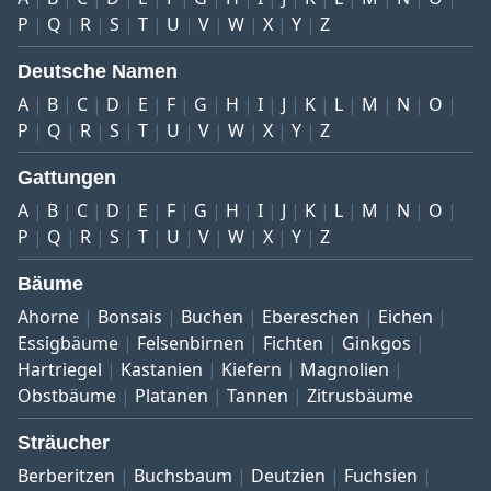
P
Q
R
S
T
U
V
W
X
Y
Z
Deutsche Namen
A
B
C
D
E
F
G
H
I
J
K
L
M
N
O
P
Q
R
S
T
U
V
W
X
Y
Z
Gattungen
A
B
C
D
E
F
G
H
I
J
K
L
M
N
O
P
Q
R
S
T
U
V
W
X
Y
Z
Bäume
Ahorne
Bonsais
Buchen
Ebereschen
Eichen
Essigbäume
Felsenbirnen
Fichten
Ginkgos
Hartriegel
Kastanien
Kiefern
Magnolien
Obstbäume
Platanen
Tannen
Zitrusbäume
Sträucher
Berberitzen
Buchsbaum
Deutzien
Fuchsien