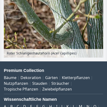
Roter Schlangenhautahorn (Acer capillipes)
Premium Collection
Bäume
Dekoration
Gärten
Kletterpflanzen
Nutzpflanzen
Stauden
Sträucher
Tropische Pflanzen
Zwiebelpflanzen
Wissenschaftliche Namen
A
B
C
D
E
F
G
H
I
J
K
L
M
N
O