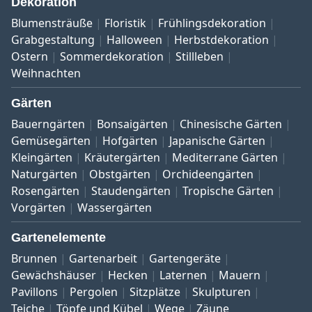
Dekoration
Blumensträuße
Floristik
Frühlingsdekoration
Grabgestaltung
Halloween
Herbstdekoration
Ostern
Sommerdekoration
Stillleben
Weihnachten
Gärten
Bauerngärten
Bonsaigärten
Chinesische Gärten
Gemüsegärten
Hofgärten
Japanische Gärten
Kleingärten
Kräutergärten
Mediterrane Gärten
Naturgärten
Obstgärten
Orchideengärten
Rosengärten
Staudengärten
Tropische Gärten
Vorgärten
Wassergärten
Gartenelemente
Brunnen
Gartenarbeit
Gartengeräte
Gewächshäuser
Hecken
Laternen
Mauern
Pavillons
Pergolen
Sitzplätze
Skulpturen
Teiche
Töpfe und Kübel
Wege
Zäune