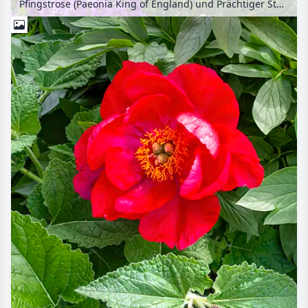
Pfingstrose (Paeonia King of England) und Prächtiger Storchschnabel (Geranium x magnificum)