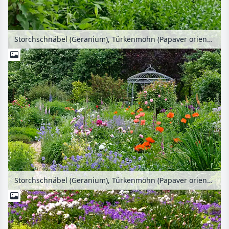
Storchschnäbel (Geranium), Türkenmohn (Papaver orientale), Rosen (Rosa), Pfingstrosen (Paeonia) und Fingerhut (Digitalis) mit Gartenpavillon
Storchschnäbel (Geranium), Türkenmohn (Papaver orientale), Rosen (Rosa), Pfingstrosen (Paeonia) und Fingerhut (Digitalis) mit Gartenpavillon