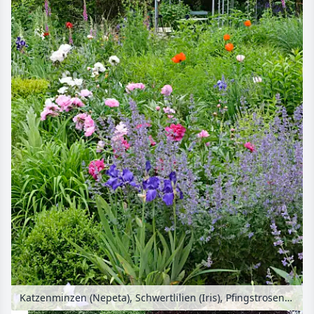
Katzenminzen (Nepeta), Schwertlilien (Iris), Pfingstrosen (Paeonia) und Türkenmohn (Papaver orientale) mit Gartenpavillon