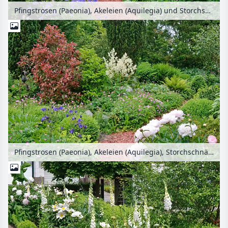
Pfingstrosen (Paeonia), Akeleien (Aquilegia) und Storchschnäbel (Geranium)
Pfingstrosen (Paeonia), Akeleien (Aquilegia), Storchschnäbel (Geranium) und Alpen-Knöterich (Aconogonon alpinum syn. Polygonum alpinum)