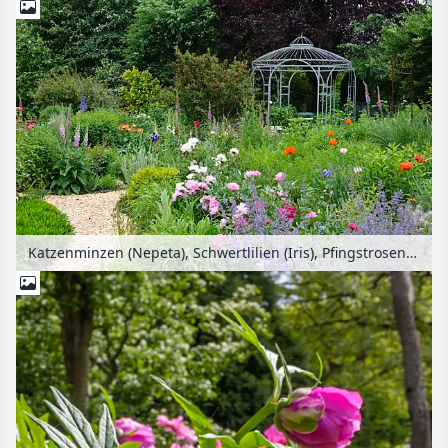
Katzenminzen (Nepeta), Schwertlilien (Iris), Pfingstrosen (Paeonia) und Türkenmohn (Papaver orientale) mit Gartenpavillon