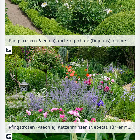
Pfingstrosen (Paeonia) und Fingerhüte (Digitalis) in einem weißen formalen Garten
Pfingstrosen (Paeonia), Katzenminzen (Nepeta), Türkenmohn (Papaver orientale) und Rosen (Rosa)