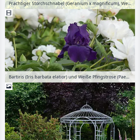
Prächtiger Storchschnabel (Geranium x magnificum), Weicher Frauenmantel (Alchemilla mollis) und Pfingstrose (Paeonia)
Bartiris (Iris barbata elatior) und Weiße Pfingstrose (Paeonia lactiflora)