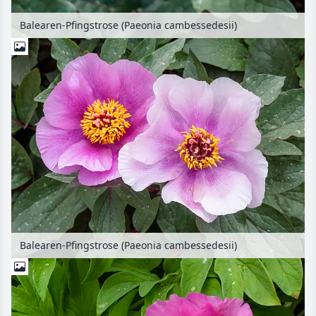
Balearen-Pfingstrose (Paeonia cambessedesii)
Balearen-Pfingstrose (Paeonia cambessedesii)