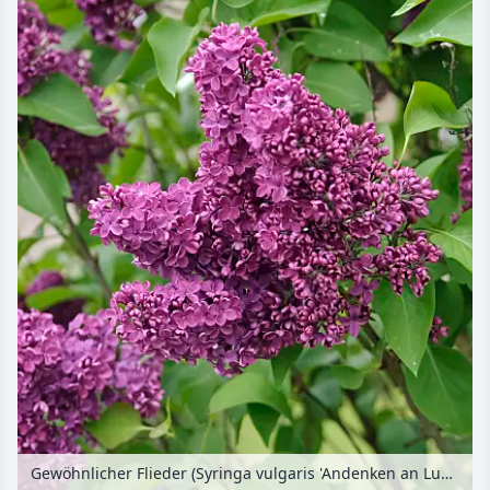
Gewöhnlicher Flieder (Syringa vulgaris 'Andenken an Ludwig Späth')