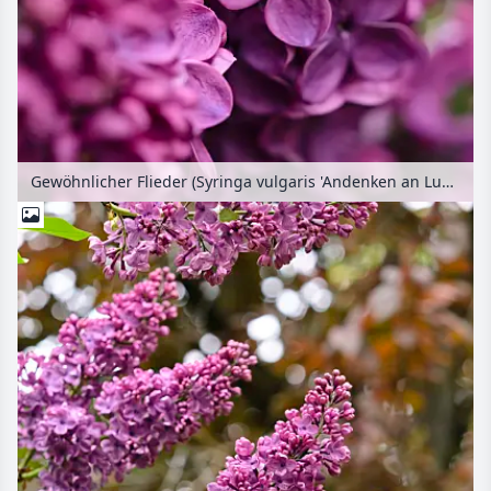
Gewöhnlicher Flieder (Syringa vulgaris 'Andenken an Ludwig Späth')