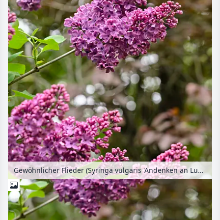
Gewöhnlicher Flieder (Syringa vulgaris 'Andenken an Ludwig Späth')