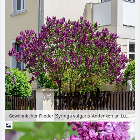
Gewöhnlicher Flieder (Syringa vulgaris 'Andenken an Ludwig Späth')