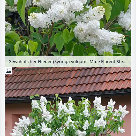
Gewöhnlicher Flieder (Syringa vulgaris 'Mme Florent Stepman')