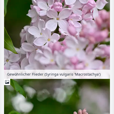
Gewöhnlicher Flieder (Syringa vulgaris 'Macrostachya')