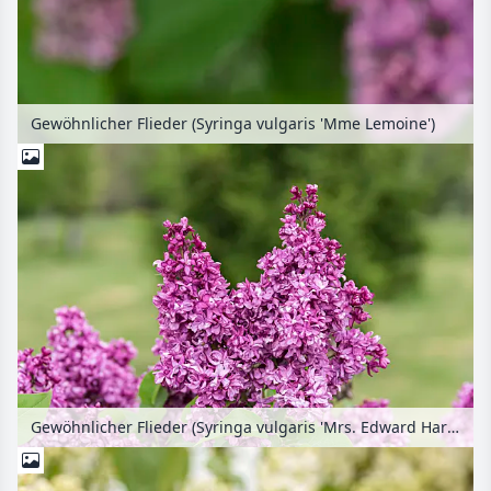
Gewöhnlicher Flieder (Syringa vulgaris 'Mme Lemoine')
Gewöhnlicher Flieder (Syringa vulgaris 'Mrs. Edward Harding')