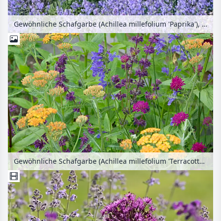
Gewöhnliche Schafgarbe (Achillea millefolium 'Paprika'), Koreanische Minze (Agastache rugosa 'Blue Fortune') und Katzenminze (Nepeta x fasssenii 'Kit Cat')
Gewöhnliche Schafgarbe (Achillea millefolium 'Terracotta'), Sibirische Katzenminze (Nepeta sibirica), Quirlblütiger Salbei (Salvia verticillata 'Purple Rain') und Mazedonische Witwenblume (Knautia macedonica)