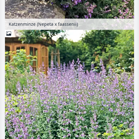
Katzenminze (Nepeta x faassenii)