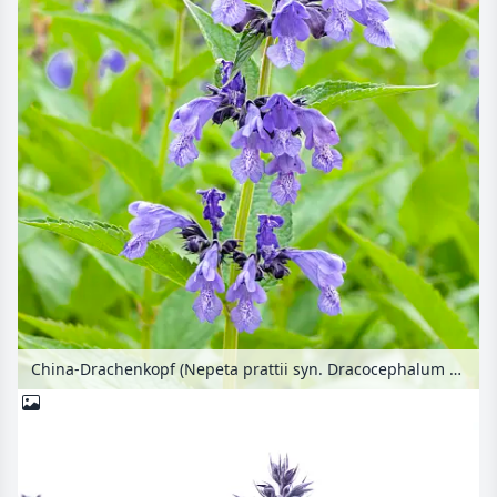
China-Drachenkopf (Nepeta prattii syn. Dracocephalum prattii)