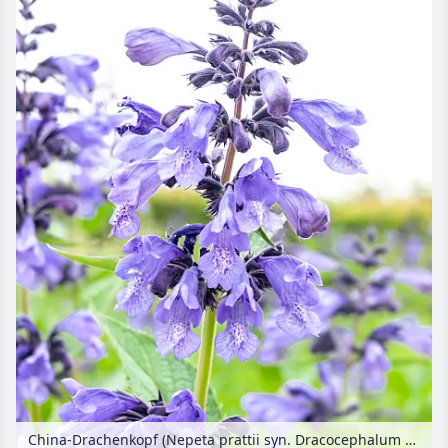
China-Drachenkopf (Nepeta prattii syn. Dracocephalum prattii)