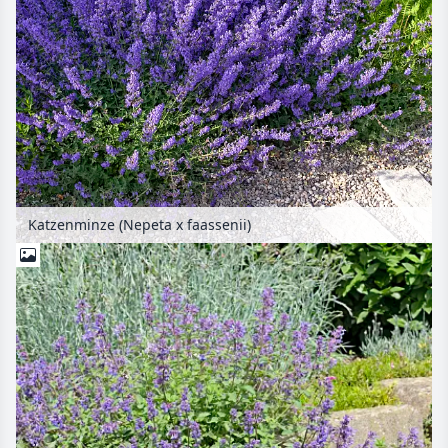
Katzenminze (Nepeta x faassenii)