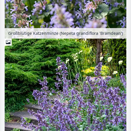
Großblütige Katzenminze (Nepeta grandiflora 'Bramdean')