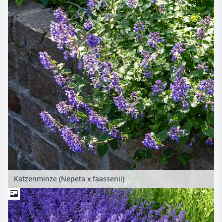
Katzenminze (Nepeta x faassenii)