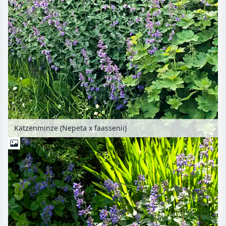
Katzenminze (Nepeta x faassenii)