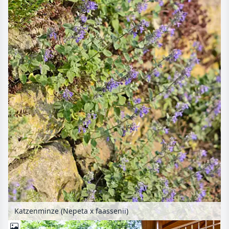
Katzenminze (Nepeta x faassenii)