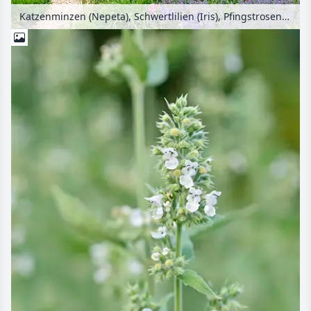
Katzenminzen (Nepeta), Schwertlilien (Iris), Pfingstrosen (Paeonia) und Türkenmohn (Papaver orientale) mit Gartenpavillon