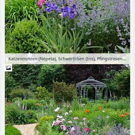
Katzenminzen (Nepeta), Schwertlilien (Iris), Pfingstrosen (Paeonia) und Türkenmohn (Papaver orientale) mit Gartenpavillon