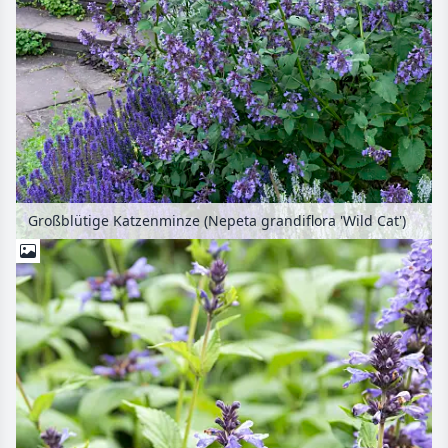
Großblütige Katzenminze (Nepeta grandiflora 'Wild Cat')