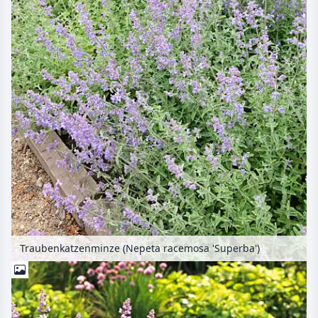
Traubenkatzenminze (Nepeta racemosa 'Superba')