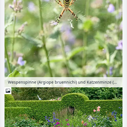
Wespenspinne (Argiope bruennichi) und Katzenminze (Nepeta x fasssenii 'Walkers Low')