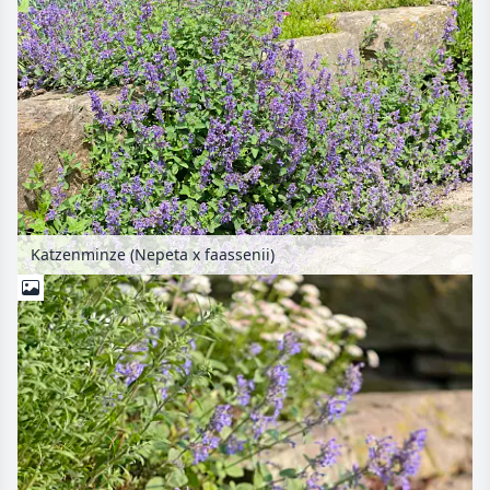
Katzenminze (Nepeta x faassenii)