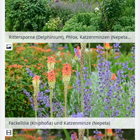
Rittersporne (Delphinium), Phlox, Katzenminzen (Nepeta) und Rosen (Rosa)
Fackellilie (Kniphofia) und Katzenminze (Nepeta)