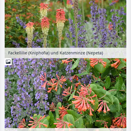
Fackellilie (Kniphofia) und Katzenminze (Nepeta)