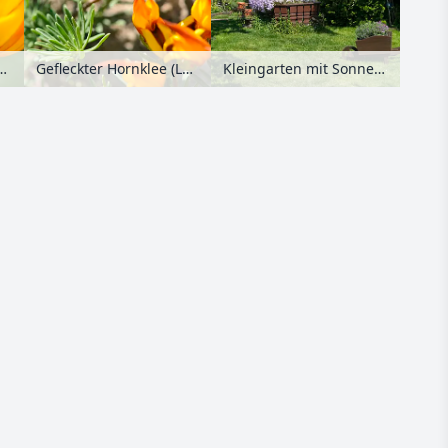
klee (Lotus maculatus)
Gefleckter Hornklee (Lotus maculatus)
Kleingarten mit Sonnenuhr und Schwengelpumpe