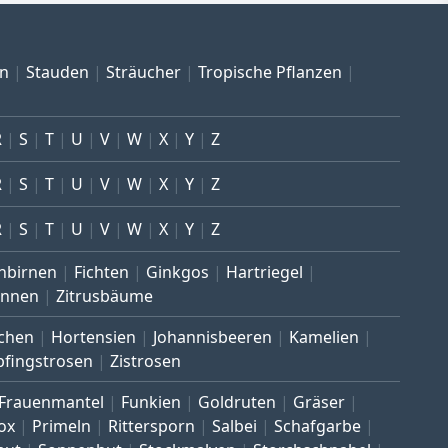
en
Stauden
Sträucher
Tropische Pflanzen
R
S
T
U
V
W
X
Y
Z
R
S
T
U
V
W
X
Y
Z
R
S
T
U
V
W
X
Y
Z
nbirnen
Fichten
Ginkgos
Hartriegel
annen
Zitrusbäume
chen
Hortensien
Johannisbeeren
Kamelien
pfingstrosen
Zistrosen
Frauenmantel
Funkien
Goldruten
Gräser
ox
Primeln
Rittersporn
Salbei
Schafgarbe