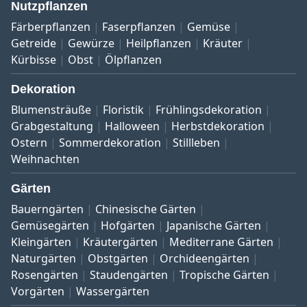
Nutzpflanzen
Färberpflanzen
Faserpflanzen
Gemüse
Getreide
Gewürze
Heilpflanzen
Kräuter
Kürbisse
Obst
Ölpflanzen
Dekoration
Blumensträuße
Floristik
Frühlingsdekoration
Grabgestaltung
Halloween
Herbstdekoration
Ostern
Sommerdekoration
Stillleben
Weihnachten
Gärten
Bauerngärten
Chinesische Gärten
Gemüsegärten
Hofgärten
Japanische Gärten
Kleingärten
Kräutergärten
Mediterrane Gärten
Naturgärten
Obstgärten
Orchideengärten
Rosengärten
Staudengärten
Tropische Gärten
Vorgärten
Wassergärten