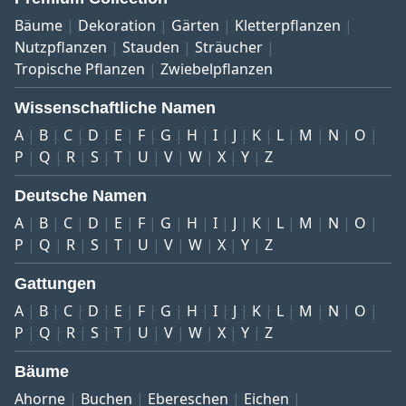
Bäume
Dekoration
Gärten
Kletterpflanzen
Nutzpflanzen
Stauden
Sträucher
Tropische Pflanzen
Zwiebelpflanzen
Wissenschaftliche Namen
A
B
C
D
E
F
G
H
I
J
K
L
M
N
O
P
Q
R
S
T
U
V
W
X
Y
Z
Deutsche Namen
A
B
C
D
E
F
G
H
I
J
K
L
M
N
O
P
Q
R
S
T
U
V
W
X
Y
Z
Gattungen
A
B
C
D
E
F
G
H
I
J
K
L
M
N
O
P
Q
R
S
T
U
V
W
X
Y
Z
Bäume
Ahorne
Buchen
Ebereschen
Eichen