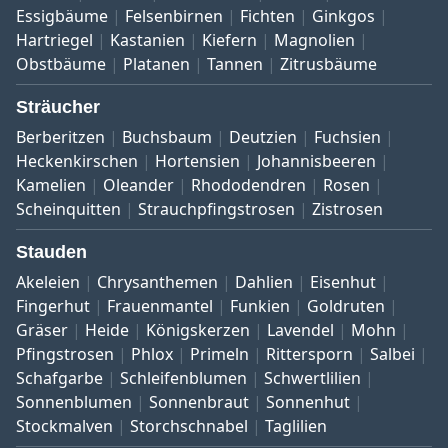
Essigbäume
Felsenbirnen
Fichten
Ginkgos
Hartriegel
Kastanien
Kiefern
Magnolien
Obstbäume
Platanen
Tannen
Zitrusbäume
Sträucher
Berberitzen
Buchsbaum
Deutzien
Fuchsien
Heckenkirschen
Hortensien
Johannisbeeren
Kamelien
Oleander
Rhododendren
Rosen
Scheinquitten
Strauchpfingstrosen
Zistrosen
Stauden
Akeleien
Chrysanthemen
Dahlien
Eisenhut
Fingerhut
Frauenmantel
Funkien
Goldruten
Gräser
Heide
Königskerzen
Lavendel
Mohn
Pfingstrosen
Phlox
Primeln
Rittersporn
Salbei
Schafgarbe
Schleifenblumen
Schwertlilien
Sonnenblumen
Sonnenbraut
Sonnenhut
Stockmalven
Storchschnabel
Taglilien