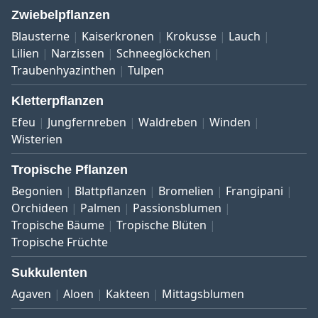
Zwiebelpflanzen
Blausterne
Kaiserkronen
Krokusse
Lauch
Lilien
Narzissen
Schneeglöckchen
Traubenhyazinthen
Tulpen
Kletterpflanzen
Efeu
Jungfernreben
Waldreben
Winden
Wisterien
Tropische Pflanzen
Begonien
Blattpflanzen
Bromelien
Frangipani
Orchideen
Palmen
Passionsblumen
Tropische Bäume
Tropische Blüten
Tropische Früchte
Sukkulenten
Agaven
Aloen
Kakteen
Mittagsblumen