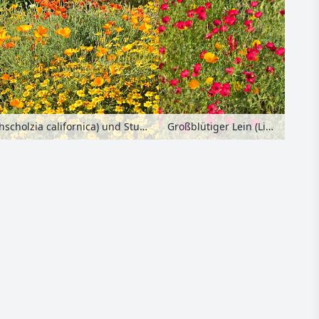
Großblütiger Lein (Linum grandiflorum 'Rubrum') und Kalifornischer Mohn (Eschscholzia californica)
Kalifornischer Mohn (Eschscholzia californica) und Studentenblume (Tagetes)