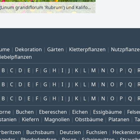
Großblütiger Lein (Linum grandiflorum 'Rubrum') und Kalifornischer Mohn (Eschscholzia californica)
ume
Dekoration
Gärten
Kletterpflanzen
Nutzpflanz
iebelpflanzen
B
C
D
E
F
G
H
I
J
K
L
M
N
O
P
Q
B
C
D
E
F
G
H
I
J
K
L
M
N
O
P
Q
B
C
D
E
F
G
H
I
J
K
L
M
N
O
P
Q
orne
Buchen
Ebereschen
Eichen
Essigbäume
Felse
stanien
Kiefern
Magnolien
Obstbäume
Platanen
T
rberitzen
Buchsbaum
Deutzien
Fuchsien
Heckenkirs
eander
Rhododendren
Rosen
Scheinquitten
Strauch