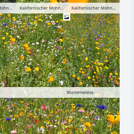
Kalifornischer Mohn (Eschscholzia californica) zwischen Grabsteinen
Kalifornischer Mohn (Eschscholzia californica) zwischen Grabsteinen
Kalifornischer Mohn (Eschscholzia californica)
Blumenwiese