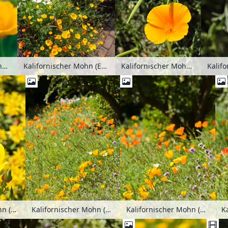
Kalifornischer Mohn (Eschscholzia californica)
Kalifornischer Mohn (Eschscholzia californica)
Kalifornischer Mohn (Eschscholzia californica)
Kalifo
K
Kalifornischer Mohn (Eschscholzia californica)
Kalifornischer Mohn (Eschscholzia californica)
Kalifornischer Mohn (Eschscholzia californica)