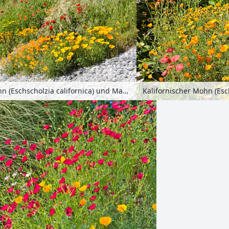
Kalifornischer Mohn (Eschscholzia californica) und Marienkäfermohn (Papaver commutatum)