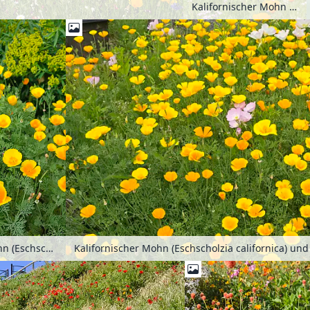
Kalifornischer Mohn (Eschscholzia californica), Gewöhnliche Kornrade (Agrostemma githago) und Großblütiger Lein (Linum grandiflorum 'Rubrum')
Kalifornischer Mohn (Eschscholzia californica) und Storchschnabel (Geranium)