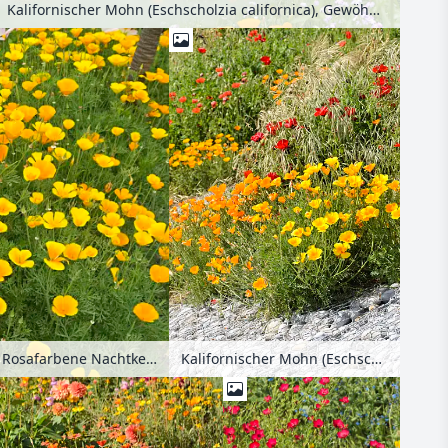
Kalifornischer Mohn (Eschscholzia californica), Gewöhnliche Kornrade (Agrostemma githago) und Großblütiger Lein (Linum grandiflorum 'Rubrum')
Kalifornischer Mohn (Eschscholzia californica) und Marienkäfermohn (Papaver commutatum)
Kalifornischer Mohn (Eschscholzia californica) und Rosafarbene Nachtkerze (Oenothera speciosa)