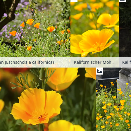
n (Eschscholzia californica)
Kalifornischer Mohn (Eschscholzia californica)
Kali