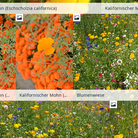
n (Eschscholzia californica)
Kalifornischer Mohn (Eschscholzia californica)
Kalifornischer Mohn (Eschscholzia californica)
Blumenwiese