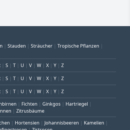
en
Stauden
Sträucher
Tropische Pflanzen
R
S
T
U
V
W
X
Y
Z
R
S
T
U
V
W
X
Y
Z
R
S
T
U
V
W
X
Y
Z
nbirnen
Fichten
Ginkgos
Hartriegel
annen
Zitrusbäume
chen
Hortensien
Johannisbeeren
Kamelien
pfingstrosen
Zistrosen