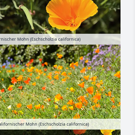
rnischer Mohn (Eschscholzia californica)
alifornischer Mohn (Eschscholzia californica)