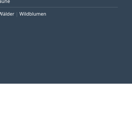
äune
Wälder
Wildblumen
ngen
Widerrufsrecht