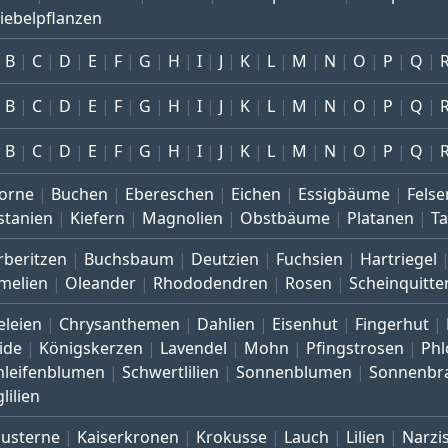
iebelpflanzen
B
C
D
E
F
G
H
I
J
K
L
M
N
O
P
Q
B
C
D
E
F
G
H
I
J
K
L
M
N
O
P
Q
B
C
D
E
F
G
H
I
J
K
L
M
N
O
P
Q
orne
Buchen
Ebereschen
Eichen
Essigbäume
Felse
stanien
Kiefern
Magnolien
Obstbäume
Platanen
T
rberitzen
Buchsbaum
Deutzien
Fuchsien
Hartriegel
melien
Oleander
Rhododendren
Rosen
Scheinquitte
eleien
Chrysanthemen
Dahlien
Eisenhut
Fingerhut
ide
Königskerzen
Lavendel
Mohn
Pfingstrosen
Phl
hleifenblumen
Schwertlilien
Sonnenblumen
Sonnenbr
lilien
austerne
Kaiserkronen
Krokusse
Lauch
Lilien
Narzi