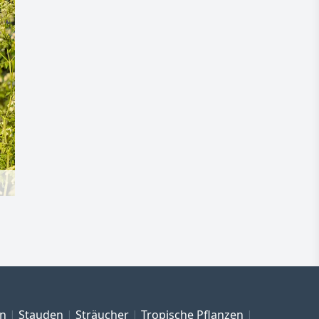
en
Stauden
Sträucher
Tropische Pflanzen