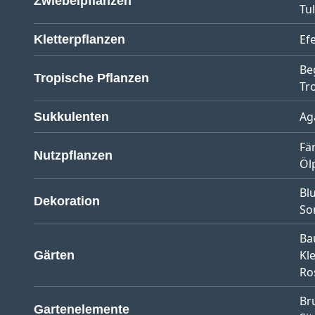
Zwiebelpflanzen
Tu
Ef
Kletterpflanzen
Be
Tropische Pflanzen
Tr
Ag
Sukkulenten
Fä
Nutzpflanzen
Öl
Bl
Dekoration
So
Ba
Kl
Gärten
Ro
Br
Gartenelemente