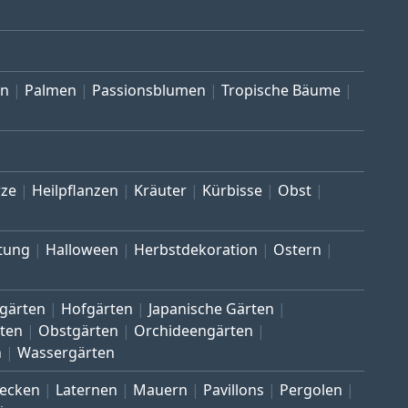
en
Palmen
Passionsblumen
Tropische Bäume
ze
Heilpflanzen
Kräuter
Kürbisse
Obst
tung
Halloween
Herbstdekoration
Ostern
gärten
Hofgärten
Japanische Gärten
ten
Obstgärten
Orchideengärten
n
Wassergärten
ecken
Laternen
Mauern
Pavillons
Pergolen