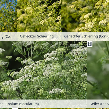
Gefleckter Schierling (Conium maculatum)
Gefleckter Schierling (Con
Gefleckter Schierling (Conium maculatum)
ling (Conium maculatum)
Gefleckter 