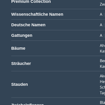
Premium Collection
Zw
A
Wissenschaftliche Namen
A
Deutsche Namen
A
Gattungen
Ah
Bäume
Ka
Be
Sträucher
Ka
Ak
He
Stauden
Sc
Tag
Bl