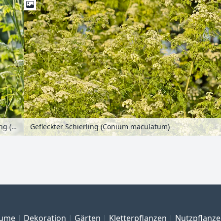
Gefleckter Schierling (Conium maculatum)
Gefleckter Schierling (Conium maculatum)
ume
Dekoration
Gärten
Kletterpflanzen
Nutzpflanz