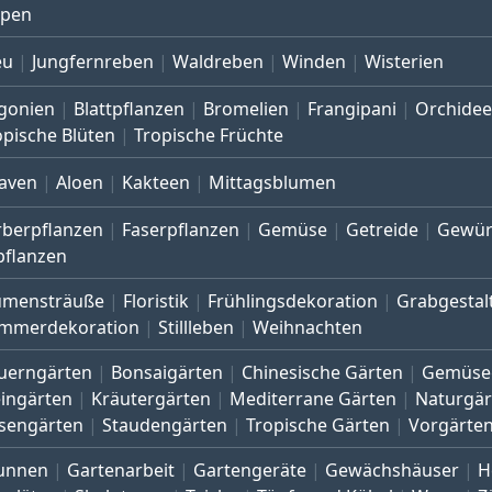
lpen
eu
Jungfernreben
Waldreben
Winden
Wisterien
gonien
Blattpflanzen
Bromelien
Frangipani
Orchide
opische Blüten
Tropische Früchte
aven
Aloen
Kakteen
Mittagsblumen
rberpflanzen
Faserpflanzen
Gemüse
Getreide
Gewür
pflanzen
umensträuße
Floristik
Frühlingsdekoration
Grabgestal
mmerdekoration
Stillleben
Weihnachten
uerngärten
Bonsaigärten
Chinesische Gärten
Gemüse
eingärten
Kräutergärten
Mediterrane Gärten
Naturgär
sengärten
Staudengärten
Tropische Gärten
Vorgärte
unnen
Gartenarbeit
Gartengeräte
Gewächshäuser
H