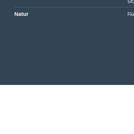
Sit
Fl
Natur
Referenzen
Kontakt