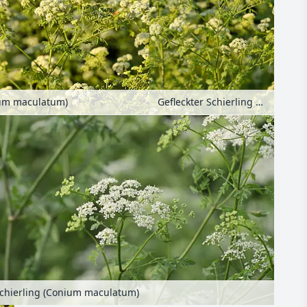
ium maculatum)
Gefleckter Schierling (Conium maculatum)
Schierling (Conium maculatum)