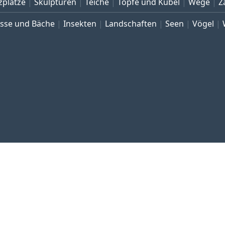
zplätze
Skulpturen
Teiche
Töpfe und Kübel
Wege
Z
üsse und Bäche
Insekten
Landschaften
Seen
Vögel
 und Impressum
Datenschutz
Allgemeine Geschäftsbedingu
Copyright © 1999–2026 Bildarchiv botanikfoto