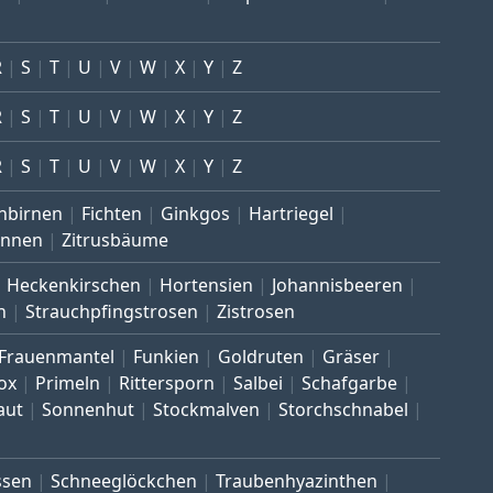
R
S
T
U
V
W
X
Y
Z
R
S
T
U
V
W
X
Y
Z
R
S
T
U
V
W
X
Y
Z
nbirnen
Fichten
Ginkgos
Hartriegel
annen
Zitrusbäume
Heckenkirschen
Hortensien
Johannisbeeren
n
Strauchpfingstrosen
Zistrosen
Frauenmantel
Funkien
Goldruten
Gräser
ox
Primeln
Rittersporn
Salbei
Schafgarbe
aut
Sonnenhut
Stockmalven
Storchschnabel
ssen
Schneeglöckchen
Traubenhyazinthen