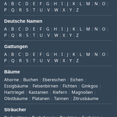
A
B
C
D
E
F
G
H
I
J
K
L
M
N
O
P
Q
R
S
T
U
V
W
X
Y
Z
Deutsche Namen
A
B
C
D
E
F
G
H
I
J
K
L
M
N
O
P
Q
R
S
T
U
V
W
X
Y
Z
Gattungen
A
B
C
D
E
F
G
H
I
J
K
L
M
N
O
P
Q
R
S
T
U
V
W
X
Y
Z
Bäume
Ahorne
Buchen
Ebereschen
Eichen
Essigbäume
Felsenbirnen
Fichten
Ginkgos
Hartriegel
Kastanien
Kiefern
Magnolien
Obstbäume
Platanen
Tannen
Zitrusbäume
Sträucher