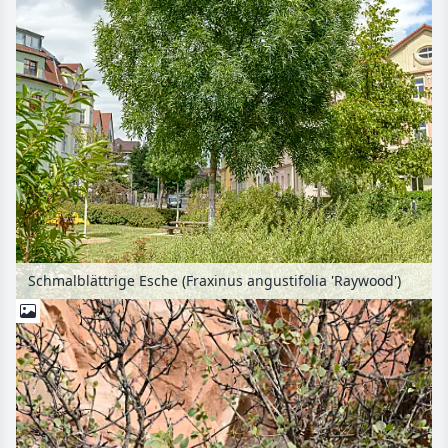
Schmalblättrige Esche (Fraxinus angustifolia 'Raywood')