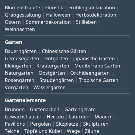
Blumensträuße
Floristik
Frühlingsdekoration
Grabgestaltung
Halloween
Herbstdekoration
Ostern
Sommerdekoration
Stillleben
Weihnachten
Gärten
Bauerngärten
Chinesische Gärten
Gemüsegärten
Hofgärten
Japanische Gärten
Kleingärten
Kräutergärten
Mediterrane Gärten
Naturgärten
Obstgärten
Orchideengärten
Rosengärten
Staudengärten
Tropische Gärten
Vorgärten
Wassergärten
Gartenelemente
Brunnen
Gartenarbeit
Gartengeräte
Gewächshäuser
Hecken
Laternen
Mauern
Pavillons
Pergolen
Sitzplätze
Skulpturen
Teiche
Töpfe und Kübel
Wege
Zäune