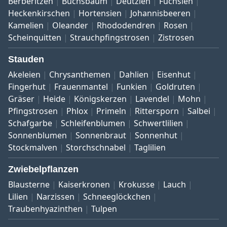
Berberitzen
Buchsbaum
Deutzien
Fuchsien
Heckenkirschen
Hortensien
Johannisbeeren
Kamelien
Oleander
Rhododendren
Rosen
Scheinquitten
Strauchpfingstrosen
Zistrosen
Stauden
Akeleien
Chrysanthemen
Dahlien
Eisenhut
Fingerhut
Frauenmantel
Funkien
Goldruten
Gräser
Heide
Königskerzen
Lavendel
Mohn
Pfingstrosen
Phlox
Primeln
Rittersporn
Salbei
Schafgarbe
Schleifenblumen
Schwertlilien
Sonnenblumen
Sonnenbraut
Sonnenhut
Stockmalven
Storchschnabel
Taglilien
Zwiebelpflanzen
Blausterne
Kaiserkronen
Krokusse
Lauch
Lilien
Narzissen
Schneeglöckchen
Traubenhyazinthen
Tulpen