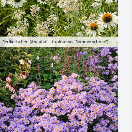
Perlkörbchen (Anaphalis triplinervis 'Sommerschnee') und Sonnenhut (Echinacea purpurea 'Baby Swan White')