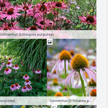
Sonnenhut (Echinacea purpurea)
purpurea)
Sonnenhut (Echinacea purpurea)