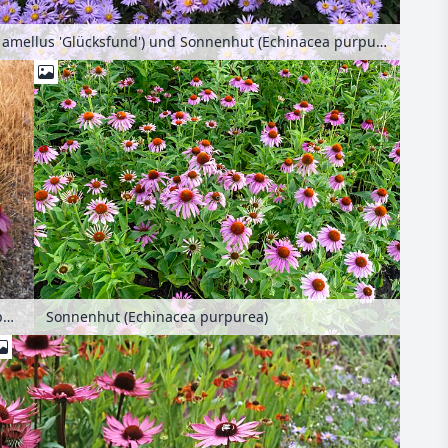
Bergaster (Aster amellus 'Glücksfund') und Sonnenhut (Echinacea purpurea)
Sonnenhut (Echinacea purpurea)
Sonnenhut (Echinacea purpurea)