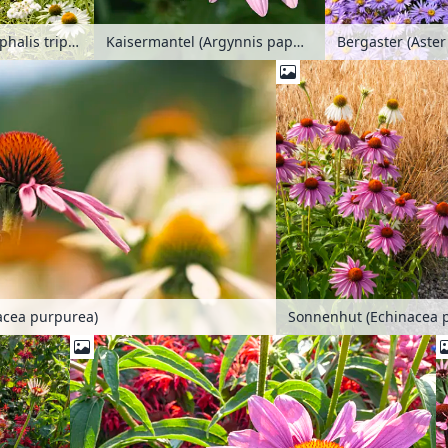
Perlkörbchen (Anaphalis triplinervis 'Sommerschnee') und Sonnenhut (Echinacea purpurea 'Baby Swan White')
Kaisermantel (Argynnis paphia) und Sonnenhut (Echinacea purpurea)
acea purpurea)