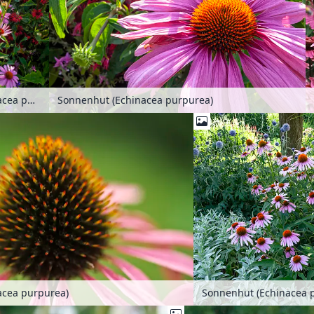
Sonnenhut (Echinacea purpurea)
Sonnenhut (Echinacea purpurea)
acea purpurea)
Sonnenhut (Echinacea 