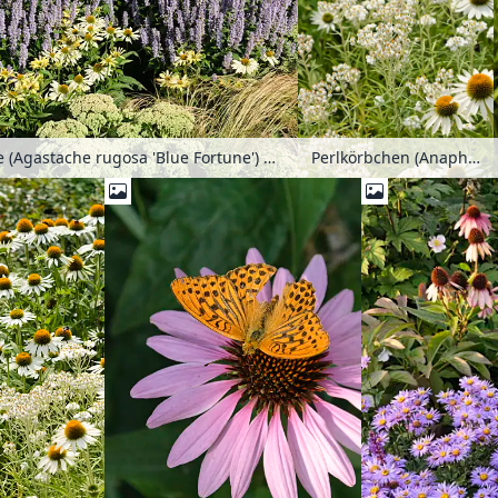
Koreanische Minze (Agastache rugosa 'Blue Fortune') und Sonnenhut (Echinacea purpurea 'Alba')
Perlkörbchen (Anaphalis triplinervis 'Sommerschnee') und Sonnenhut (Echinacea purpurea 'Baby Swan White')