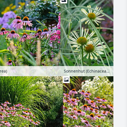
Sonnenhut (Echinacea purpurea)
rea)