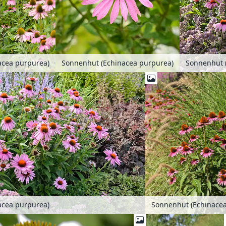
acea purpurea)
Sonnenhut (Echinacea purpurea)
Sonnenhut 
acea purpurea)