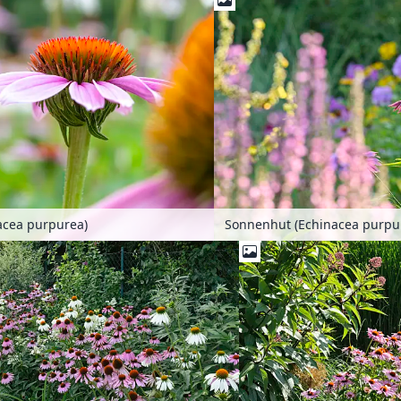
acea purpurea)
Sonnenhut (Echinacea purpu