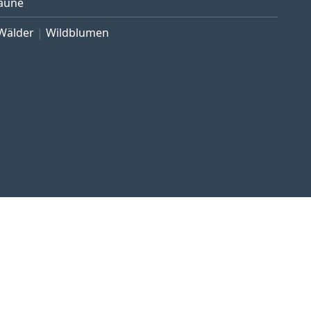
äune
Wälder
Wildblumen
ngen
Widerrufsrecht