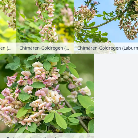
Chimären-Goldregen (Laburnocytisus adamii)
Chimären-Goldregen (Laburnocytisus adamii)
Chimären-Goldregen (Laburno