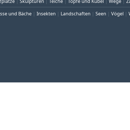
zplätze
Skulpturen
Teiche
Töpfe und Kübel
Wege
Z
üsse und Bäche
Insekten
Landschaften
Seen
Vögel
 und Impressum
Datenschutz
Allgemeine Geschäftsbedingu
Copyright © 1999–2026 Bildarchiv botanikfoto