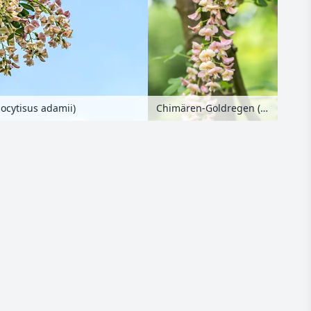
Chimären-Goldregen (Laburnocytisus adamii)
cytisus adamii)