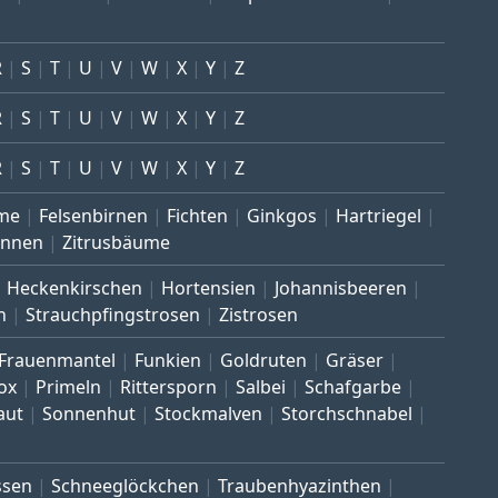
R
S
T
U
V
W
X
Y
Z
R
S
T
U
V
W
X
Y
Z
R
S
T
U
V
W
X
Y
Z
me
Felsenbirnen
Fichten
Ginkgos
Hartriegel
annen
Zitrusbäume
Heckenkirschen
Hortensien
Johannisbeeren
n
Strauchpfingstrosen
Zistrosen
Frauenmantel
Funkien
Goldruten
Gräser
ox
Primeln
Rittersporn
Salbei
Schafgarbe
aut
Sonnenhut
Stockmalven
Storchschnabel
ssen
Schneeglöckchen
Traubenhyazinthen