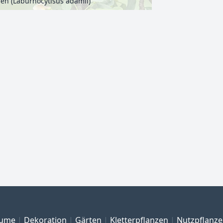
n (Laburnocytisus adamii)
ume
Dekoration
Gärten
Kletterpflanzen
Nutzpflanz