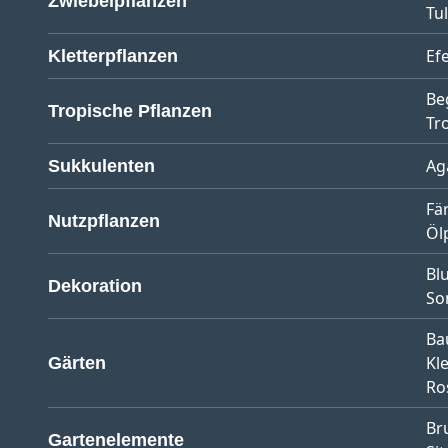
Zwiebelpflanzen
Tu
Ef
Kletterpflanzen
Be
Tropische Pflanzen
Tr
Ag
Sukkulenten
Fä
Nutzpflanzen
Öl
Bl
Dekoration
So
Ba
Kl
Gärten
Ro
Br
Gartenelemente