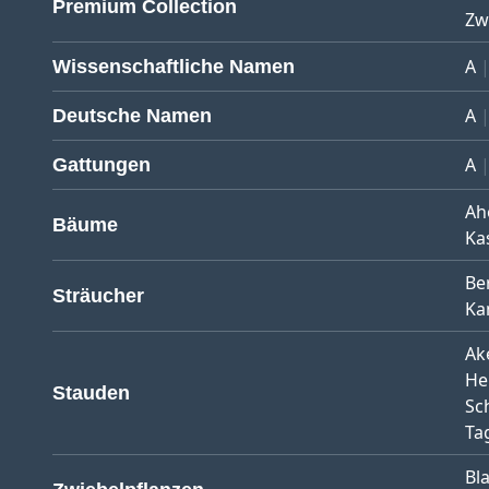
Premium Collection
Zw
A
Wissenschaftliche Namen
A
Deutsche Namen
A
Gattungen
Ah
Bäume
Ka
Be
Sträucher
Ka
Ak
He
Stauden
Sc
Tag
Bl