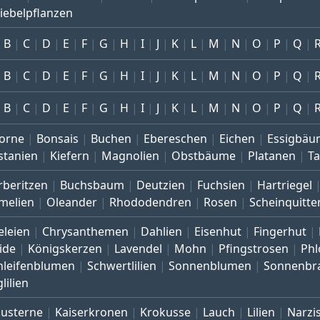
iebelpflanzen
B
C
D
E
F
G
H
I
J
K
L
M
N
O
P
Q
B
C
D
E
F
G
H
I
J
K
L
M
N
O
P
Q
B
C
D
E
F
G
H
I
J
K
L
M
N
O
P
Q
orne
Bonsais
Buchen
Ebereschen
Eichen
Essigbäu
stanien
Kiefern
Magnolien
Obstbäume
Platanen
T
rberitzen
Buchsbaum
Deutzien
Fuchsien
Hartriegel
melien
Oleander
Rhododendren
Rosen
Scheinquitte
eleien
Chrysanthemen
Dahlien
Eisenhut
Fingerhut
ide
Königskerzen
Lavendel
Mohn
Pfingstrosen
Phl
hleifenblumen
Schwertlilien
Sonnenblumen
Sonnenbr
lilien
austerne
Kaiserkronen
Krokusse
Lauch
Lilien
Narzi