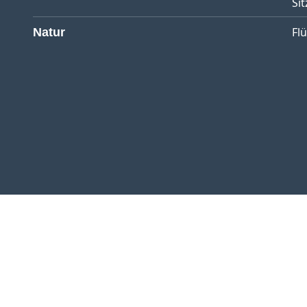
Sit
Fl
Natur
Referenzen
Kontakt