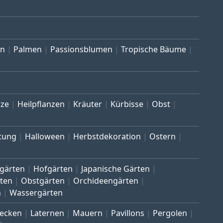
en
Palmen
Passionsblumen
Tropische Bäume
ze
Heilpflanzen
Kräuter
Kürbisse
Obst
tung
Halloween
Herbstdekoration
Ostern
gärten
Hofgärten
Japanische Gärten
ten
Obstgärten
Orchideengärten
n
Wassergärten
ecken
Laternen
Mauern
Pavillons
Pergolen