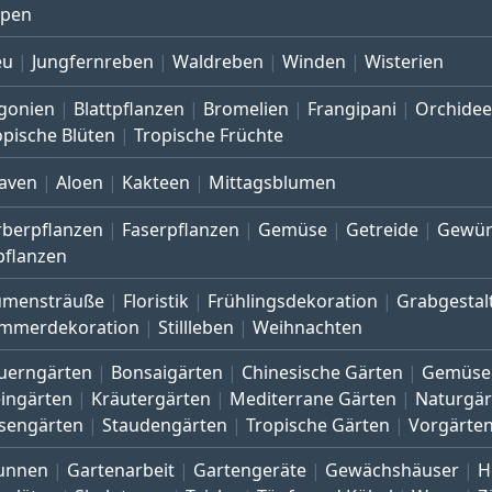
lpen
eu
Jungfernreben
Waldreben
Winden
Wisterien
gonien
Blattpflanzen
Bromelien
Frangipani
Orchide
opische Blüten
Tropische Früchte
aven
Aloen
Kakteen
Mittagsblumen
rberpflanzen
Faserpflanzen
Gemüse
Getreide
Gewür
pflanzen
umensträuße
Floristik
Frühlingsdekoration
Grabgestal
mmerdekoration
Stillleben
Weihnachten
uerngärten
Bonsaigärten
Chinesische Gärten
Gemüse
eingärten
Kräutergärten
Mediterrane Gärten
Naturgär
sengärten
Staudengärten
Tropische Gärten
Vorgärte
unnen
Gartenarbeit
Gartengeräte
Gewächshäuser
H