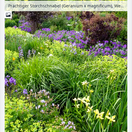
Prächtiger Storchschnabel (Geranium x magnificum), Weicher Frauenmantel (Alchemilla mollis) und Pfingstrose (Paeonia)