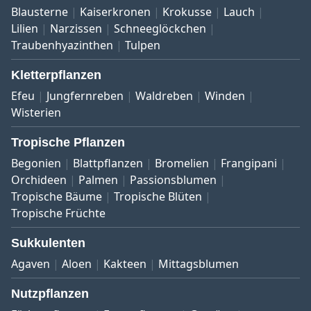
Blausterne
Kaiserkronen
Krokusse
Lauch
Lilien
Narzissen
Schneeglöckchen
Traubenhyazinthen
Tulpen
Kletterpflanzen
Efeu
Jungfernreben
Waldreben
Winden
Wisterien
Tropische Pflanzen
Begonien
Blattpflanzen
Bromelien
Frangipani
Orchideen
Palmen
Passionsblumen
Tropische Bäume
Tropische Blüten
Tropische Früchte
Sukkulenten
Agaven
Aloen
Kakteen
Mittagsblumen
Nutzpflanzen