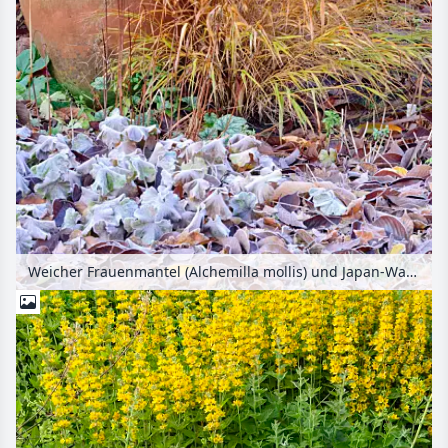
Weicher Frauenmantel (Alchemilla mollis) und Japan-Waldgras (Hakonechloa macra) im Herbst mit Raureif