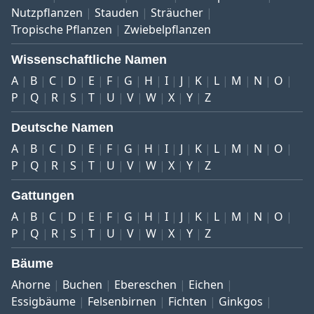
Nutzpflanzen
Stauden
Sträucher
Tropische Pflanzen
Zwiebelpflanzen
Wissenschaftliche Namen
A
B
C
D
E
F
G
H
I
J
K
L
M
N
O
P
Q
R
S
T
U
V
W
X
Y
Z
Deutsche Namen
A
B
C
D
E
F
G
H
I
J
K
L
M
N
O
P
Q
R
S
T
U
V
W
X
Y
Z
Gattungen
A
B
C
D
E
F
G
H
I
J
K
L
M
N
O
P
Q
R
S
T
U
V
W
X
Y
Z
Bäume
Ahorne
Buchen
Ebereschen
Eichen
Essigbäume
Felsenbirnen
Fichten
Ginkgos