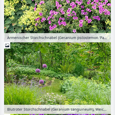
Armenischer Storchschnabel (Geranium psilostemon 'Patricia') und Weicher Frauenmantel (Alchemilla mollis)
Blutroter Storchschnabel (Geranium sanguineum), Weicher Frauenmantel (Alchemilla mollis) und Lauch (Allium aflatunense)