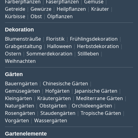
Färberpflanzen
Faserpflanzen
Gemüse
Getreide
Gewürze
Heilpflanzen
Kräuter
Kürbisse
Obst
Ölpflanzen
Dekoration
Blumensträuße
Floristik
Frühlingsdekoration
Grabgestaltung
Halloween
Herbstdekoration
Ostern
Sommerdekoration
Stillleben
Weihnachten
Gärten
Bauerngärten
Chinesische Gärten
Gemüsegärten
Hofgärten
Japanische Gärten
Kleingärten
Kräutergärten
Mediterrane Gärten
Naturgärten
Obstgärten
Orchideengärten
Rosengärten
Staudengärten
Tropische Gärten
Vorgärten
Wassergärten
Gartenelemente