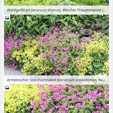
Waldgeißbart (Aruncus dioicus), Weicher Frauenmantel (Alchemilla mollis), Japan-Waldgras (Hakonechloa macra) und Roter Fingerhut (Digitalis purpurea)
Armenischer Storchschnabel (Geranium psilostemon 'Patricia') und Weicher Frauenmantel (Alchemilla mollis)