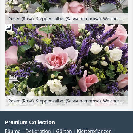
Rosen (Rosa), Steppensalbei (Salvia nemorosa), Weicher Frauenmantel (Alchemilla mollis) und Europäischer Pfeifenstrauch (Philadelphus coronarius)
Rosen (Rosa), Steppensalbei (Salvia nemorosa), Weicher Frauenmantel (Alchemilla mollis) und Europäischer Pfeifenstrauch (Philadelphus coronarius)
Premium Collection
Bäume
Dekoration
Gärten
Kletterpflanzen