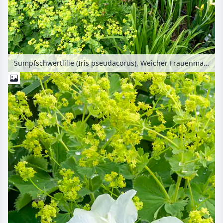
Sumpfschwertlilie (Iris pseudacorus), Weicher Frauenmantel (Alchemilla mollis) und Prächtiger Storchschnabel (Geranium x magnificum)