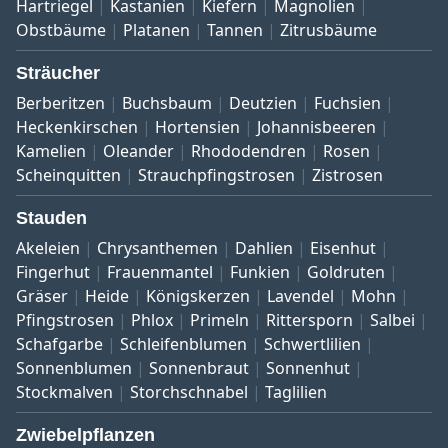
Hartriegel
Kastanien
Kiefern
Magnolien
Obstbäume
Platanen
Tannen
Zitrusbäume
Sträucher
Berberitzen
Buchsbaum
Deutzien
Fuchsien
Heckenkirschen
Hortensien
Johannisbeeren
Kamelien
Oleander
Rhododendren
Rosen
Scheinquitten
Strauchpfingstrosen
Zistrosen
Stauden
Akeleien
Chrysanthemen
Dahlien
Eisenhut
Fingerhut
Frauenmantel
Funkien
Goldruten
Gräser
Heide
Königskerzen
Lavendel
Mohn
Pfingstrosen
Phlox
Primeln
Rittersporn
Salbei
Schafgarbe
Schleifenblumen
Schwertlilien
Sonnenblumen
Sonnenbraut
Sonnenhut
Stockmalven
Storchschnabel
Taglilien
Zwiebelpflanzen