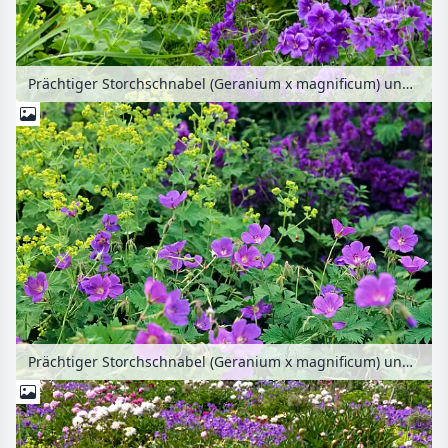
Prächtiger Storchschnabel (Geranium x magnificum) und Weicher Frauenmantel (Alchemilla mollis)
Prächtiger Storchschnabel (Geranium x magnificum) und Weicher Frauenmantel (Alchemilla mollis)