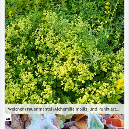
Weicher Frauenmantel (Alchemilla mollis) und Punktierter Gilbweiderich (Lysimachia punctata)