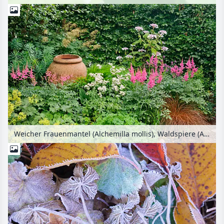
Weicher Frauenmantel (Alchemilla mollis), Waldspiere (Astilbe), Sterndolde (Astrantia), Neuseeland-Segge (Carex tenuiculmis) und Samthortensie (Hydrangea aspera subsp. sargentiana)