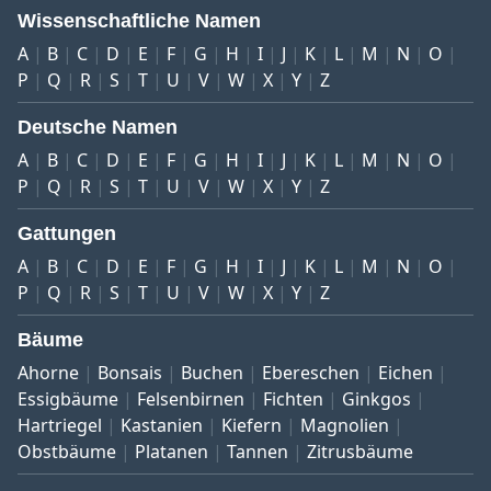
Wissenschaftliche Namen
A
B
C
D
E
F
G
H
I
J
K
L
M
N
O
P
Q
R
S
T
U
V
W
X
Y
Z
Deutsche Namen
A
B
C
D
E
F
G
H
I
J
K
L
M
N
O
P
Q
R
S
T
U
V
W
X
Y
Z
Gattungen
A
B
C
D
E
F
G
H
I
J
K
L
M
N
O
P
Q
R
S
T
U
V
W
X
Y
Z
Bäume
Ahorne
Bonsais
Buchen
Ebereschen
Eichen
Essigbäume
Felsenbirnen
Fichten
Ginkgos
Hartriegel
Kastanien
Kiefern
Magnolien
Obstbäume
Platanen
Tannen
Zitrusbäume