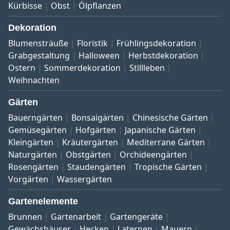
Kürbisse
Obst
Ölpflanzen
Dekoration
Blumensträuße
Floristik
Frühlingsdekoration
Grabgestaltung
Halloween
Herbstdekoration
Ostern
Sommerdekoration
Stillleben
Weihnachten
Gärten
Bauerngärten
Bonsaigärten
Chinesische Gärten
Gemüsegärten
Hofgärten
Japanische Gärten
Kleingärten
Kräutergärten
Mediterrane Gärten
Naturgärten
Obstgärten
Orchideengärten
Rosengärten
Staudengärten
Tropische Gärten
Vorgärten
Wassergärten
Gartenelemente
Brunnen
Gartenarbeit
Gartengeräte
Gewächshäuser
Hecken
Laternen
Mauern