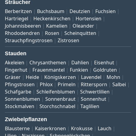
Sträucher
Berberitzen
Buchsbaum
Deutzien
Fuchsien
Hartriegel
Heckenkirschen
Hortensien
Johannisbeeren
Kamelien
Oleander
Rhododendren
Rosen
Scheinquitten
Strauchpfingstrosen
Zistrosen
Stauden
Akeleien
Chrysanthemen
Dahlien
Eisenhut
Fingerhut
Frauenmantel
Funkien
Goldruten
Gräser
Heide
Königskerzen
Lavendel
Mohn
Pfingstrosen
Phlox
Primeln
Rittersporn
Salbei
Schafgarbe
Schleifenblumen
Schwertlilien
Sonnenblumen
Sonnenbraut
Sonnenhut
Stockmalven
Storchschnabel
Taglilien
Zwiebelpflanzen
Blausterne
Kaiserkronen
Krokusse
Lauch
Lilien
Narzissen
Schneeglöckchen