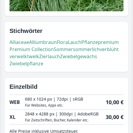
Stichwörter
Alliaceae
Allium
braun
Flora
Lauch
Pflanze
premium
Premium Collection
Sommer
sommerlich
verblüht
verwelkt
welk
Zierlauch
Zwiebelgewächs
Zwiebelpflanze
Einzelbild
680 x 1024 px | 72dpi | sRGB
10,00 €
WEB
Für Websites, Apps etc.
2848 x 4288 px | 300dpi | AdobeRGB
30,00 €
XL
Für Zeitschriften, Bücher, Kalender etc.
Alle Preise inklusive Umsatzsteuer.