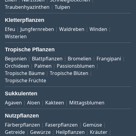
Traubenhyazinthen
Tulpen
Kletterpflanzen
Efeu
Jungfernreben
Waldreben
Winden
Wisterien
Tropische Pflanzen
Begonien
Blattpflanzen
Bromelien
Frangipani
Orchideen
Palmen
Passionsblumen
Tropische Bäume
Tropische Blüten
Tropische Früchte
Sukkulenten
Agaven
Aloen
Kakteen
Mittagsblumen
Nutzpflanzen
Färberpflanzen
Faserpflanzen
Gemüse
Getreide
Gewürze
Heilpflanzen
Kräuter