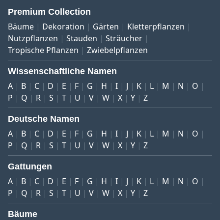
Premium Collection
Bäume
Dekoration
Gärten
Kletterpflanzen
Nutzpflanzen
Stauden
Sträucher
Tropische Pflanzen
Zwiebelpflanzen
Wissenschaftliche Namen
A
B
C
D
E
F
G
H
I
J
K
L
M
N
O
P
Q
R
S
T
U
V
W
X
Y
Z
Deutsche Namen
A
B
C
D
E
F
G
H
I
J
K
L
M
N
O
P
Q
R
S
T
U
V
W
X
Y
Z
Gattungen
A
B
C
D
E
F
G
H
I
J
K
L
M
N
O
P
Q
R
S
T
U
V
W
X
Y
Z
Bäume