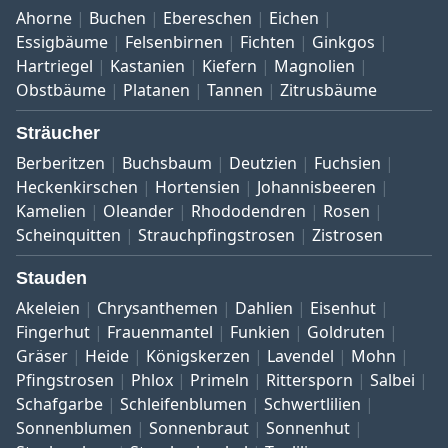
Ahorne
Buchen
Ebereschen
Eichen
Essigbäume
Felsenbirnen
Fichten
Ginkgos
Hartriegel
Kastanien
Kiefern
Magnolien
Obstbäume
Platanen
Tannen
Zitrusbäume
Sträucher
Berberitzen
Buchsbaum
Deutzien
Fuchsien
Heckenkirschen
Hortensien
Johannisbeeren
Kamelien
Oleander
Rhododendren
Rosen
Scheinquitten
Strauchpfingstrosen
Zistrosen
Stauden
Akeleien
Chrysanthemen
Dahlien
Eisenhut
Fingerhut
Frauenmantel
Funkien
Goldruten
Gräser
Heide
Königskerzen
Lavendel
Mohn
Pfingstrosen
Phlox
Primeln
Rittersporn
Salbei
Schafgarbe
Schleifenblumen
Schwertlilien
Sonnenblumen
Sonnenbraut
Sonnenhut