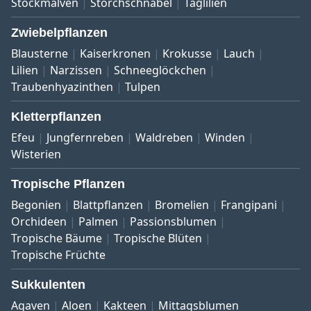
Stockmalven
Storchschnabel
Taglilien
Zwiebelpflanzen
Blausterne
Kaiserkronen
Krokusse
Lauch
Lilien
Narzissen
Schneeglöckchen
Traubenhyazinthen
Tulpen
Kletterpflanzen
Efeu
Jungfernreben
Waldreben
Winden
Wisterien
Tropische Pflanzen
Begonien
Blattpflanzen
Bromelien
Frangipani
Orchideen
Palmen
Passionsblumen
Tropische Bäume
Tropische Blüten
Tropische Früchte
Sukkulenten
Agaven
Aloen
Kakteen
Mittagsblumen