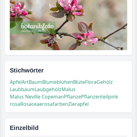
Stichwörter
Apfel
Art
Baum
Blume
blühen
Blüte
Flora
Gehölz
Laubbaum
Laubgehölz
Malus
Malus Neville Copeman
Pflanze
Pflanzenteil
pink
rosa
Rosaceae
rosafarben
Zierapfel
Einzelbild