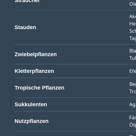
Sträucher
Ol
Ak
He
Stauden
Sc
Tag
Bl
Zwiebelpflanzen
Tu
Ef
Kletterpflanzen
Be
Tropische Pflanzen
Tr
Ag
Sukkulenten
Fä
Nutzpflanzen
Öl