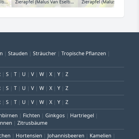
Zierapfel (Malus Van Eseltine)
Zierapfel (Malus Van Eseltine)
Zierapfel (Malus John Down
en
Stauden
Sträucher
Tropische Pflanzen
R
S
T
U
V
W
X
Y
Z
R
S
T
U
V
W
X
Y
Z
R
S
T
U
V
W
X
Y
Z
nbirnen
Fichten
Ginkgos
Hartriegel
annen
Zitrusbäume
chen
Hortensien
Johannisbeeren
Kamelien