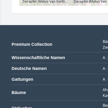
Zierapfel (Malus Van Eseltine)
Bä
Premium Collection
Zw
A
Wissenschaftliche Namen
A
Deutsche Namen
A
Gattungen
Ah
Bäume
Ka
Be