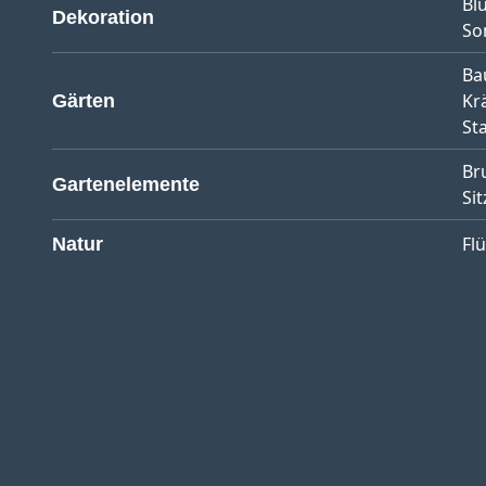
Bl
Dekoration
So
Ba
Kr
Gärten
St
Br
Gartenelemente
Sit
Fl
Natur