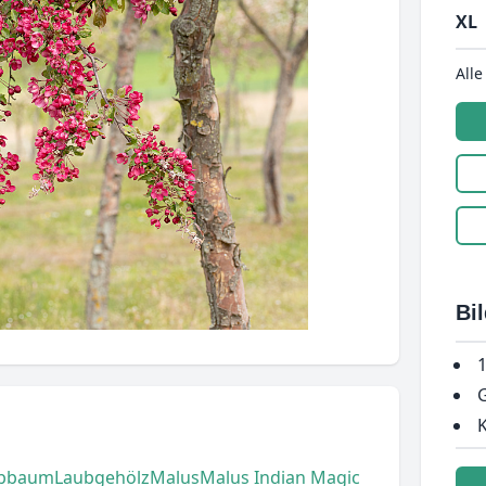
XL
Alle
Bi
1
G
K
bbaum
Laubgehölz
Malus
Malus Indian Magic