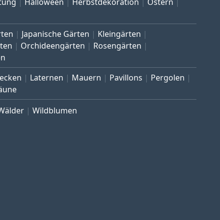
tung
Halloween
Herbstdekoration
Ostern
rten
Japanische Gärten
Kleingärten
ten
Orchideengärten
Rosengärten
en
ecken
Laternen
Mauern
Pavillons
Pergolen
äune
Wälder
Wildblumen