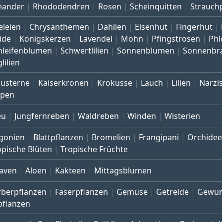
eander
Rhododendren
Rosen
Scheinquitten
Strauch
eleien
Chrysanthemen
Dahlien
Eisenhut
Fingerhut
ide
Königskerzen
Lavendel
Mohn
Pfingstrosen
Phl
hleifenblumen
Schwertlilien
Sonnenblumen
Sonnenbr
lilien
austerne
Kaiserkronen
Krokusse
Lauch
Lilien
Narzi
lpen
eu
Jungfernreben
Waldreben
Winden
Wisterien
gonien
Blattpflanzen
Bromelien
Frangipani
Orchide
opische Blüten
Tropische Früchte
aven
Aloen
Kakteen
Mittagsblumen
rberpflanzen
Faserpflanzen
Gemüse
Getreide
Gewür
pflanzen