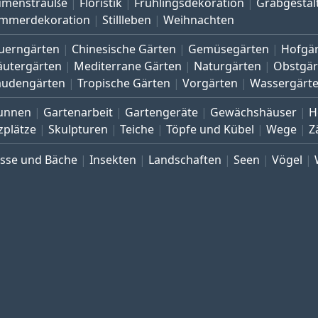
umensträuße
Floristik
Frühlingsdekoration
Grabgestal
mmerdekoration
Stillleben
Weihnachten
uerngärten
Chinesische Gärten
Gemüsegärten
Hofgä
äutergärten
Mediterrane Gärten
Naturgärten
Obstgär
audengärten
Tropische Gärten
Vorgärten
Wassergärt
unnen
Gartenarbeit
Gartengeräte
Gewächshäuser
H
zplätze
Skulpturen
Teiche
Töpfe und Kübel
Wege
Z
üsse und Bäche
Insekten
Landschaften
Seen
Vögel