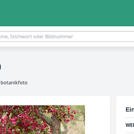
)
 botanikfoto
Ein
WE