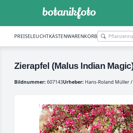
PREISE
LEUCHTKÄSTEN
WARENKORB
Zierapfel (Malus Indian Magic
Bildnummer:
607143
Urheber:
Hans-Roland Müller /