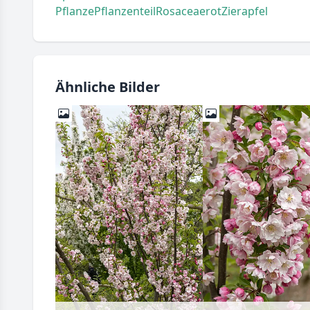
Pflanze
Pflanzenteil
Rosaceae
rot
Zierapfel
Ähnliche Bilder