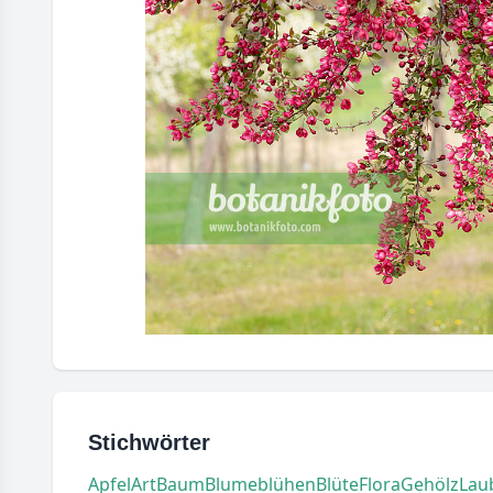
Stichwörter
Apfel
Art
Baum
Blume
blühen
Blüte
Flora
Gehölz
Lau