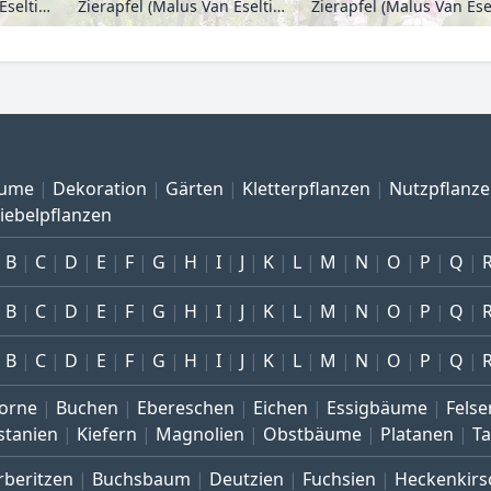
Zierapfel (Malus Van Eseltine)
Zierapfel (Malus Van Eseltine)
ume
Dekoration
Gärten
Kletterpflanzen
Nutzpflanz
iebelpflanzen
B
C
D
E
F
G
H
I
J
K
L
M
N
O
P
Q
B
C
D
E
F
G
H
I
J
K
L
M
N
O
P
Q
B
C
D
E
F
G
H
I
J
K
L
M
N
O
P
Q
orne
Buchen
Ebereschen
Eichen
Essigbäume
Felse
stanien
Kiefern
Magnolien
Obstbäume
Platanen
T
rberitzen
Buchsbaum
Deutzien
Fuchsien
Heckenkirs