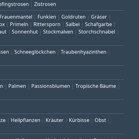
pfingstrosen
Zistrosen
Frauenmantel
Funkien
Goldruten
Gräser
ox
Primeln
Rittersporn
Salbei
Schafgarbe
aut
Sonnenhut
Stockmalven
Storchschnabel
ssen
Schneeglöckchen
Traubenhyazinthen
en
Palmen
Passionsblumen
Tropische Bäume
ze
Heilpflanzen
Kräuter
Kürbisse
Obst