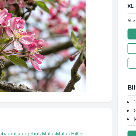
XL
Alle
Bi
1
G
K
bbaum
Laubgehölz
Malus
Malus Hillieri