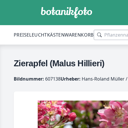
PREISE
LEUCHTKÄSTEN
WARENKORB
Zierapfel (Malus Hillieri)
Bildnummer:
607138
Urheber:
Hans-Roland Müller /