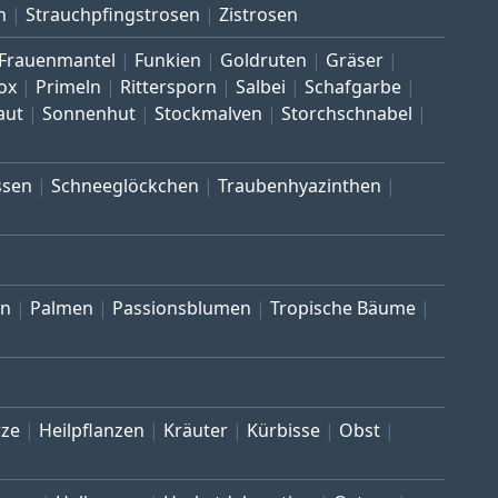
n
Strauchpfingstrosen
Zistrosen
Frauenmantel
Funkien
Goldruten
Gräser
ox
Primeln
Rittersporn
Salbei
Schafgarbe
aut
Sonnenhut
Stockmalven
Storchschnabel
ssen
Schneeglöckchen
Traubenhyazinthen
en
Palmen
Passionsblumen
Tropische Bäume
ze
Heilpflanzen
Kräuter
Kürbisse
Obst