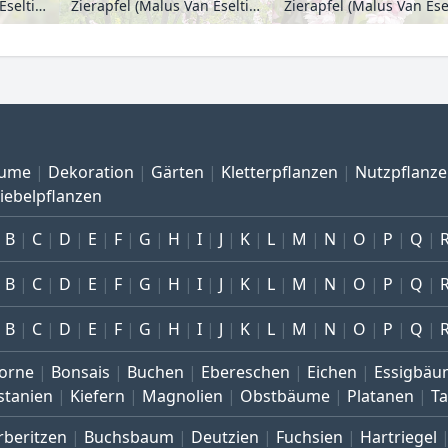
Zierapfel (Malus Van Eseltine)
Zierapfel (Malus Van Eseltine)
ume
Dekoration
Gärten
Kletterpflanzen
Nutzpflanz
iebelpflanzen
B
C
D
E
F
G
H
I
J
K
L
M
N
O
P
Q
B
C
D
E
F
G
H
I
J
K
L
M
N
O
P
Q
B
C
D
E
F
G
H
I
J
K
L
M
N
O
P
Q
orne
Bonsais
Buchen
Ebereschen
Eichen
Essigbäu
stanien
Kiefern
Magnolien
Obstbäume
Platanen
T
rberitzen
Buchsbaum
Deutzien
Fuchsien
Hartriegel