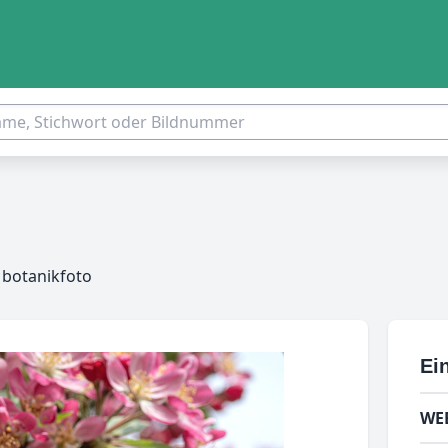
 botanikfoto
Ein
WE