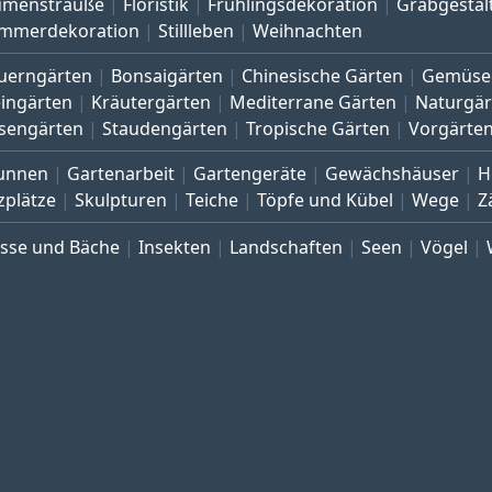
umensträuße
Floristik
Frühlingsdekoration
Grabgestal
mmerdekoration
Stillleben
Weihnachten
uerngärten
Bonsaigärten
Chinesische Gärten
Gemüse
eingärten
Kräutergärten
Mediterrane Gärten
Naturgär
sengärten
Staudengärten
Tropische Gärten
Vorgärte
unnen
Gartenarbeit
Gartengeräte
Gewächshäuser
H
zplätze
Skulpturen
Teiche
Töpfe und Kübel
Wege
Z
üsse und Bäche
Insekten
Landschaften
Seen
Vögel