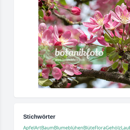
Stichwörter
Apfel
Art
Baum
Blume
blühen
Blüte
Flora
Gehölz
Lau