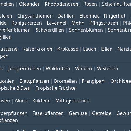
melien
Oleander
Rhododendren
Rosen
Scheinquitte
eleien
Chrysanthemen
Dahlien
Eisenhut
Fingerhut
ide
Königskerzen
Lavendel
Mohn
Pfingstrosen
Phl
hleifenblumen
Schwertlilien
Sonnenblumen
Sonnenbr
lilien
austerne
Kaiserkronen
Krokusse
Lauch
Lilien
Narzi
lpen
eu
Jungfernreben
Waldreben
Winden
Wisterien
gonien
Blattpflanzen
Bromelien
Frangipani
Orchide
opische Blüten
Tropische Früchte
aven
Aloen
Kakteen
Mittagsblumen
rberpflanzen
Faserpflanzen
Gemüse
Getreide
Gewür
pflanzen