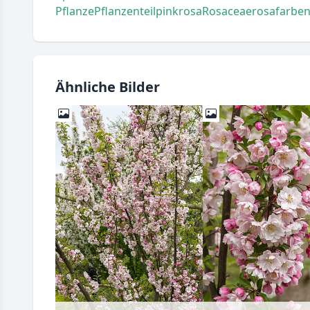
Pflanze
Pflanzenteil
pink
rosa
Rosaceae
rosafarbe
Ähnliche Bilder