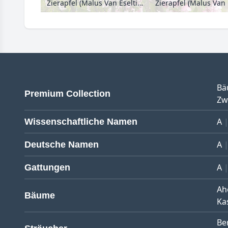
Zierapfel (Malus Van Eseltine)
Bä
Premium Collection
Zw
A
Wissenschaftliche Namen
A
Deutsche Namen
A
Gattungen
Ah
Bäume
Ka
Be