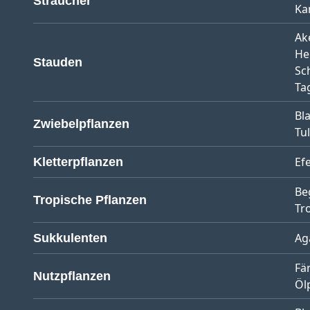
Sträucher
Ka
Ak
He
Stauden
Sc
Tag
Bl
Zwiebelpflanzen
Tu
Ef
Kletterpflanzen
Be
Tropische Pflanzen
Tr
Ag
Sukkulenten
Fä
Nutzpflanzen
Öl