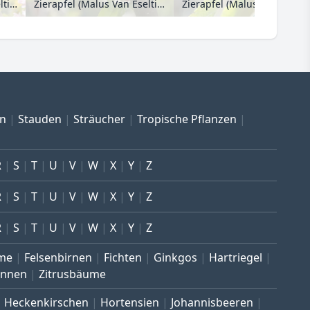
Zierapfel (Malus Van Eseltine)
Zierapfel (Malus Van Eseltine)
Zierapfel (Malus John Down
en
Stauden
Sträucher
Tropische Pflanzen
R
S
T
U
V
W
X
Y
Z
R
S
T
U
V
W
X
Y
Z
R
S
T
U
V
W
X
Y
Z
me
Felsenbirnen
Fichten
Ginkgos
Hartriegel
annen
Zitrusbäume
Heckenkirschen
Hortensien
Johannisbeeren