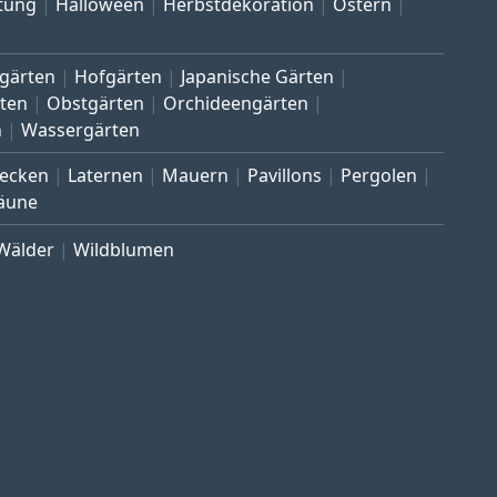
tung
Halloween
Herbstdekoration
Ostern
gärten
Hofgärten
Japanische Gärten
ten
Obstgärten
Orchideengärten
n
Wassergärten
ecken
Laternen
Mauern
Pavillons
Pergolen
äune
Wälder
Wildblumen