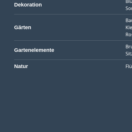
Bl
Dekoration
So
Ba
Kl
Gärten
Ro
Br
Gartenelemente
Sit
Fl
Natur