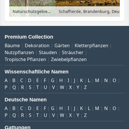
Naturschutzgebiet im Spandauer Forst, Berlin, Deutschland
Schafherde, Brandenburg, Deutsch
Premium Collection
Bäume
Dekoration
Gärten
Kletterpflanzen
Nutzpflanzen
Stauden
Sträucher
Tropische Pflanzen
Zwiebelpflanzen
Wissenschaftliche Namen
A
B
C
D
E
F
G
H
I
J
K
L
M
N
O
P
Q
R
S
T
U
V
W
X
Y
Z
Deutsche Namen
A
B
C
D
E
F
G
H
I
J
K
L
M
N
O
P
Q
R
S
T
U
V
W
X
Y
Z
Gattungen