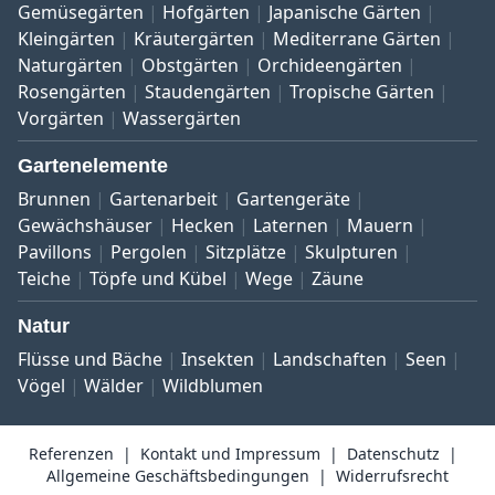
Gemüsegärten
Hofgärten
Japanische Gärten
Kleingärten
Kräutergärten
Mediterrane Gärten
Naturgärten
Obstgärten
Orchideengärten
Rosengärten
Staudengärten
Tropische Gärten
Vorgärten
Wassergärten
Gartenelemente
Brunnen
Gartenarbeit
Gartengeräte
Gewächshäuser
Hecken
Laternen
Mauern
Pavillons
Pergolen
Sitzplätze
Skulpturen
Teiche
Töpfe und Kübel
Wege
Zäune
Natur
Flüsse und Bäche
Insekten
Landschaften
Seen
Vögel
Wälder
Wildblumen
Referenzen
Kontakt und Impressum
Datenschutz
Allgemeine Geschäftsbedingungen
Widerrufsrecht