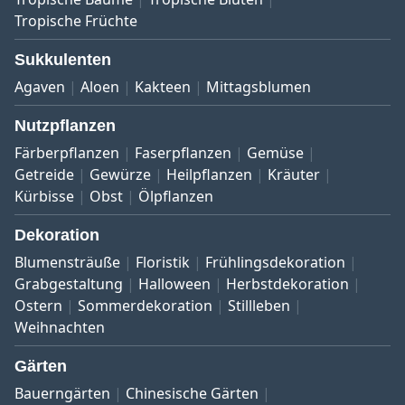
Tropische Früchte
Sukkulenten
Agaven
Aloen
Kakteen
Mittagsblumen
Nutzpflanzen
Färberpflanzen
Faserpflanzen
Gemüse
Getreide
Gewürze
Heilpflanzen
Kräuter
Kürbisse
Obst
Ölpflanzen
Dekoration
Blumensträuße
Floristik
Frühlingsdekoration
Grabgestaltung
Halloween
Herbstdekoration
Ostern
Sommerdekoration
Stillleben
Weihnachten
Gärten
Bauerngärten
Chinesische Gärten