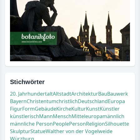
Stichwörter
20. Jahrhundert
alt
Altstadt
Architektur
Bau
Bauwerk
Bayern
Christentum
christlich
Deutschland
Europa
Figur
Form
Gebäude
Kirche
Kultur
Kunst
Künstler
künstlerisch
Mann
Mensch
Mitteleuropa
männlich
männliche Person
People
Person
Religion
Silhouette
Skulptur
Statue
Walther von der Vogelweide
Würzburg