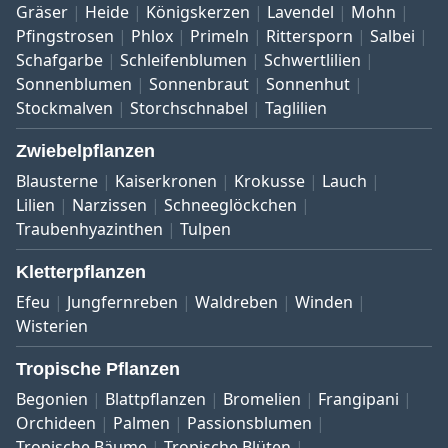
Gräser
Heide
Königskerzen
Lavendel
Mohn
Pfingstrosen
Phlox
Primeln
Rittersporn
Salbei
Schafgarbe
Schleifenblumen
Schwertlilien
Sonnenblumen
Sonnenbraut
Sonnenhut
Stockmalven
Storchschnabel
Taglilien
Zwiebelpflanzen
Blausterne
Kaiserkronen
Krokusse
Lauch
Lilien
Narzissen
Schneeglöckchen
Traubenhyazinthen
Tulpen
Kletterpflanzen
Efeu
Jungfernreben
Waldreben
Winden
Wisterien
Tropische Pflanzen
Begonien
Blattpflanzen
Bromelien
Frangipani
Orchideen
Palmen
Passionsblumen
Tropische Bäume
Tropische Blüten