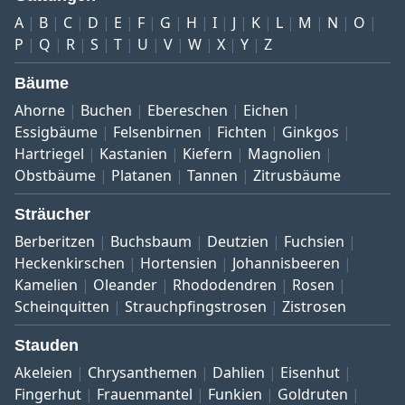
A
B
C
D
E
F
G
H
I
J
K
L
M
N
O
P
Q
R
S
T
U
V
W
X
Y
Z
Bäume
Ahorne
Buchen
Ebereschen
Eichen
Essigbäume
Felsenbirnen
Fichten
Ginkgos
Hartriegel
Kastanien
Kiefern
Magnolien
Obstbäume
Platanen
Tannen
Zitrusbäume
Sträucher
Berberitzen
Buchsbaum
Deutzien
Fuchsien
Heckenkirschen
Hortensien
Johannisbeeren
Kamelien
Oleander
Rhododendren
Rosen
Scheinquitten
Strauchpfingstrosen
Zistrosen
Stauden
Akeleien
Chrysanthemen
Dahlien
Eisenhut
Fingerhut
Frauenmantel
Funkien
Goldruten