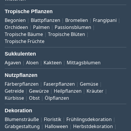
Tropische Pflanzen
Begonien
Blattpflanzen
Bromelien
Frangipani
Orchideen
Palmen
Passionsblumen
Tropische Bäume
Tropische Blüten
Tropische Früchte
Sukkulenten
Agaven
Aloen
Kakteen
Mittagsblumen
Nutzpflanzen
Färberpflanzen
Faserpflanzen
Gemüse
Getreide
Gewürze
Heilpflanzen
Kräuter
Kürbisse
Obst
Ölpflanzen
Dekoration
Blumensträuße
Floristik
Frühlingsdekoration
Grabgestaltung
Halloween
Herbstdekoration