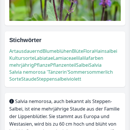
Stichwörter
Art
ausdauernd
Blume
blühen
Blüte
Flora
Hainsalbei
Kultursorte
Labiatae
Lamiaceae
lila
lilafarben
mehrjährig
Pflanze
Pflanzenteil
Salbei
Salvia
Salvia nemorosa 'Tänzerin'
Sommer
sommerlich
Sorte
Staude
Steppensalbei
violett
Salvia nemorosa, auch bekannt als Steppen-
Salbei, ist eine mehrjährige Staude aus der Familie
der Lippenblütler. Sie stammt aus Europa und
Westasien, wird bis zu 60 cm hoch und blüht von