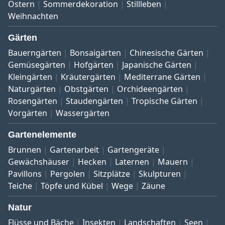
Ostern
Sommerdekoration
Stillleben
Weihnachten
Gärten
Bauerngärten
Bonsaigärten
Chinesische Gärten
Gemüsegärten
Hofgärten
Japanische Gärten
Kleingärten
Kräutergärten
Mediterrane Gärten
Naturgärten
Obstgärten
Orchideengärten
Rosengärten
Staudengärten
Tropische Gärten
Vorgärten
Wassergärten
Gartenelemente
Brunnen
Gartenarbeit
Gartengeräte
Gewächshäuser
Hecken
Laternen
Mauern
Pavillons
Pergolen
Sitzplätze
Skulpturen
Teiche
Töpfe und Kübel
Wege
Zäune
Natur
Flüsse und Bäche
Insekten
Landschaften
Seen