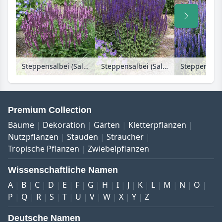
Steppensalbei (Salvia nemorosa 'Rose Queen')
Steppensalbei (Salvia nemorosa 'Caradonna')
Premium Collection
Bäume
Dekoration
Gärten
Kletterpflanzen
Nutzpflanzen
Stauden
Sträucher
Tropische Pflanzen
Zwiebelpflanzen
Wissenschaftliche Namen
A
B
C
D
E
F
G
H
I
J
K
L
M
N
O
P
Q
R
S
T
U
V
W
X
Y
Z
Deutsche Namen