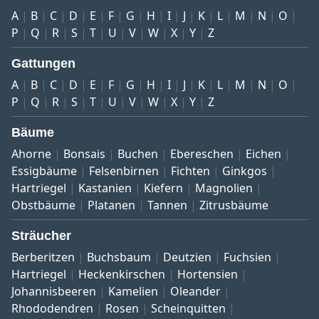
A
B
C
D
E
F
G
H
I
J
K
L
M
N
O
P
Q
R
S
T
U
V
W
X
Y
Z
Gattungen
A
B
C
D
E
F
G
H
I
J
K
L
M
N
O
P
Q
R
S
T
U
V
W
X
Y
Z
Bäume
Ahorne
Bonsais
Buchen
Ebereschen
Eichen
Essigbäume
Felsenbirnen
Fichten
Ginkgos
Hartriegel
Kastanien
Kiefern
Magnolien
Obstbäume
Platanen
Tannen
Zitrusbäume
Sträucher
Berberitzen
Buchsbaum
Deutzien
Fuchsien
Hartriegel
Heckenkirschen
Hortensien
Johannisbeeren
Kamelien
Oleander
Rhododendren
Rosen
Scheinquitten