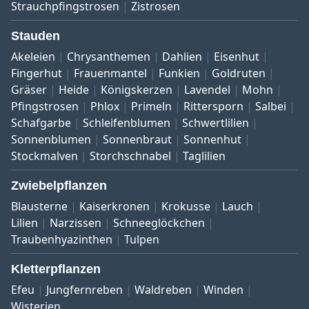
Strauchpfingstrosen
Zistrosen
Stauden
Akeleien
Chrysanthemen
Dahlien
Eisenhut
Fingerhut
Frauenmantel
Funkien
Goldruten
Gräser
Heide
Königskerzen
Lavendel
Mohn
Pfingstrosen
Phlox
Primeln
Rittersporn
Salbei
Schafgarbe
Schleifenblumen
Schwertlilien
Sonnenblumen
Sonnenbraut
Sonnenhut
Stockmalven
Storchschnabel
Taglilien
Zwiebelpflanzen
Blausterne
Kaiserkronen
Krokusse
Lauch
Lilien
Narzissen
Schneeglöckchen
Traubenhyazinthen
Tulpen
Kletterpflanzen
Efeu
Jungfernreben
Waldreben
Winden
Wisterien