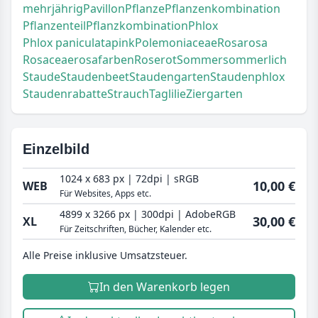
mehrjährig
Pavillon
Pflanze
Pflanzenkombination
Pflanzenteil
Pflanzkombination
Phlox
Phlox paniculata
pink
Polemoniaceae
Rosa
rosa
Rosaceae
rosafarben
Rose
rot
Sommer
sommerlich
Staude
Staudenbeet
Staudengarten
Staudenphlox
Staudenrabatte
Strauch
Taglilie
Ziergarten
Einzelbild
1024 x 683 px | 72dpi | sRGB
10,00 €
WEB
Für Websites, Apps etc.
4899 x 3266 px | 300dpi | AdobeRGB
30,00 €
XL
Für Zeitschriften, Bücher, Kalender etc.
Alle Preise inklusive Umsatzsteuer.
In den Warenkorb legen