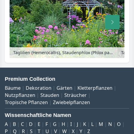
Taglilien (Hemerocallis), Staudenphlox (Phlox paniculata), Sonnenauge (Heliopsis helianthoides) und Sonnenhut (Echinacea purpurea)
Premium Collection
Bäume
Dekoration
Gärten
Kletterpflanzen
Nutzpflanzen
Stauden
Sträucher
Tropische Pflanzen
Zwiebelpflanzen
Wissenschaftliche Namen
A
B
C
D
E
F
G
H
I
J
K
L
M
N
O
P
Q
R
S
T
U
V
W
X
Y
Z