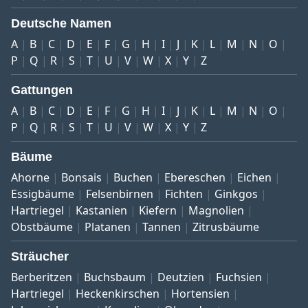
Deutsche Namen
A
B
C
D
E
F
G
H
I
J
K
L
M
N
O
P
Q
R
S
T
U
V
W
X
Y
Z
Gattungen
A
B
C
D
E
F
G
H
I
J
K
L
M
N
O
P
Q
R
S
T
U
V
W
X
Y
Z
Bäume
Ahorne
Bonsais
Buchen
Ebereschen
Eichen
Essigbäume
Felsenbirnen
Fichten
Ginkgos
Hartriegel
Kastanien
Kiefern
Magnolien
Obstbäume
Platanen
Tannen
Zitrusbäume
Sträucher
Berberitzen
Buchsbaum
Deutzien
Fuchsien
Hartriegel
Heckenkirschen
Hortensien