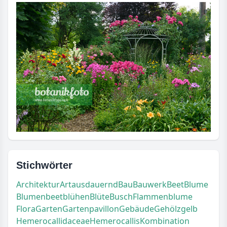
Stichwörter
Architektur
Art
ausdauernd
Bau
Bauwerk
Beet
Blume
Blumenbeet
blühen
Blüte
Busch
Flammenblume
Flora
Garten
Gartenpavillon
Gebäude
Gehölz
gelb
Hemerocallidaceae
Hemerocallis
Kombination