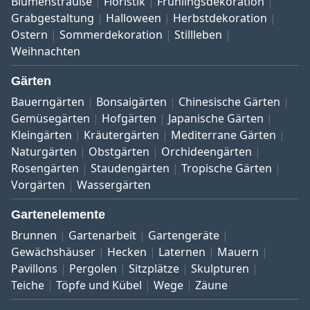
Blumensträuße
Floristik
Frühlingsdekoration
Grabgestaltung
Halloween
Herbstdekoration
Ostern
Sommerdekoration
Stillleben
Weihnachten
Gärten
Bauerngärten
Bonsaigärten
Chinesische Gärten
Gemüsegärten
Hofgärten
Japanische Gärten
Kleingärten
Kräutergärten
Mediterrane Gärten
Naturgärten
Obstgärten
Orchideengärten
Rosengärten
Staudengärten
Tropische Gärten
Vorgärten
Wassergärten
Gartenelemente
Brunnen
Gartenarbeit
Gartengeräte
Gewächshäuser
Hecken
Laternen
Mauern
Pavillons
Pergolen
Sitzplätze
Skulpturen
Teiche
Töpfe und Kübel
Wege
Zäune