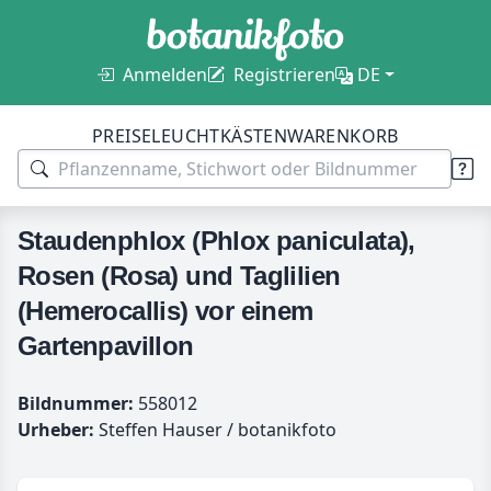
Anmelden
Registrieren
DE
PREISE
LEUCHTKÄSTEN
WARENKORB
Staudenphlox (Phlox paniculata),
Rosen (Rosa) und Taglilien
(Hemerocallis) vor einem
Gartenpavillon
Bildnummer:
558012
Urheber:
Steffen Hauser / botanikfoto