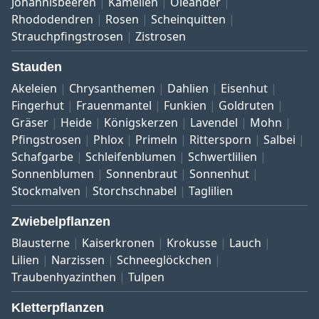
Johannisbeeren
Kamelien
Oleander
Rhododendren
Rosen
Scheinquitten
Strauchpfingstrosen
Zistrosen
Stauden
Akeleien
Chrysanthemen
Dahlien
Eisenhut
Fingerhut
Frauenmantel
Funkien
Goldruten
Gräser
Heide
Königskerzen
Lavendel
Mohn
Pfingstrosen
Phlox
Primeln
Rittersporn
Salbei
Schafgarbe
Schleifenblumen
Schwertlilien
Sonnenblumen
Sonnenbraut
Sonnenhut
Stockmalven
Storchschnabel
Taglilien
Zwiebelpflanzen
Blausterne
Kaiserkronen
Krokusse
Lauch
Lilien
Narzissen
Schneeglöckchen
Traubenhyazinthen
Tulpen
Kletterpflanzen