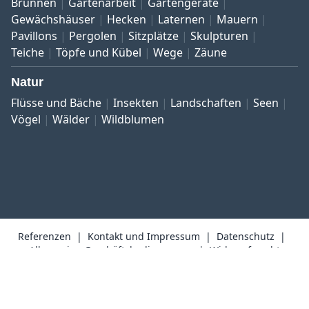
Brunnen
Gartenarbeit
Gartengeräte
Gewächshäuser
Hecken
Laternen
Mauern
Pavillons
Pergolen
Sitzplätze
Skulpturen
Teiche
Töpfe und Kübel
Wege
Zäune
Natur
Flüsse und Bäche
Insekten
Landschaften
Seen
Vögel
Wälder
Wildblumen
Referenzen
Kontakt und Impressum
Datenschutz
Allgemeine Geschäftsbedingungen
Widerrufsrecht
Copyright © 1999–2026 Bildarchiv botanikfoto