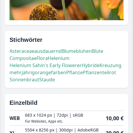
Stichwörter
Asteraceae
ausdauernd
Blume
blühen
Blüte
Compositae
Flora
Helenium
Helenium Sahin's Early Flowerer
Hybride
Kreuzung
mehrjährig
orangefarben
Pflanze
Pflanzenteil
rot
Sonnenbraut
Staude
Einzelbild
683 x 1024 px | 72dpi | sRGB
10,00 €
WEB
Für Websites, Apps etc.
5504 x 8256 px | 300dpi | AdobeRGB
30,00 €
XL