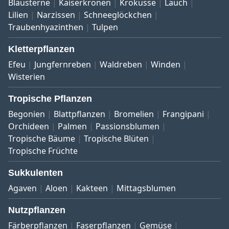
Blausterne
Kaiserkronen
Krokusse
Lauch
Lilien
Narzissen
Schneeglöckchen
Traubenhyazinthen
Tulpen
Kletterpflanzen
Efeu
Jungfernreben
Waldreben
Winden
Wisterien
Tropische Pflanzen
Begonien
Blattpflanzen
Bromelien
Frangipani
Orchideen
Palmen
Passionsblumen
Tropische Bäume
Tropische Blüten
Tropische Früchte
Sukkulenten
Agaven
Aloen
Kakteen
Mittagsblumen
Nutzpflanzen
Färberpflanzen
Faserpflanzen
Gemüse