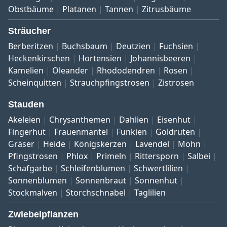
Obstbäume
Platanen
Tannen
Zitrusbäume
Sträucher
Berberitzen
Buchsbaum
Deutzien
Fuchsien
Heckenkirschen
Hortensien
Johannisbeeren
Kamelien
Oleander
Rhododendren
Rosen
Scheinquitten
Strauchpfingstrosen
Zistrosen
Stauden
Akeleien
Chrysanthemen
Dahlien
Eisenhut
Fingerhut
Frauenmantel
Funkien
Goldruten
Gräser
Heide
Königskerzen
Lavendel
Mohn
Pfingstrosen
Phlox
Primeln
Rittersporn
Salbei
Schafgarbe
Schleifenblumen
Schwertlilien
Sonnenblumen
Sonnenbraut
Sonnenhut
Stockmalven
Storchschnabel
Taglilien
Zwiebelpflanzen