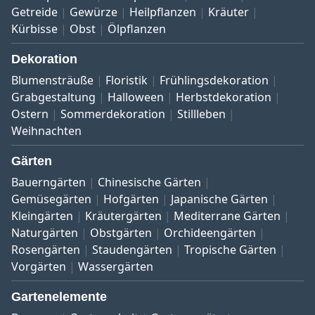
Getreide
Gewürze
Heilpflanzen
Kräuter
Kürbisse
Obst
Ölpflanzen
Dekoration
Blumensträuße
Floristik
Frühlingsdekoration
Grabgestaltung
Halloween
Herbstdekoration
Ostern
Sommerdekoration
Stillleben
Weihnachten
Gärten
Bauerngärten
Chinesische Gärten
Gemüsegärten
Hofgärten
Japanische Gärten
Kleingärten
Kräutergärten
Mediterrane Gärten
Naturgärten
Obstgärten
Orchideengärten
Rosengärten
Staudengärten
Tropische Gärten
Vorgärten
Wassergärten
Gartenelemente