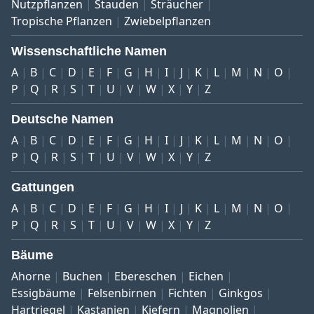
Nutzpflanzen
Stauden
Sträucher
Tropische Pflanzen
Zwiebelpflanzen
Wissenschaftliche Namen
A
B
C
D
E
F
G
H
I
J
K
L
M
N
O
P
Q
R
S
T
U
V
W
X
Y
Z
Deutsche Namen
A
B
C
D
E
F
G
H
I
J
K
L
M
N
O
P
Q
R
S
T
U
V
W
X
Y
Z
Gattungen
A
B
C
D
E
F
G
H
I
J
K
L
M
N
O
P
Q
R
S
T
U
V
W
X
Y
Z
Bäume
Ahorne
Buchen
Ebereschen
Eichen
Essigbäume
Felsenbirnen
Fichten
Ginkgos
Hartriegel
Kastanien
Kiefern
Magnolien