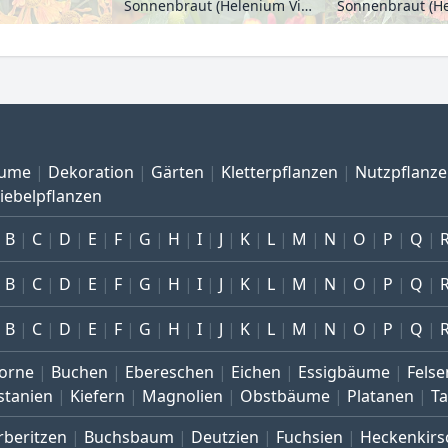
Sonnenbraut (Helenium Vicky)
ume
Dekoration
Gärten
Kletterpflanzen
Nutzpflanz
iebelpflanzen
B
C
D
E
F
G
H
I
J
K
L
M
N
O
P
Q
B
C
D
E
F
G
H
I
J
K
L
M
N
O
P
Q
B
C
D
E
F
G
H
I
J
K
L
M
N
O
P
Q
orne
Buchen
Ebereschen
Eichen
Essigbäume
Felse
stanien
Kiefern
Magnolien
Obstbäume
Platanen
T
rberitzen
Buchsbaum
Deutzien
Fuchsien
Heckenkirs