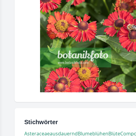
Stichwörter
Asteraceae
ausdauernd
Blume
blühen
Blüte
Compo