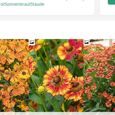
rot
Sonnenbraut
Staude