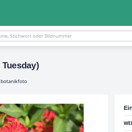
 Tuesday)
 botanikfoto
Ein
WE