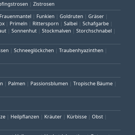
pfingstrosen
Zistrosen
Frauenmantel
Funkien
Goldruten
Gräser
ox
Primeln
Rittersporn
Salbei
Schafgarbe
aut
Sonnenhut
Stockmalven
Storchschnabel
ssen
Schneeglöckchen
Traubenhyazinthen
en
Palmen
Passionsblumen
Tropische Bäume
ze
Heilpflanzen
Kräuter
Kürbisse
Obst