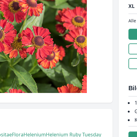
XL
Alle
Bi
1
G
K
sitae
Flora
Helenium
Helenium Ruby Tuesday