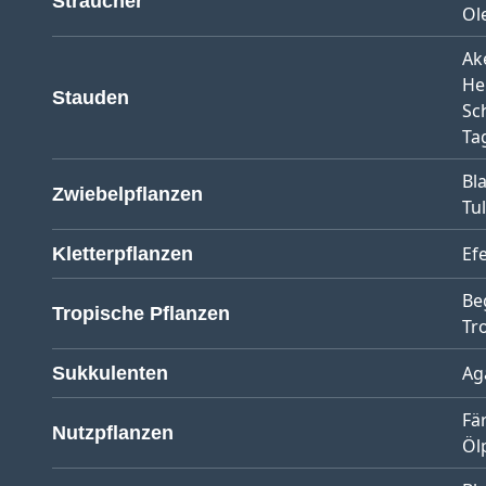
Sträucher
Ol
Ak
He
Stauden
Sc
Tag
Bl
Zwiebelpflanzen
Tu
Ef
Kletterpflanzen
Be
Tropische Pflanzen
Tr
Ag
Sukkulenten
Fä
Nutzpflanzen
Öl