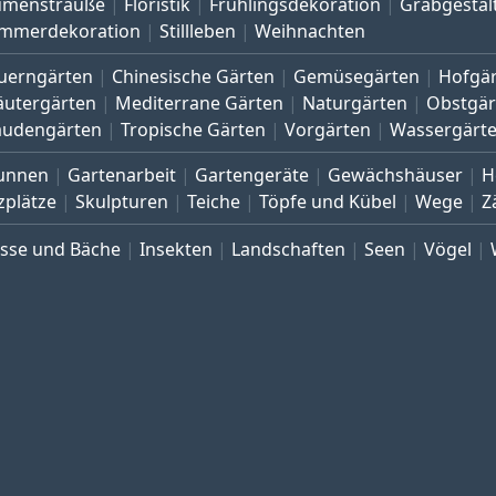
umensträuße
Floristik
Frühlingsdekoration
Grabgestal
mmerdekoration
Stillleben
Weihnachten
uerngärten
Chinesische Gärten
Gemüsegärten
Hofgä
äutergärten
Mediterrane Gärten
Naturgärten
Obstgär
audengärten
Tropische Gärten
Vorgärten
Wassergärt
unnen
Gartenarbeit
Gartengeräte
Gewächshäuser
H
zplätze
Skulpturen
Teiche
Töpfe und Kübel
Wege
Z
üsse und Bäche
Insekten
Landschaften
Seen
Vögel