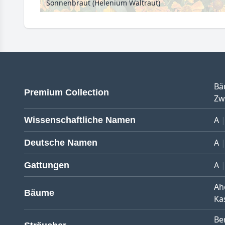
Sonnenbraut (Helenium Waltraut)
Bä
Premium Collection
Zw
A
Wissenschaftliche Namen
A
Deutsche Namen
A
Gattungen
Ah
Bäume
Ka
Be