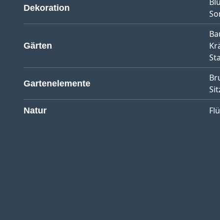
Bl
Dekoration
So
Ba
Kr
Gärten
St
Br
Gartenelemente
Sit
Fl
Natur