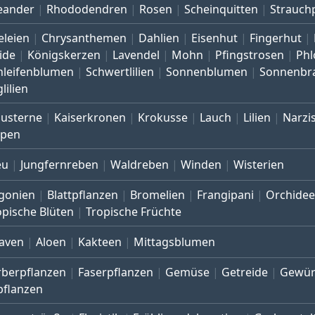
eander
Rhododendren
Rosen
Scheinquitten
Strauch
eleien
Chrysanthemen
Dahlien
Eisenhut
Fingerhut
ide
Königskerzen
Lavendel
Mohn
Pfingstrosen
Phl
hleifenblumen
Schwertlilien
Sonnenblumen
Sonnenbr
lilien
austerne
Kaiserkronen
Krokusse
Lauch
Lilien
Narzi
lpen
eu
Jungfernreben
Waldreben
Winden
Wisterien
gonien
Blattpflanzen
Bromelien
Frangipani
Orchide
opische Blüten
Tropische Früchte
aven
Aloen
Kakteen
Mittagsblumen
rberpflanzen
Faserpflanzen
Gemüse
Getreide
Gewür
pflanzen