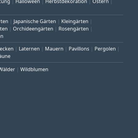
tung
Halloween
Herbstdekoration
Ostern
rten
Japanische Gärten
Kleingärten
ten
Orchideengärten
Rosengärten
en
ecken
Laternen
Mauern
Pavillons
Pergolen
äune
Wälder
Wildblumen