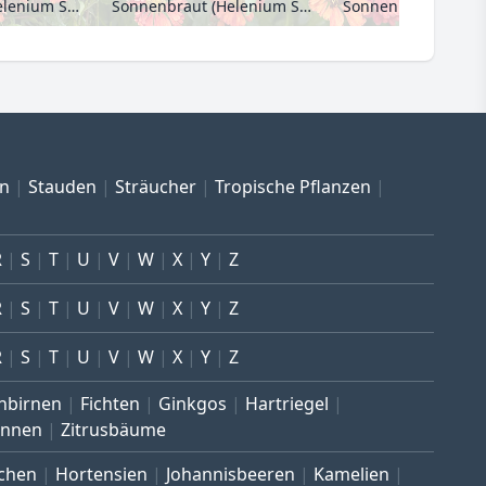
Sonnenbraut (Helenium Sophie zur Linden)
Sonnenbraut (Helenium Sophie zur Linden)
en
Stauden
Sträucher
Tropische Pflanzen
R
S
T
U
V
W
X
Y
Z
R
S
T
U
V
W
X
Y
Z
R
S
T
U
V
W
X
Y
Z
nbirnen
Fichten
Ginkgos
Hartriegel
annen
Zitrusbäume
chen
Hortensien
Johannisbeeren
Kamelien