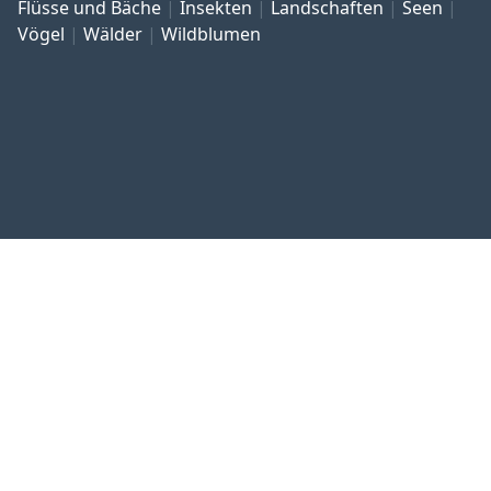
Flüsse und Bäche
Insekten
Landschaften
Seen
Vögel
Wälder
Wildblumen
Referenzen
Kontakt und Impressum
Datenschutz
Allgemeine Geschäftsbedingungen
Widerrufsrecht
Copyright © 1999–2026 Bildarchiv botanikfoto