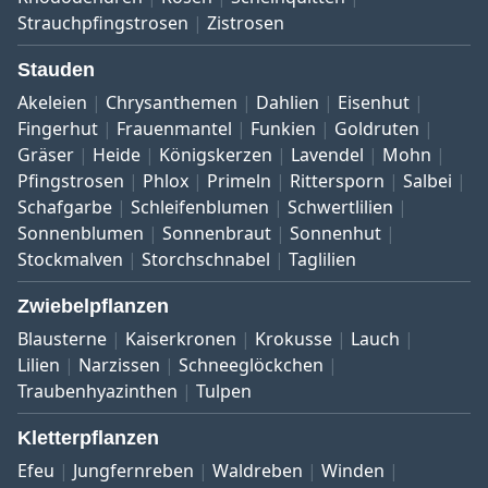
Strauchpfingstrosen
Zistrosen
Stauden
Akeleien
Chrysanthemen
Dahlien
Eisenhut
Fingerhut
Frauenmantel
Funkien
Goldruten
Gräser
Heide
Königskerzen
Lavendel
Mohn
Pfingstrosen
Phlox
Primeln
Rittersporn
Salbei
Schafgarbe
Schleifenblumen
Schwertlilien
Sonnenblumen
Sonnenbraut
Sonnenhut
Stockmalven
Storchschnabel
Taglilien
Zwiebelpflanzen
Blausterne
Kaiserkronen
Krokusse
Lauch
Lilien
Narzissen
Schneeglöckchen
Traubenhyazinthen
Tulpen
Kletterpflanzen
Efeu
Jungfernreben
Waldreben
Winden