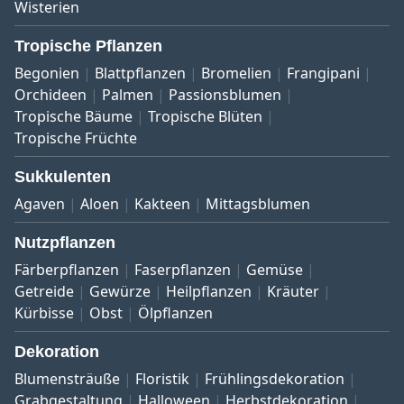
Wisterien
Tropische Pflanzen
Begonien
Blattpflanzen
Bromelien
Frangipani
Orchideen
Palmen
Passionsblumen
Tropische Bäume
Tropische Blüten
Tropische Früchte
Sukkulenten
Agaven
Aloen
Kakteen
Mittagsblumen
Nutzpflanzen
Färberpflanzen
Faserpflanzen
Gemüse
Getreide
Gewürze
Heilpflanzen
Kräuter
Kürbisse
Obst
Ölpflanzen
Dekoration
Blumensträuße
Floristik
Frühlingsdekoration
Grabgestaltung
Halloween
Herbstdekoration