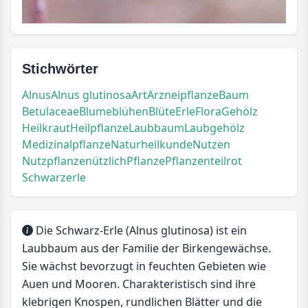
Stichwörter
Alnus
Alnus glutinosa
Art
Arzneipflanze
Baum
Betulaceae
Blume
blühen
Blüte
Erle
Flora
Gehölz
Heilkraut
Heilpflanze
Laubbaum
Laubgehölz
Medizinalpflanze
Naturheilkunde
Nutzen
Nutzpflanze
nützlich
Pflanze
Pflanzenteil
rot
Schwarzerle
Die Schwarz-Erle (Alnus glutinosa) ist ein
Laubbaum aus der Familie der Birkengewächse.
Sie wächst bevorzugt in feuchten Gebieten wie
Auen und Mooren. Charakteristisch sind ihre
klebrigen Knospen, rundlichen Blätter und die