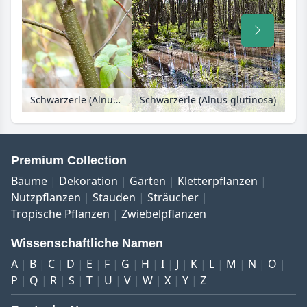
Schwarzerle (Alnus glutinosa)
Schwarzerle (Alnus glutinosa)
Premium Collection
Bäume
Dekoration
Gärten
Kletterpflanzen
Nutzpflanzen
Stauden
Sträucher
Tropische Pflanzen
Zwiebelpflanzen
Wissenschaftliche Namen
A
B
C
D
E
F
G
H
I
J
K
L
M
N
O
P
Q
R
S
T
U
V
W
X
Y
Z