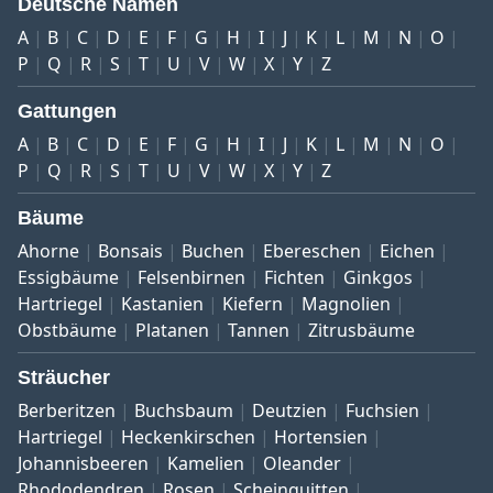
Deutsche Namen
A
B
C
D
E
F
G
H
I
J
K
L
M
N
O
P
Q
R
S
T
U
V
W
X
Y
Z
Gattungen
A
B
C
D
E
F
G
H
I
J
K
L
M
N
O
P
Q
R
S
T
U
V
W
X
Y
Z
Bäume
Ahorne
Bonsais
Buchen
Ebereschen
Eichen
Essigbäume
Felsenbirnen
Fichten
Ginkgos
Hartriegel
Kastanien
Kiefern
Magnolien
Obstbäume
Platanen
Tannen
Zitrusbäume
Sträucher
Berberitzen
Buchsbaum
Deutzien
Fuchsien
Hartriegel
Heckenkirschen
Hortensien
Johannisbeeren
Kamelien
Oleander
Rhododendren
Rosen
Scheinquitten