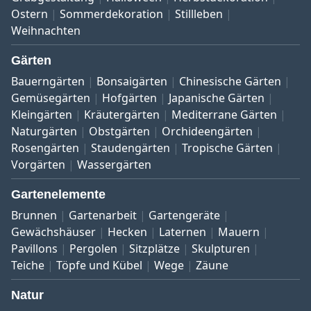
Ostern
Sommerdekoration
Stillleben
Weihnachten
Gärten
Bauerngärten
Bonsaigärten
Chinesische Gärten
Gemüsegärten
Hofgärten
Japanische Gärten
Kleingärten
Kräutergärten
Mediterrane Gärten
Naturgärten
Obstgärten
Orchideengärten
Rosengärten
Staudengärten
Tropische Gärten
Vorgärten
Wassergärten
Gartenelemente
Brunnen
Gartenarbeit
Gartengeräte
Gewächshäuser
Hecken
Laternen
Mauern
Pavillons
Pergolen
Sitzplätze
Skulpturen
Teiche
Töpfe und Kübel
Wege
Zäune
Natur