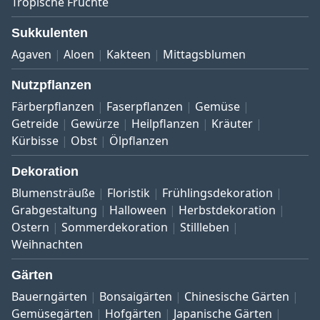
Tropische Früchte
Sukkulenten
Agaven
Aloen
Kakteen
Mittagsblumen
Nutzpflanzen
Färberpflanzen
Faserpflanzen
Gemüse
Getreide
Gewürze
Heilpflanzen
Kräuter
Kürbisse
Obst
Ölpflanzen
Dekoration
Blumensträuße
Floristik
Frühlingsdekoration
Grabgestaltung
Halloween
Herbstdekoration
Ostern
Sommerdekoration
Stillleben
Weihnachten
Gärten
Bauerngärten
Bonsaigärten
Chinesische Gärten
Gemüsegärten
Hofgärten
Japanische Gärten