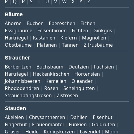
P
Q
R
S
T
U
V
W
X
Y
Z
Bäume
Ahorne
Buchen
Ebereschen
Eichen
Essigbäume
Felsenbirnen
Fichten
Ginkgos
Hartriegel
Kastanien
Kiefern
Magnolien
Obstbäume
Platanen
Tannen
Zitrusbäume
Sträucher
Berberitzen
Buchsbaum
Deutzien
Fuchsien
Hartriegel
Heckenkirschen
Hortensien
Johannisbeeren
Kamelien
Oleander
Rhododendren
Rosen
Scheinquitten
Strauchpfingstrosen
Zistrosen
Stauden
Akeleien
Chrysanthemen
Dahlien
Eisenhut
Fingerhut
Frauenmantel
Funkien
Goldruten
Gräser
Heide
Königskerzen
Lavendel
Mohn