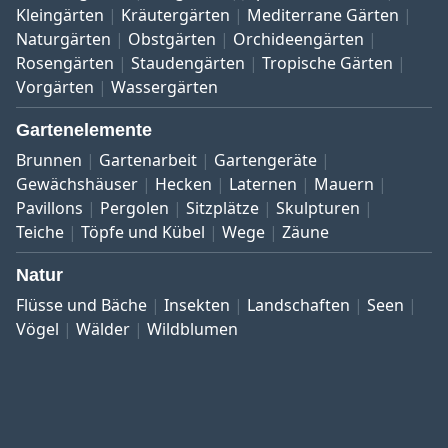
Kleingärten
Kräutergärten
Mediterrane Gärten
Naturgärten
Obstgärten
Orchideengärten
Rosengärten
Staudengärten
Tropische Gärten
Vorgärten
Wassergärten
Gartenelemente
Brunnen
Gartenarbeit
Gartengeräte
Gewächshäuser
Hecken
Laternen
Mauern
Pavillons
Pergolen
Sitzplätze
Skulpturen
Teiche
Töpfe und Kübel
Wege
Zäune
Natur
Flüsse und Bäche
Insekten
Landschaften
Seen
Vögel
Wälder
Wildblumen