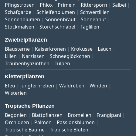
Pfingstrosen
Phlox
Primeln
Rittersporn
Salbei
Schafgarbe
Schleifenblumen
Schwertlilien
Sonnenblumen
Sonnenbraut
Sonnenhut
Stockmalven
Storchschnabel
Taglilien
Zwiebelpflanzen
Blausterne
Kaiserkronen
Krokusse
Lauch
Lilien
Narzissen
Schneeglöckchen
Traubenhyazinthen
Tulpen
Kletterpflanzen
Efeu
Jungfernreben
Waldreben
Winden
Wisterien
Tropische Pflanzen
Begonien
Blattpflanzen
Bromelien
Frangipani
Orchideen
Palmen
Passionsblumen
Tropische Bäume
Tropische Blüten