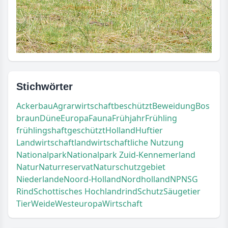
Stichwörter
Ackerbau
Agrarwirtschaft
beschützt
Beweidung
Bos
braun
Düne
Europa
Fauna
Frühjahr
Frühling
frühlingshaft
geschützt
Holland
Huftier
Landwirtschaft
landwirtschaftliche Nutzung
Nationalpark
Nationalpark Zuid-Kennemerland
Natur
Naturreservat
Naturschutzgebiet
Niederlande
Noord-Holland
Nordholland
NP
NSG
Rind
Schottisches Hochlandrind
Schutz
Säugetier
Tier
Weide
Westeuropa
Wirtschaft