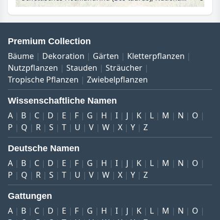
Premium Collection
Bäume
Dekoration
Gärten
Kletterpflanzen
Nutzpflanzen
Stauden
Sträucher
Tropische Pflanzen
Zwiebelpflanzen
Wissenschaftliche Namen
A
B
C
D
E
F
G
H
I
J
K
L
M
N
O
P
Q
R
S
T
U
V
W
X
Y
Z
Deutsche Namen
A
B
C
D
E
F
G
H
I
J
K
L
M
N
O
P
Q
R
S
T
U
V
W
X
Y
Z
Gattungen
A
B
C
D
E
F
G
H
I
J
K
L
M
N
O