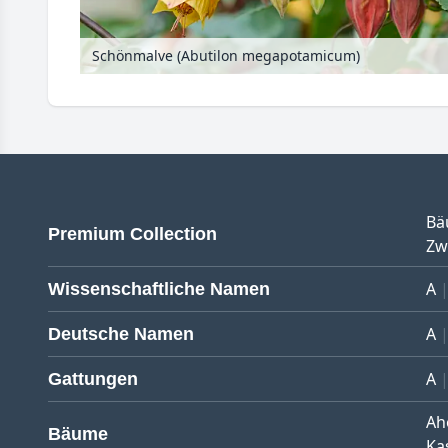
Schönmalve (Abutilon megapotamicum)
Bä
Premium Collection
Zw
A
Wissenschaftliche Namen
A
Deutsche Namen
A
Gattungen
Ah
Bäume
Ka