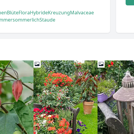
hen
Blüte
Flora
Hybride
Kreuzung
Malvaceae
mmer
sommerlich
Staude