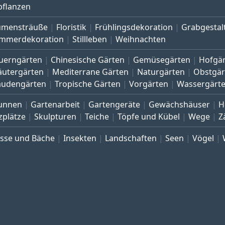
pflanzen
umensträuße
Floristik
Frühlingsdekoration
Grabgestal
mmerdekoration
Stillleben
Weihnachten
uerngärten
Chinesische Gärten
Gemüsegärten
Hofgä
äutergärten
Mediterrane Gärten
Naturgärten
Obstgär
audengärten
Tropische Gärten
Vorgärten
Wassergärt
unnen
Gartenarbeit
Gartengeräte
Gewächshäuser
H
zplätze
Skulpturen
Teiche
Töpfe und Kübel
Wege
Z
üsse und Bäche
Insekten
Landschaften
Seen
Vögel