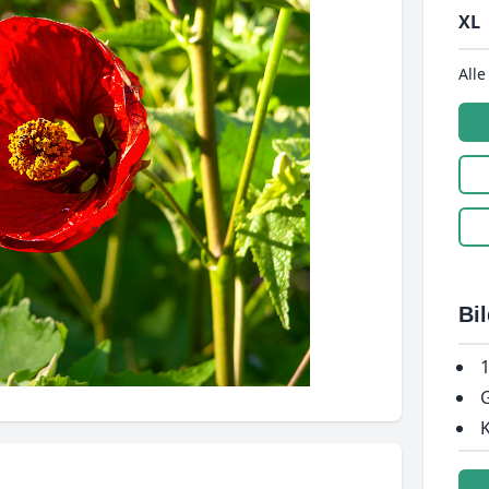
XL
Alle
Bi
1
G
K