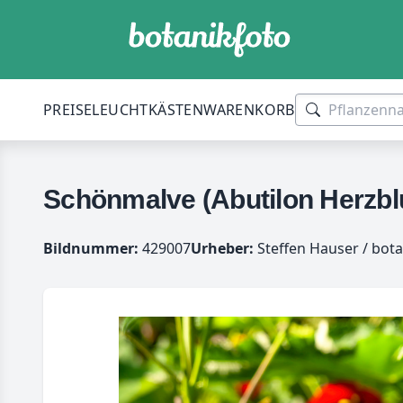
PREISE
LEUCHTKÄSTEN
WARENKORB
Schönmalve (Abutilon Herzbl
Bildnummer:
429007
Urheber:
Steffen Hauser / bota