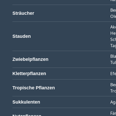
Be
Sträucher
Ol
Ak
He
Stauden
Sc
Tag
Bl
Zwiebelpflanzen
Tu
Ef
Kletterpflanzen
Be
Tropische Pflanzen
Tr
Ag
Sukkulenten
Fä