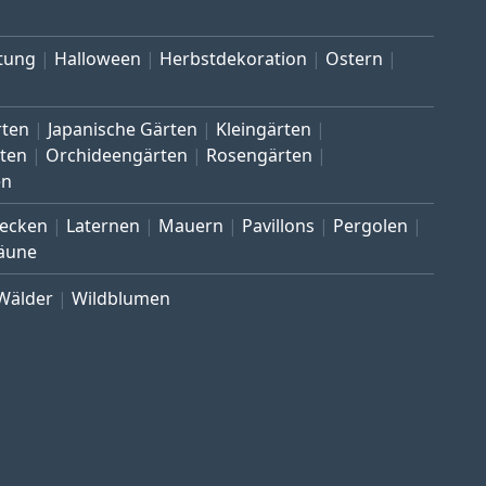
tung
Halloween
Herbstdekoration
Ostern
rten
Japanische Gärten
Kleingärten
ten
Orchideengärten
Rosengärten
en
ecken
Laternen
Mauern
Pavillons
Pergolen
äune
Wälder
Wildblumen