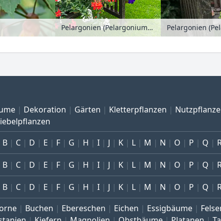
Pelargonien (Pelargonium), Jasminblütiger Nachtschatten (Solanum jasminoides), Begonien (Begonia), Lavendel (Lavandula) und Schönmalven (Abutilon)
ume
Dekoration
Gärten
Kletterpflanzen
Nutzpflanz
iebelpflanzen
B
C
D
E
F
G
H
I
J
K
L
M
N
O
P
Q
B
C
D
E
F
G
H
I
J
K
L
M
N
O
P
Q
B
C
D
E
F
G
H
I
J
K
L
M
N
O
P
Q
orne
Buchen
Ebereschen
Eichen
Essigbäume
Felse
stanien
Kiefern
Magnolien
Obstbäume
Platanen
T