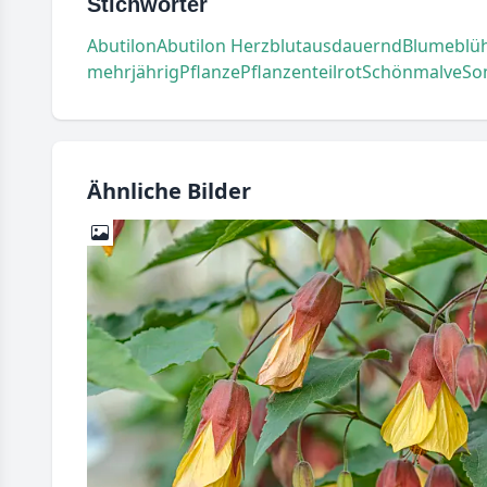
Stichwörter
Abutilon
Abutilon Herzblut
ausdauernd
Blume
blü
mehrjährig
Pflanze
Pflanzenteil
rot
Schönmalve
So
Ähnliche Bilder