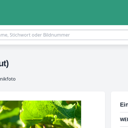
ut)
nikfoto
Ein
WE