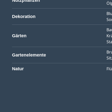
Nutzpflanzen
Öl
Bl
Dekoration
So
Ba
Kr
Gärten
St
Br
Gartenelemente
Sit
Fl
Natur