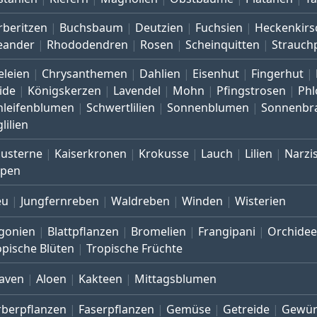
rberitzen
Buchsbaum
Deutzien
Fuchsien
Heckenkirs
eander
Rhododendren
Rosen
Scheinquitten
Strauch
eleien
Chrysanthemen
Dahlien
Eisenhut
Fingerhut
ide
Königskerzen
Lavendel
Mohn
Pfingstrosen
Phl
hleifenblumen
Schwertlilien
Sonnenblumen
Sonnenbr
lilien
austerne
Kaiserkronen
Krokusse
Lauch
Lilien
Narzi
lpen
eu
Jungfernreben
Waldreben
Winden
Wisterien
gonien
Blattpflanzen
Bromelien
Frangipani
Orchide
opische Blüten
Tropische Früchte
aven
Aloen
Kakteen
Mittagsblumen
rberpflanzen
Faserpflanzen
Gemüse
Getreide
Gewür