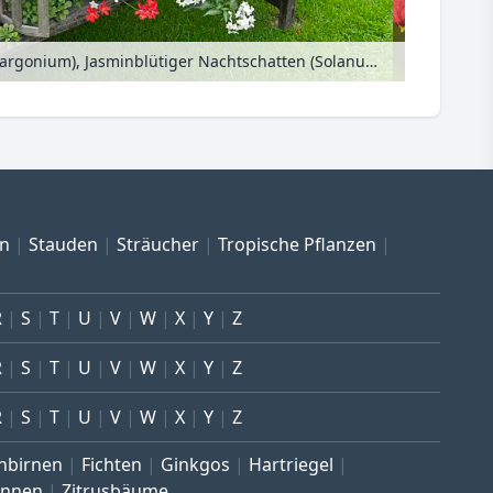
Pelargonien (Pelargonium), Jasminblütiger Nachtschatten (Solanum jasminoides), Begonien (Begonia), Lavendel (Lavandula) und Schönmalven (Abutilon)
en
Stauden
Sträucher
Tropische Pflanzen
R
S
T
U
V
W
X
Y
Z
R
S
T
U
V
W
X
Y
Z
R
S
T
U
V
W
X
Y
Z
nbirnen
Fichten
Ginkgos
Hartriegel
annen
Zitrusbäume