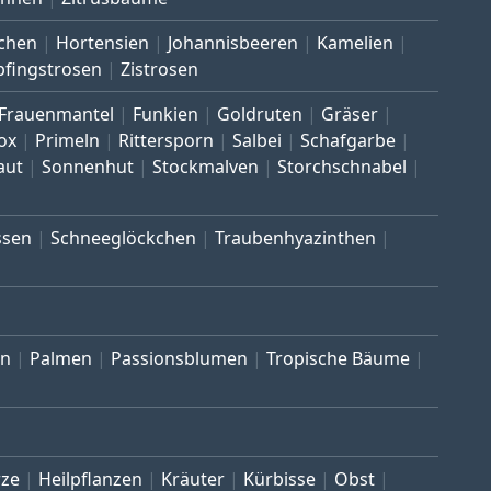
chen
Hortensien
Johannisbeeren
Kamelien
pfingstrosen
Zistrosen
Frauenmantel
Funkien
Goldruten
Gräser
ox
Primeln
Rittersporn
Salbei
Schafgarbe
aut
Sonnenhut
Stockmalven
Storchschnabel
ssen
Schneeglöckchen
Traubenhyazinthen
en
Palmen
Passionsblumen
Tropische Bäume
ze
Heilpflanzen
Kräuter
Kürbisse
Obst