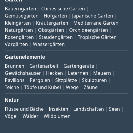
Bauerngärten
Chinesische Gärten
Gemüsegärten
Hofgärten
Japanische Gärten
Kleingärten
Kräutergärten
Mediterrane Gärten
Naturgärten
Obstgärten
Orchideengärten
Rosengärten
Staudengärten
Tropische Gärten
Vorgärten
Wassergärten
Gartenelemente
Brunnen
Gartenarbeit
Gartengeräte
Gewächshäuser
Hecken
Laternen
Mauern
Pavillons
Pergolen
Sitzplätze
Skulpturen
Teiche
Töpfe und Kübel
Wege
Zäune
Natur
Flüsse und Bäche
Insekten
Landschaften
Seen
Vögel
Wälder
Wildblumen