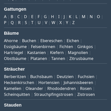
Gattungen
A
B
C
D
E
F
G
H
I
J
K
L
M
N
O
P
Q
R
S
T
U
V
W
X
Y
Z
Bäume
Ahorne
Buchen
Ebereschen
Eichen
Essigbäume
Felsenbirnen
Fichten
Ginkgos
Hartriegel
Kastanien
Kiefern
Magnolien
Obstbäume
Platanen
Tannen
Zitrusbäume
Sträucher
Berberitzen
Buchsbaum
Deutzien
Fuchsien
Heckenkirschen
Hortensien
Johannisbeeren
Kamelien
Oleander
Rhododendren
Rosen
Scheinquitten
Strauchpfingstrosen
Zistrosen
Stauden