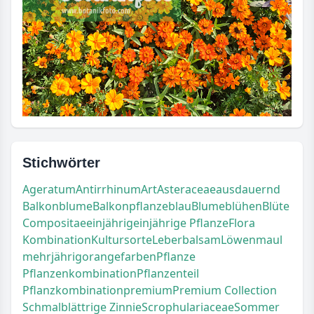
Stichwörter
Ageratum
Antirrhinum
Art
Asteraceae
ausdauernd
Balkonblume
Balkonpflanze
blau
Blume
blühen
Blüte
Compositae
einjährig
einjährige Pflanze
Flora
Kombination
Kultursorte
Leberbalsam
Löwenmaul
mehrjährig
orangefarben
Pflanze
Pflanzenkombination
Pflanzenteil
Pflanzkombination
premium
Premium Collection
Schmalblättrige Zinnie
Scrophulariaceae
Sommer