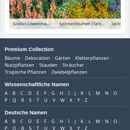
Großes Löwenmaul (Antirrhinum majus), Leberbalsam (Ageratum houstonianum) und Zinnie (Zinnia)
Spinnenblumen (Tarenaya syn. Cleome), Zinnien (Zinnia), Leberbalsam (Ageratum) und Studentenblumen (Tagetes)
Premium Collection
Bäume
Dekoration
Gärten
Kletterpflanzen
Nutzpflanzen
Stauden
Sträucher
Tropische Pflanzen
Zwiebelpflanzen
Wissenschaftliche Namen
A
B
C
D
E
F
G
H
I
J
K
L
M
N
O
P
Q
R
S
T
U
V
W
X
Y
Z
Deutsche Namen
A
B
C
D
E
F
G
H
I
J
K
L
M
N
O
P
Q
R
S
T
U
V
W
X
Y
Z