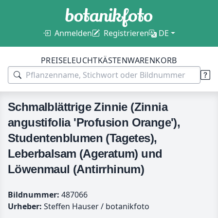
Anmelden
Registrieren
DE
PREISE
LEUCHTKÄSTEN
WARENKORB
Schmalblättrige Zinnie (Zinnia
angustifolia 'Profusion Orange'),
Studentenblumen (Tagetes),
Leberbalsam (Ageratum) und
Löwenmaul (Antirrhinum)
Bildnummer:
487066
Urheber:
Steffen Hauser / botanikfoto