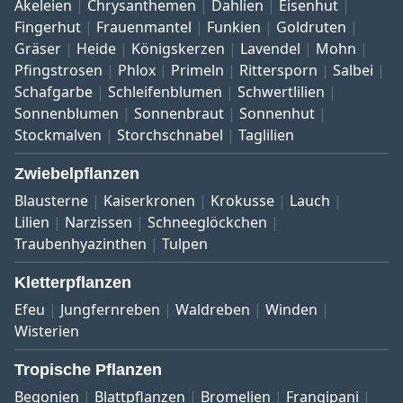
Akeleien
Chrysanthemen
Dahlien
Eisenhut
Fingerhut
Frauenmantel
Funkien
Goldruten
Gräser
Heide
Königskerzen
Lavendel
Mohn
Pfingstrosen
Phlox
Primeln
Rittersporn
Salbei
Schafgarbe
Schleifenblumen
Schwertlilien
Sonnenblumen
Sonnenbraut
Sonnenhut
Stockmalven
Storchschnabel
Taglilien
Zwiebelpflanzen
Blausterne
Kaiserkronen
Krokusse
Lauch
Lilien
Narzissen
Schneeglöckchen
Traubenhyazinthen
Tulpen
Kletterpflanzen
Efeu
Jungfernreben
Waldreben
Winden
Wisterien
Tropische Pflanzen
Begonien
Blattpflanzen
Bromelien
Frangipani