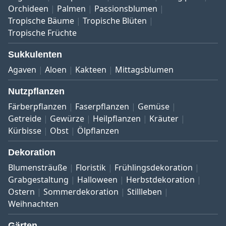
Orchideen
Palmen
Passionsblumen
Tropische Bäume
Tropische Blüten
Tropische Früchte
Sukkulenten
Agaven
Aloen
Kakteen
Mittagsblumen
Nutzpflanzen
Färberpflanzen
Faserpflanzen
Gemüse
Getreide
Gewürze
Heilpflanzen
Kräuter
Kürbisse
Obst
Ölpflanzen
Dekoration
Blumensträuße
Floristik
Frühlingsdekoration
Grabgestaltung
Halloween
Herbstdekoration
Ostern
Sommerdekoration
Stillleben
Weihnachten
Gärten