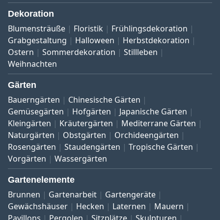
Dekoration
Blumensträuße
Floristik
Frühlingsdekoration
Grabgestaltung
Halloween
Herbstdekoration
Ostern
Sommerdekoration
Stillleben
Weihnachten
Gärten
Bauerngärten
Chinesische Gärten
Gemüsegärten
Hofgärten
Japanische Gärten
Kleingärten
Kräutergärten
Mediterrane Gärten
Naturgärten
Obstgärten
Orchideengärten
Rosengärten
Staudengärten
Tropische Gärten
Vorgärten
Wassergärten
Gartenelemente
Brunnen
Gartenarbeit
Gartengeräte
Gewächshäuser
Hecken
Laternen
Mauern
Pavillons
Pergolen
Sitzplätze
Skulpturen