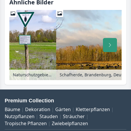
Ähnliche Bilder
Naturschutzgebiet im Spandauer Forst, Berlin, Deutschland
Schafherde, Brandenburg, Deutsch
Premium Collection
Bäume
Dekoration
Gärten
Kletterpflanzen
Nutzpflanzen
Stauden
Sträucher
Tropische Pflanzen
Zwiebelpflanzen