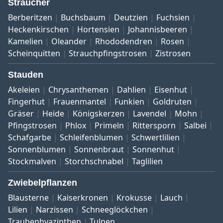
Sträucher
Berberitzen
Buchsbaum
Deutzien
Fuchsien
Heckenkirschen
Hortensien
Johannisbeeren
Kamelien
Oleander
Rhododendren
Rosen
Scheinquitten
Strauchpfingstrosen
Zistrosen
Stauden
Akeleien
Chrysanthemen
Dahlien
Eisenhut
Fingerhut
Frauenmantel
Funkien
Goldruten
Gräser
Heide
Königskerzen
Lavendel
Mohn
Pfingstrosen
Phlox
Primeln
Rittersporn
Salbei
Schafgarbe
Schleifenblumen
Schwertlilien
Sonnenblumen
Sonnenbraut
Sonnenhut
Stockmalven
Storchschnabel
Taglilien
Zwiebelpflanzen
Blausterne
Kaiserkronen
Krokusse
Lauch
Lilien
Narzissen
Schneeglöckchen
Traubenhyazinthen
Tulpen