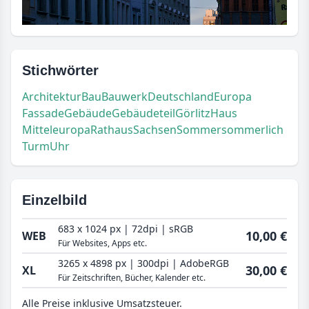
Stichwörter
Architektur
Bau
Bauwerk
Deutschland
Europa
Fassade
Gebäude
Gebäudeteil
Görlitz
Haus
Mitteleuropa
Rathaus
Sachsen
Sommer
sommerlich
Turm
Uhr
Einzelbild
683 x 1024 px | 72dpi | sRGB
10,00 €
WEB
Für Websites, Apps etc.
3265 x 4898 px | 300dpi | AdobeRGB
30,00 €
XL
Für Zeitschriften, Bücher, Kalender etc.
Alle Preise inklusive Umsatzsteuer.