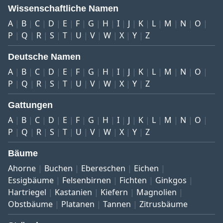
Wissenschaftliche Namen
A
B
C
D
E
F
G
H
I
J
K
L
M
N
O
P
Q
R
S
T
U
V
W
X
Y
Z
Deutsche Namen
A
B
C
D
E
F
G
H
I
J
K
L
M
N
O
P
Q
R
S
T
U
V
W
X
Y
Z
Gattungen
A
B
C
D
E
F
G
H
I
J
K
L
M
N
O
P
Q
R
S
T
U
V
W
X
Y
Z
Bäume
Ahorne
Buchen
Ebereschen
Eichen
Essigbäume
Felsenbirnen
Fichten
Ginkgos
Hartriegel
Kastanien
Kiefern
Magnolien
Obstbäume
Platanen
Tannen
Zitrusbäume