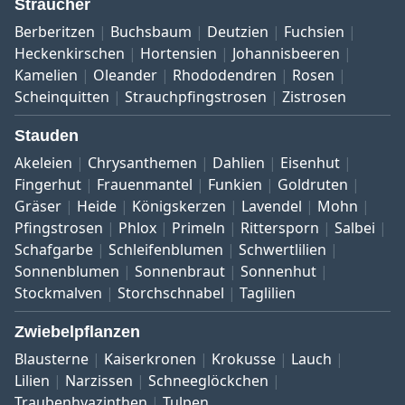
Sträucher
Berberitzen
Buchsbaum
Deutzien
Fuchsien
Heckenkirschen
Hortensien
Johannisbeeren
Kamelien
Oleander
Rhododendren
Rosen
Scheinquitten
Strauchpfingstrosen
Zistrosen
Stauden
Akeleien
Chrysanthemen
Dahlien
Eisenhut
Fingerhut
Frauenmantel
Funkien
Goldruten
Gräser
Heide
Königskerzen
Lavendel
Mohn
Pfingstrosen
Phlox
Primeln
Rittersporn
Salbei
Schafgarbe
Schleifenblumen
Schwertlilien
Sonnenblumen
Sonnenbraut
Sonnenhut
Stockmalven
Storchschnabel
Taglilien
Zwiebelpflanzen
Blausterne
Kaiserkronen
Krokusse
Lauch
Lilien
Narzissen
Schneeglöckchen
Traubenhyazinthen
Tulpen