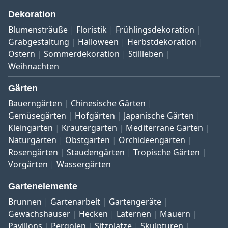
Dekoration
Blumensträuße
Floristik
Frühlingsdekoration
Grabgestaltung
Halloween
Herbstdekoration
Ostern
Sommerdekoration
Stillleben
Weihnachten
Gärten
Bauerngärten
Chinesische Gärten
Gemüsegärten
Hofgärten
Japanische Gärten
Kleingärten
Kräutergärten
Mediterrane Gärten
Naturgärten
Obstgärten
Orchideengärten
Rosengärten
Staudengärten
Tropische Gärten
Vorgärten
Wassergärten
Gartenelemente
Brunnen
Gartenarbeit
Gartengeräte
Gewächshäuser
Hecken
Laternen
Mauern
Pavillons
Pergolen
Sitzplätze
Skulpturen