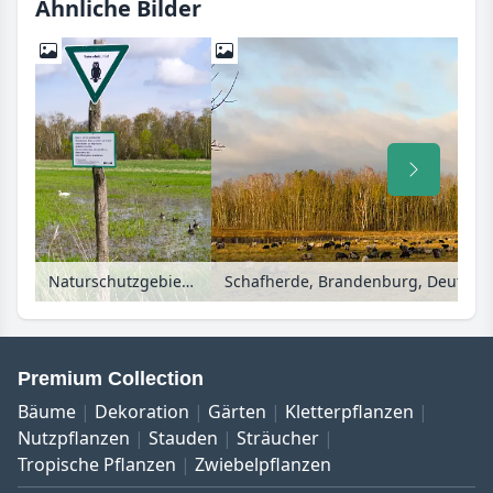
Ähnliche Bilder
Naturschutzgebiet im Spandauer Forst, Berlin, Deutschland
Schafherde, Brandenburg, Deutsch
Premium Collection
Bäume
Dekoration
Gärten
Kletterpflanzen
Nutzpflanzen
Stauden
Sträucher
Tropische Pflanzen
Zwiebelpflanzen