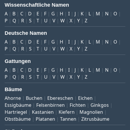
Wissenschaftliche Namen
A
B
C
D
E
F
G
H
I
J
K
L
M
N
O
P
Q
R
S
T
U
V
W
X
Y
Z
Deutsche Namen
A
B
C
D
E
F
G
H
I
J
K
L
M
N
O
P
Q
R
S
T
U
V
W
X
Y
Z
Gattungen
A
B
C
D
E
F
G
H
I
J
K
L
M
N
O
P
Q
R
S
T
U
V
W
X
Y
Z
Bäume
Ahorne
Buchen
Ebereschen
Eichen
Essigbäume
Felsenbirnen
Fichten
Ginkgos
Hartriegel
Kastanien
Kiefern
Magnolien
Obstbäume
Platanen
Tannen
Zitrusbäume