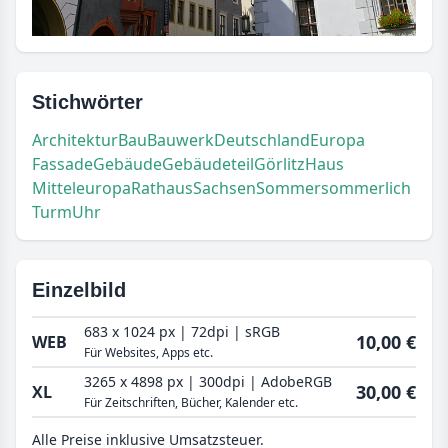
Stichwörter
Architektur
Bau
Bauwerk
Deutschland
Europa
Fassade
Gebäude
Gebäudeteil
Görlitz
Haus
Mitteleuropa
Rathaus
Sachsen
Sommer
sommerlich
Turm
Uhr
Einzelbild
683 x 1024 px | 72dpi | sRGB
10,00 €
WEB
Für Websites, Apps etc.
3265 x 4898 px | 300dpi | AdobeRGB
30,00 €
XL
Für Zeitschriften, Bücher, Kalender etc.
Alle Preise inklusive Umsatzsteuer.