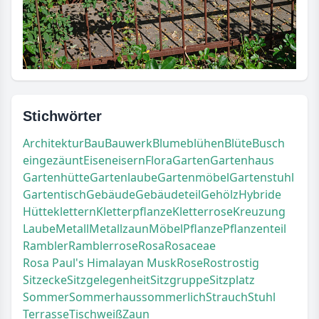
Stichwörter
Architektur
Bau
Bauwerk
Blume
blühen
Blüte
Busch
eingezäunt
Eisen
eisern
Flora
Garten
Gartenhaus
Gartenhütte
Gartenlaube
Gartenmöbel
Gartenstuhl
Gartentisch
Gebäude
Gebäudeteil
Gehölz
Hybride
Hütte
klettern
Kletterpflanze
Kletterrose
Kreuzung
Laube
Metall
Metallzaun
Möbel
Pflanze
Pflanzenteil
Rambler
Ramblerrose
Rosa
Rosaceae
Rosa Paul's Himalayan Musk
Rose
Rost
rostig
Sitzecke
Sitzgelegenheit
Sitzgruppe
Sitzplatz
Sommer
Sommerhaus
sommerlich
Strauch
Stuhl
Terrasse
Tisch
weiß
Zaun