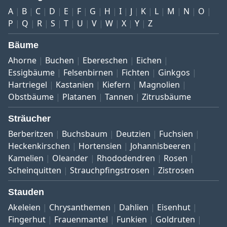
A
B
C
D
E
F
G
H
I
J
K
L
M
N
O
P
Q
R
S
T
U
V
W
X
Y
Z
Bäume
Ahorne
Buchen
Ebereschen
Eichen
Essigbäume
Felsenbirnen
Fichten
Ginkgos
Hartriegel
Kastanien
Kiefern
Magnolien
Obstbäume
Platanen
Tannen
Zitrusbäume
Sträucher
Berberitzen
Buchsbaum
Deutzien
Fuchsien
Heckenkirschen
Hortensien
Johannisbeeren
Kamelien
Oleander
Rhododendren
Rosen
Scheinquitten
Strauchpfingstrosen
Zistrosen
Stauden
Akeleien
Chrysanthemen
Dahlien
Eisenhut
Fingerhut
Frauenmantel
Funkien
Goldruten