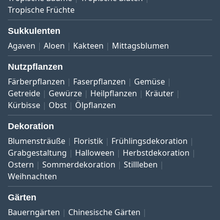
Tropische Früchte
Sukkulenten
Agaven
Aloen
Kakteen
Mittagsblumen
Nutzpflanzen
Färberpflanzen
Faserpflanzen
Gemüse
Getreide
Gewürze
Heilpflanzen
Kräuter
Kürbisse
Obst
Ölpflanzen
Dekoration
Blumensträuße
Floristik
Frühlingsdekoration
Grabgestaltung
Halloween
Herbstdekoration
Ostern
Sommerdekoration
Stillleben
Weihnachten
Gärten
Bauerngärten
Chinesische Gärten