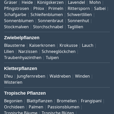
Gräser
Heide
Königskerzen
Lavendel
Mohn
Pfingstrosen
Phlox
Primeln
Rittersporn
Salbei
Schafgarbe
Schleifenblumen
Schwertlilien
Sonnenblumen
Sonnenbraut
Sonnenhut
Stockmalven
Storchschnabel
Taglilien
Zwiebelpflanzen
Blausterne
Kaiserkronen
Krokusse
Lauch
Lilien
Narzissen
Schneeglöckchen
Traubenhyazinthen
Tulpen
Kletterpflanzen
Efeu
Jungfernreben
Waldreben
Winden
Wisterien
Tropische Pflanzen
Begonien
Blattpflanzen
Bromelien
Frangipani
Orchideen
Palmen
Passionsblumen
Tropische Bäume
Tropische Blüten