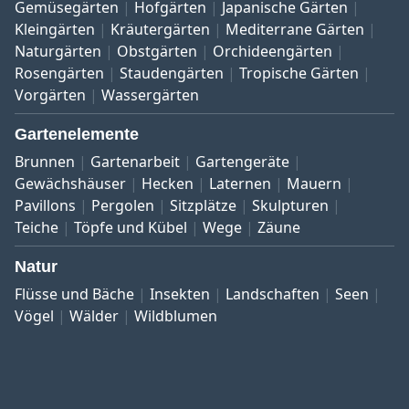
Gemüsegärten
Hofgärten
Japanische Gärten
Kleingärten
Kräutergärten
Mediterrane Gärten
Naturgärten
Obstgärten
Orchideengärten
Rosengärten
Staudengärten
Tropische Gärten
Vorgärten
Wassergärten
Gartenelemente
Brunnen
Gartenarbeit
Gartengeräte
Gewächshäuser
Hecken
Laternen
Mauern
Pavillons
Pergolen
Sitzplätze
Skulpturen
Teiche
Töpfe und Kübel
Wege
Zäune
Natur
Flüsse und Bäche
Insekten
Landschaften
Seen
Vögel
Wälder
Wildblumen