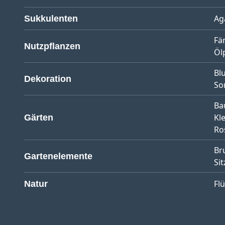
Ag
Sukkulenten
Fä
Nutzpflanzen
Öl
Bl
Dekoration
So
Ba
Kl
Gärten
Ro
Br
Gartenelemente
Sit
Fl
Natur