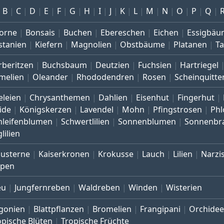
B
C
D
E
F
G
H
I
J
K
L
M
N
O
P
Q
orne
Bonsais
Buchen
Ebereschen
Eichen
Essigbäu
stanien
Kiefern
Magnolien
Obstbäume
Platanen
T
rberitzen
Buchsbaum
Deutzien
Fuchsien
Hartriegel
melien
Oleander
Rhododendren
Rosen
Scheinquitte
eleien
Chrysanthemen
Dahlien
Eisenhut
Fingerhut
ide
Königskerzen
Lavendel
Mohn
Pfingstrosen
Phl
hleifenblumen
Schwertlilien
Sonnenblumen
Sonnenbr
lilien
austerne
Kaiserkronen
Krokusse
Lauch
Lilien
Narzi
lpen
eu
Jungfernreben
Waldreben
Winden
Wisterien
gonien
Blattpflanzen
Bromelien
Frangipani
Orchide
opische Blüten
Tropische Früchte