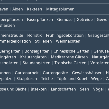
aven
Aloen
Kakteen
Mittagsblumen
rberpflanzen
Faserpflanzen
Gemüse
Getreide
Gewür
pflanzen
umensträuße
Floristik
Frühlingsdekoration
Grabgestal
mmerdekoration
Stillleben
Weihnachten
uerngärten
Bonsaigärten
Chinesische Gärten
Gemüse
eingärten
Kräutergärten
Mediterrane Gärten
Naturgär
sengärten
Staudengärten
Tropische Gärten
Vorgärte
unnen
Gartenarbeit
Gartengeräte
Gewächshäuser
H
zplätze
Skulpturen
Teiche
Töpfe und Kübel
Wege
Z
üsse und Bäche
Insekten
Landschaften
Seen
Vögel