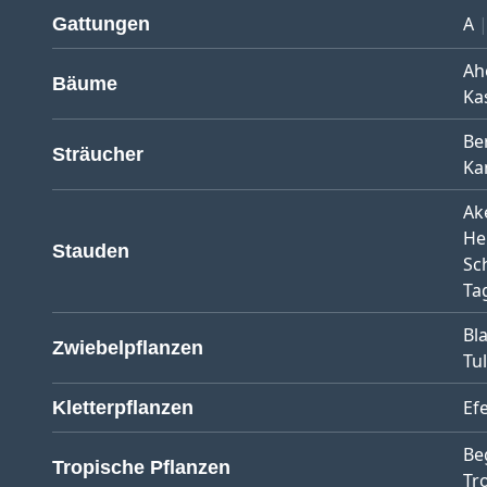
A
Gattungen
Ah
Bäume
Ka
Be
Sträucher
Ka
Ak
He
Stauden
Sc
Tag
Bl
Zwiebelpflanzen
Tu
Ef
Kletterpflanzen
Be
Tropische Pflanzen
Tr