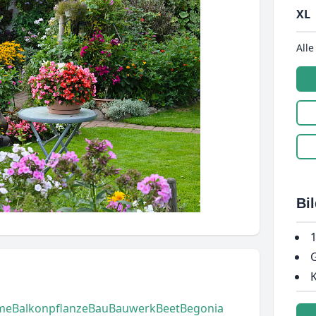
XL
Alle
Bi
1
G
K
me
Balkonpflanze
Bau
Bauwerk
Beet
Begonia