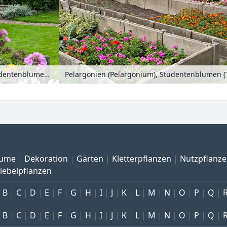
Phlox, Eisbegonien (Begonia semperflorens) und Studentenblumen (Tagetes)
ume
Dekoration
Gärten
Kletterpflanzen
Nutzpflanz
iebelpflanzen
B
C
D
E
F
G
H
I
J
K
L
M
N
O
P
Q
B
C
D
E
F
G
H
I
J
K
L
M
N
O
P
Q