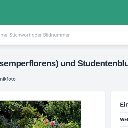
 semperflorens) und Studentenbl
nikfoto
Ein
WE