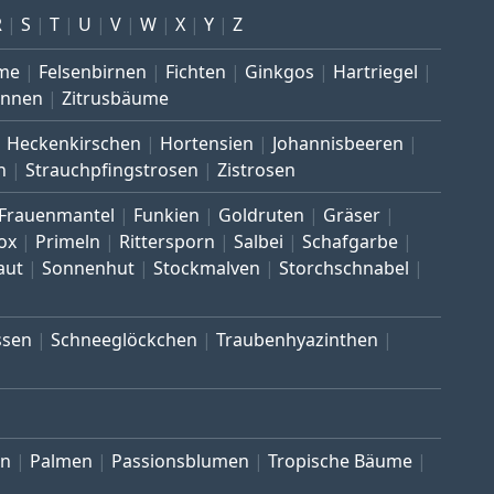
R
S
T
U
V
W
X
Y
Z
me
Felsenbirnen
Fichten
Ginkgos
Hartriegel
annen
Zitrusbäume
Heckenkirschen
Hortensien
Johannisbeeren
n
Strauchpfingstrosen
Zistrosen
Frauenmantel
Funkien
Goldruten
Gräser
ox
Primeln
Rittersporn
Salbei
Schafgarbe
aut
Sonnenhut
Stockmalven
Storchschnabel
ssen
Schneeglöckchen
Traubenhyazinthen
en
Palmen
Passionsblumen
Tropische Bäume