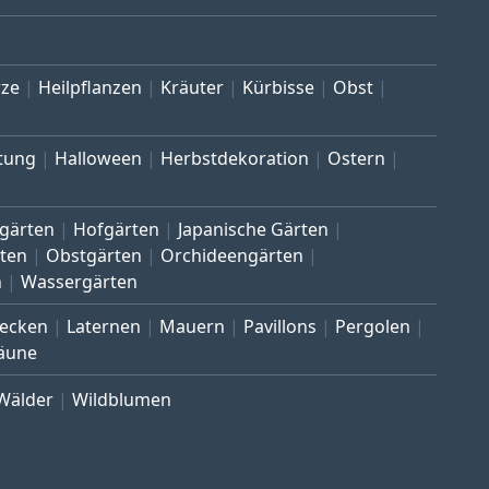
ze
Heilpflanzen
Kräuter
Kürbisse
Obst
tung
Halloween
Herbstdekoration
Ostern
gärten
Hofgärten
Japanische Gärten
ten
Obstgärten
Orchideengärten
n
Wassergärten
ecken
Laternen
Mauern
Pavillons
Pergolen
äune
Wälder
Wildblumen