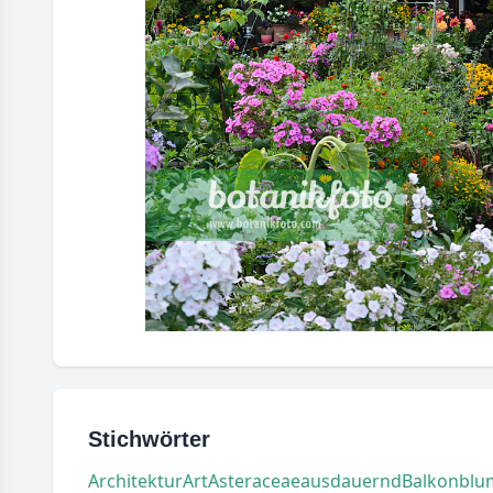
Stichwörter
Architektur
Art
Asteraceae
ausdauernd
Balkonblu