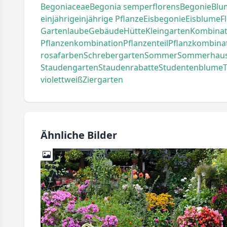
Begoniaceae
Begonia semperflorens
Begonie
Blu
einjährig
einjährige Pflanze
Eisbegonie
Eisblume
F
Gartenlaube
Gebäude
Hütte
Kleingarten
Kombinat
Pflanzenkombination
Pflanzenteil
Pflanzkombina
rosafarben
Schrebergarten
Sommer
Sommerhau
Staudengarten
Staudenrabatte
Studentenblume
violett
weiß
Ziergarten
Ähnliche Bilder