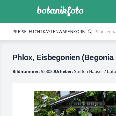
PREISE
LEUCHTKÄSTEN
WARENKORB
Phlox, Eisbegonien (Begonia
Bildnummer:
523080
Urheber:
Steffen Hauser / bota