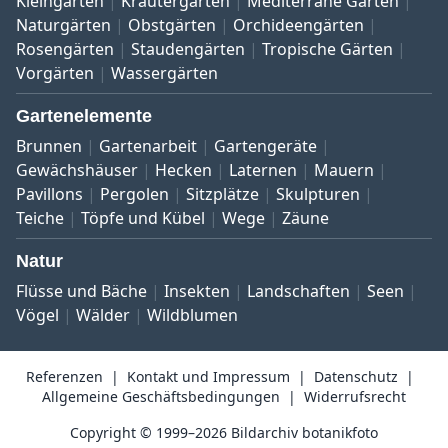
Kleingärten
Kräutergärten
Mediterrane Gärten
Naturgärten
Obstgärten
Orchideengärten
Rosengärten
Staudengärten
Tropische Gärten
Vorgärten
Wassergärten
Gartenelemente
Brunnen
Gartenarbeit
Gartengeräte
Gewächshäuser
Hecken
Laternen
Mauern
Pavillons
Pergolen
Sitzplätze
Skulpturen
Teiche
Töpfe und Kübel
Wege
Zäune
Natur
Flüsse und Bäche
Insekten
Landschaften
Seen
Vögel
Wälder
Wildblumen
Referenzen
Kontakt und Impressum
Datenschutz
Allgemeine Geschäftsbedingungen
Widerrufsrecht
Copyright © 1999–2026 Bildarchiv botanikfoto