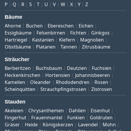
P
Q
R
S
T
U
V
W
X
Y
Z
Bäume
Ahorne
Buchen
Ebereschen
Eichen
Essigbäume
Felsenbirnen
Fichten
Ginkgos
Hartriegel
Kastanien
Kiefern
Magnolien
Obstbäume
Platanen
Tannen
Zitrusbäume
Sträucher
Berberitzen
Buchsbaum
Deutzien
Fuchsien
Heckenkirschen
Hortensien
Johannisbeeren
Kamelien
Oleander
Rhododendren
Rosen
Scheinquitten
Strauchpfingstrosen
Zistrosen
Stauden
Akeleien
Chrysanthemen
Dahlien
Eisenhut
Fingerhut
Frauenmantel
Funkien
Goldruten
Gräser
Heide
Königskerzen
Lavendel
Mohn