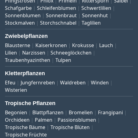
Pfingstrosen
Phlox
Primeln
Rittersporn
Salbei
Schafgarbe
Schleifenblumen
Schwertlilien
Sonnenblumen
Sonnenbraut
Sonnenhut
Stockmalven
Storchschnabel
Taglilien
Zwiebelpflanzen
Blausterne
Kaiserkronen
Krokusse
Lauch
Lilien
Narzissen
Schneeglöckchen
Traubenhyazinthen
Tulpen
Kletterpflanzen
Efeu
Jungfernreben
Waldreben
Winden
Wisterien
Tropische Pflanzen
Begonien
Blattpflanzen
Bromelien
Frangipani
Orchideen
Palmen
Passionsblumen
Tropische Bäume
Tropische Blüten
Tropische Früchte