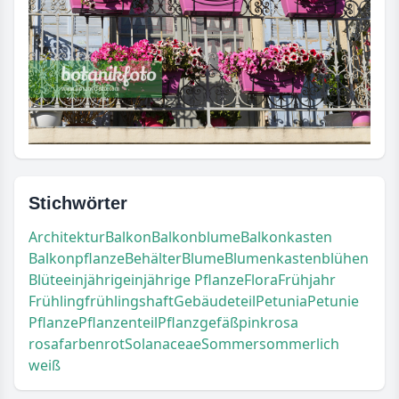
Stichwörter
Architektur
Balkon
Balkonblume
Balkonkasten
Balkonpflanze
Behälter
Blume
Blumenkasten
blühen
Blüte
einjährig
einjährige Pflanze
Flora
Frühjahr
Frühling
frühlingshaft
Gebäudeteil
Petunia
Petunie
Pflanze
Pflanzenteil
Pflanzgefäß
pink
rosa
rosafarben
rot
Solanaceae
Sommer
sommerlich
weiß