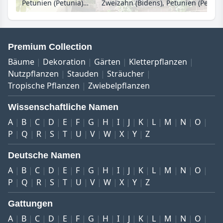
Petunien (Petunia) und Süßkartoffel (Ipomoea batatas)
Premium Collection
Bäume
Dekoration
Gärten
Kletterpflanzen
Nutzpflanzen
Stauden
Sträucher
Tropische Pflanzen
Zwiebelpflanzen
Wissenschaftliche Namen
A
B
C
D
E
F
G
H
I
J
K
L
M
N
O
P
Q
R
S
T
U
V
W
X
Y
Z
Deutsche Namen
A
B
C
D
E
F
G
H
I
J
K
L
M
N
O
P
Q
R
S
T
U
V
W
X
Y
Z
Gattungen
A
B
C
D
E
F
G
H
I
J
K
L
M
N
O