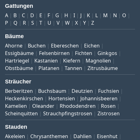
Gattungen
A
B
C
D
E
F
G
H
I
J
K
L
M
N
O
P
Q
R
S
T
U
V
W
X
Y
Z
Bäume
Ahorne
Buchen
Ebereschen
Eichen
Essigbäume
Felsenbirnen
Fichten
Ginkgos
Hartriegel
Kastanien
Kiefern
Magnolien
Obstbäume
Platanen
Tannen
Zitrusbäume
Sträucher
Berberitzen
Buchsbaum
Deutzien
Fuchsien
Heckenkirschen
Hortensien
Johannisbeeren
Kamelien
Oleander
Rhododendren
Rosen
Scheinquitten
Strauchpfingstrosen
Zistrosen
Stauden
Akeleien
Chrysanthemen
Dahlien
Eisenhut