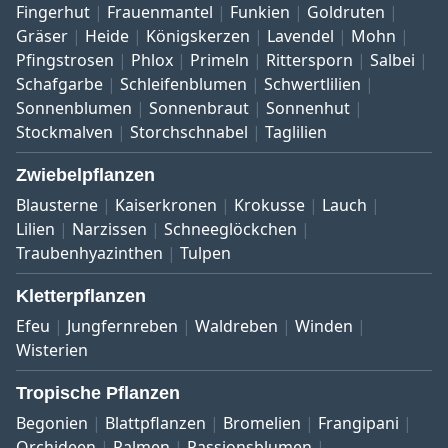
Fingerhut
Frauenmantel
Funkien
Goldruten
Gräser
Heide
Königskerzen
Lavendel
Mohn
Pfingstrosen
Phlox
Primeln
Rittersporn
Salbei
Schafgarbe
Schleifenblumen
Schwertlilien
Sonnenblumen
Sonnenbraut
Sonnenhut
Stockmalven
Storchschnabel
Taglilien
Zwiebelpflanzen
Blausterne
Kaiserkronen
Krokusse
Lauch
Lilien
Narzissen
Schneeglöckchen
Traubenhyazinthen
Tulpen
Kletterpflanzen
Efeu
Jungfernreben
Waldreben
Winden
Wisterien
Tropische Pflanzen
Begonien
Blattpflanzen
Bromelien
Frangipani
Orchideen
Palmen
Passionsblumen