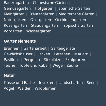
Bauerngärten
Chinesische Gärten
Gemüsegärten
Hofgärten
Japanische Gärten
Kleingärten
Kräutergärten
Mediterrane Gärten
Naturgärten
Obstgärten
Orchideengärten
Rosengärten
Staudengärten
Tropische Gärten
Vorgärten
Wassergärten
Gartenelemente
Brunnen
Gartenarbeit
Gartengeräte
Gewächshäuser
Hecken
Laternen
Mauern
Pavillons
Pergolen
Sitzplätze
Skulpturen
Teiche
Töpfe und Kübel
Wege
Zäune
Natur
Flüsse und Bäche
Insekten
Landschaften
Seen
Vögel
Wälder
Wildblumen