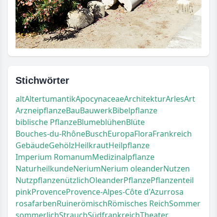
Stichwörter
alt
Altertum
antik
Apocynaceae
Architektur
Arles
Art
Arzneipflanze
Bau
Bauwerk
Bibelpflanze
biblische Pflanze
Blume
blühen
Blüte
Bouches-du-Rhône
Busch
Europa
Flora
Frankreich
Gebäude
Gehölz
Heilkraut
Heilpflanze
Imperium Romanum
Medizinalpflanze
Naturheilkunde
Nerium
Nerium oleander
Nutzen
Nutzpflanze
nützlich
Oleander
Pflanze
Pflanzenteil
pink
Provence
Provence-Alpes-Côte d'Azur
rosa
rosafarben
Ruine
römisch
Römisches Reich
Sommer
sommerlich
Strauch
Südfrankreich
Theater