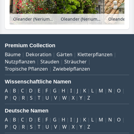
Oleander (Nerium oleander), Avignon, Provence, Frankreich
Oleander (Nerium oleander), Avignon, Provence, Frankreich
Premium Collection
Bäume
Dekoration
Gärten
Kletterpflanzen
Nutzpflanzen
Stauden
Sträucher
Tropische Pflanzen
Zwiebelpflanzen
Wissenschaftliche Namen
A
B
C
D
E
F
G
H
I
J
K
L
M
N
O
P
Q
R
S
T
U
V
W
X
Y
Z
Deutsche Namen
A
B
C
D
E
F
G
H
I
J
K
L
M
N
O
P
Q
R
S
T
U
V
W
X
Y
Z