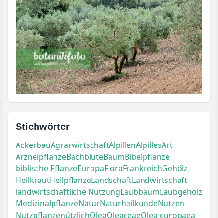
Stichwörter
Ackerbau
Agrarwirtschaft
Alpillen
Alpilles
Art
Arzneipflanze
Bachblüte
Baum
Bibelpflanze
biblische Pflanze
Europa
Flora
Frankreich
Gehölz
Heilkraut
Heilpflanze
Landschaft
Landwirtschaft
landwirtschaftliche Nutzung
Laubbaum
Laubgehölz
Medizinalpflanze
Natur
Naturheilkunde
Nutzen
Nutzpflanze
nützlich
Olea
Oleaceae
Olea europaea