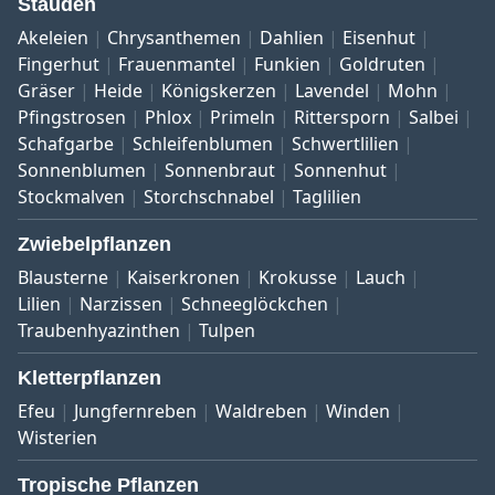
Stauden
Akeleien
Chrysanthemen
Dahlien
Eisenhut
Fingerhut
Frauenmantel
Funkien
Goldruten
Gräser
Heide
Königskerzen
Lavendel
Mohn
Pfingstrosen
Phlox
Primeln
Rittersporn
Salbei
Schafgarbe
Schleifenblumen
Schwertlilien
Sonnenblumen
Sonnenbraut
Sonnenhut
Stockmalven
Storchschnabel
Taglilien
Zwiebelpflanzen
Blausterne
Kaiserkronen
Krokusse
Lauch
Lilien
Narzissen
Schneeglöckchen
Traubenhyazinthen
Tulpen
Kletterpflanzen
Efeu
Jungfernreben
Waldreben
Winden
Wisterien
Tropische Pflanzen