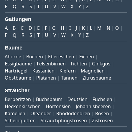
P
Q
R
S
T
U
V
W
X
Y
Z
Gattungen
A
B
C
D
E
F
G
H
I
J
K
L
M
N
O
P
Q
R
S
T
U
V
W
X
Y
Z
Bäume
Ahorne
Buchen
Ebereschen
Eichen
Essigbäume
Felsenbirnen
Fichten
Ginkgos
Hartriegel
Kastanien
Kiefern
Magnolien
Obstbäume
Platanen
Tannen
Zitrusbäume
Sträucher
Berberitzen
Buchsbaum
Deutzien
Fuchsien
Heckenkirschen
Hortensien
Johannisbeeren
Kamelien
Oleander
Rhododendren
Rosen
Scheinquitten
Strauchpfingstrosen
Zistrosen