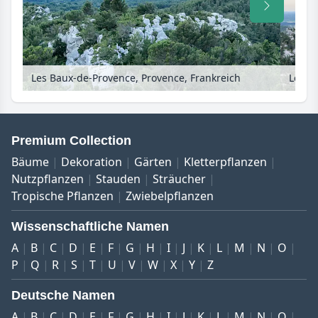
Les Baux-de-Provence, Provence, Frankreich
Premium Collection
Bäume
Dekoration
Gärten
Kletterpflanzen
Nutzpflanzen
Stauden
Sträucher
Tropische Pflanzen
Zwiebelpflanzen
Wissenschaftliche Namen
A
B
C
D
E
F
G
H
I
J
K
L
M
N
O
P
Q
R
S
T
U
V
W
X
Y
Z
Deutsche Namen
A
B
C
D
E
F
G
H
I
J
K
L
M
N
O