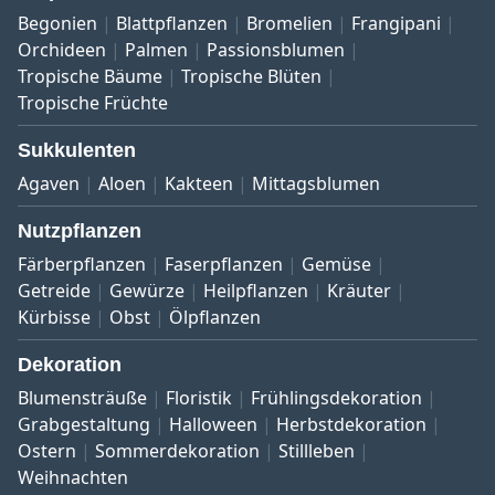
Begonien
Blattpflanzen
Bromelien
Frangipani
Orchideen
Palmen
Passionsblumen
Tropische Bäume
Tropische Blüten
Tropische Früchte
Sukkulenten
Agaven
Aloen
Kakteen
Mittagsblumen
Nutzpflanzen
Färberpflanzen
Faserpflanzen
Gemüse
Getreide
Gewürze
Heilpflanzen
Kräuter
Kürbisse
Obst
Ölpflanzen
Dekoration
Blumensträuße
Floristik
Frühlingsdekoration
Grabgestaltung
Halloween
Herbstdekoration
Ostern
Sommerdekoration
Stillleben
Weihnachten