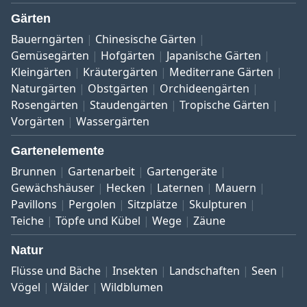
Gärten
Bauerngärten
Chinesische Gärten
Gemüsegärten
Hofgärten
Japanische Gärten
Kleingärten
Kräutergärten
Mediterrane Gärten
Naturgärten
Obstgärten
Orchideengärten
Rosengärten
Staudengärten
Tropische Gärten
Vorgärten
Wassergärten
Gartenelemente
Brunnen
Gartenarbeit
Gartengeräte
Gewächshäuser
Hecken
Laternen
Mauern
Pavillons
Pergolen
Sitzplätze
Skulpturen
Teiche
Töpfe und Kübel
Wege
Zäune
Natur
Flüsse und Bäche
Insekten
Landschaften
Seen
Vögel
Wälder
Wildblumen