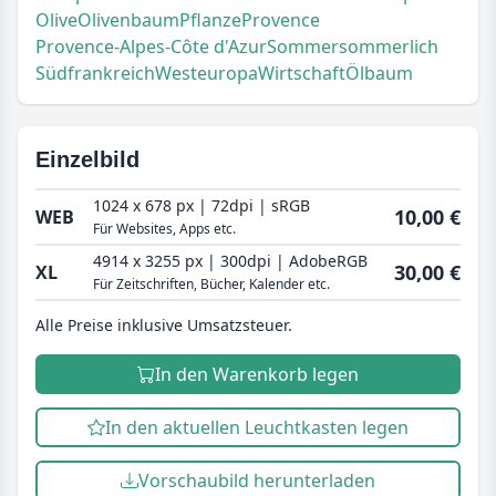
Olive
Olivenbaum
Pflanze
Provence
Provence-Alpes-Côte d'Azur
Sommer
sommerlich
Südfrankreich
Westeuropa
Wirtschaft
Ölbaum
Einzelbild
1024 x 678 px | 72dpi | sRGB
10,00 €
WEB
Für Websites, Apps etc.
4914 x 3255 px | 300dpi | AdobeRGB
30,00 €
XL
Für Zeitschriften, Bücher, Kalender etc.
Alle Preise inklusive Umsatzsteuer.
In den Warenkorb legen
In den aktuellen Leuchtkasten legen
Vorschaubild herunterladen