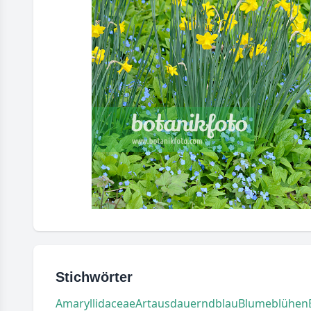
Stichwörter
Amaryllidaceae
Art
ausdauernd
blau
Blume
blühen