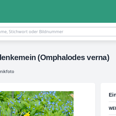
edenkemein (Omphalodes verna)
nikfoto
Ein
WE