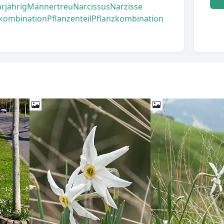
rjährig
Männertreu
Narcissus
Narzisse
kombination
Pflanzenteil
Pflanzkombination