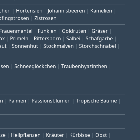
chen
Hortensien
Johannisbeeren
Kamelien
pfingstrosen
Zistrosen
Frauenmantel
Funkien
Goldruten
Gräser
ox
Primeln
Rittersporn
Salbei
Schafgarbe
aut
Sonnenhut
Stockmalven
Storchschnabel
ssen
Schneeglöckchen
Traubenhyazinthen
en
Palmen
Passionsblumen
Tropische Bäume
ze
Heilpflanzen
Kräuter
Kürbisse
Obst