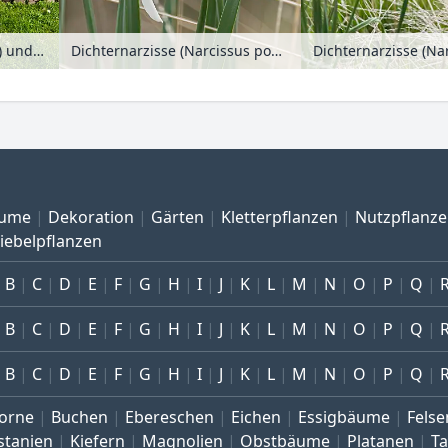
Narzissen (Narcissus) und Tulpen (Tulipa) am Straßenrand
Dichternarzisse (Narcissus poeticus var. recurvus)
Dichternarzisse (Nar
ume
Dekoration
Gärten
Kletterpflanzen
Nutzpflanz
iebelpflanzen
B
C
D
E
F
G
H
I
J
K
L
M
N
O
P
Q
B
C
D
E
F
G
H
I
J
K
L
M
N
O
P
Q
B
C
D
E
F
G
H
I
J
K
L
M
N
O
P
Q
orne
Buchen
Ebereschen
Eichen
Essigbäume
Felse
stanien
Kiefern
Magnolien
Obstbäume
Platanen
T