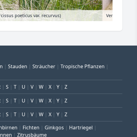
cissus poeticus var. recurvus)
en
Stauden
Sträucher
Tropische Pflanzen
R
S
T
U
V
W
X
Y
Z
R
S
T
U
V
W
X
Y
Z
R
S
T
U
V
W
X
Y
Z
nbirnen
Fichten
Ginkgos
Hartriegel
annen
Zitrusbäume