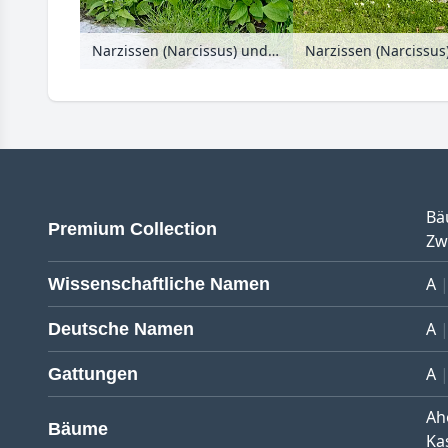
Narzissen (Narcissus) und Gedenkemein (Omphalodes verna)
Bä
Premium Collection
Zw
A
Wissenschaftliche Namen
A
Deutsche Namen
A
Gattungen
Ah
Bäume
Ka