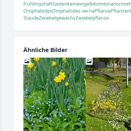
frühlingshaft
Gedenkemein
gelb
Kombination
meh
Omphalodes
Omphalodes verna
Pflanze
Pflanzen
Staude
Zwiebelgewächs
Zwiebelpflanze
Ähnliche Bilder