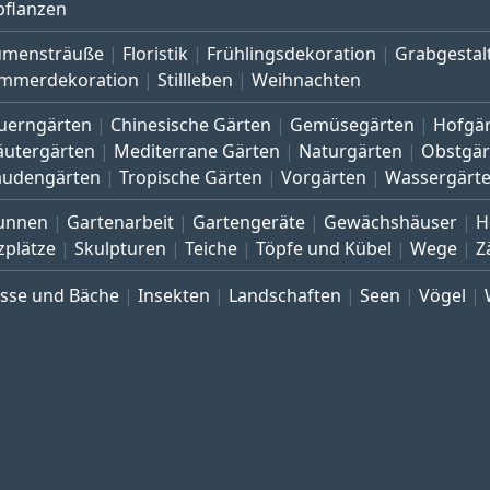
pflanzen
umensträuße
Floristik
Frühlingsdekoration
Grabgestal
mmerdekoration
Stillleben
Weihnachten
uerngärten
Chinesische Gärten
Gemüsegärten
Hofgä
äutergärten
Mediterrane Gärten
Naturgärten
Obstgär
audengärten
Tropische Gärten
Vorgärten
Wassergärt
unnen
Gartenarbeit
Gartengeräte
Gewächshäuser
H
zplätze
Skulpturen
Teiche
Töpfe und Kübel
Wege
Z
üsse und Bäche
Insekten
Landschaften
Seen
Vögel