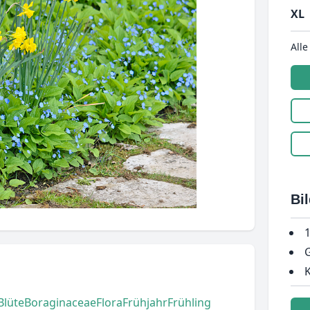
XL
Alle
Bi
1
G
K
Blüte
Boraginaceae
Flora
Frühjahr
Frühling