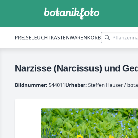
PREISE
LEUCHTKÄSTEN
WARENKORB
Narzisse (Narcissus) und G
Bildnummer:
544011
Urheber:
Steffen Hauser / bota