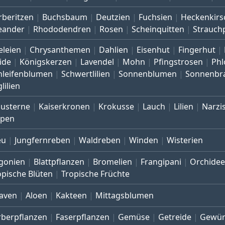
rberitzen
Buchsbaum
Deutzien
Fuchsien
Heckenkirs
eander
Rhododendren
Rosen
Scheinquitten
Strauch
eleien
Chrysanthemen
Dahlien
Eisenhut
Fingerhut
ide
Königskerzen
Lavendel
Mohn
Pfingstrosen
Phl
hleifenblumen
Schwertlilien
Sonnenblumen
Sonnenbr
lilien
austerne
Kaiserkronen
Krokusse
Lauch
Lilien
Narzi
lpen
eu
Jungfernreben
Waldreben
Winden
Wisterien
gonien
Blattpflanzen
Bromelien
Frangipani
Orchide
opische Blüten
Tropische Früchte
aven
Aloen
Kakteen
Mittagsblumen
rberpflanzen
Faserpflanzen
Gemüse
Getreide
Gewür