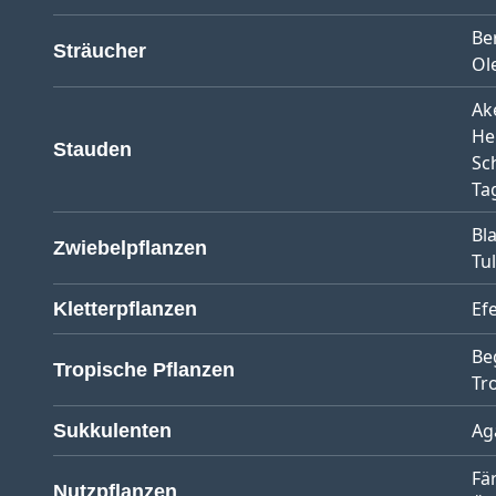
Be
Sträucher
Ol
Ak
He
Stauden
Sc
Tag
Bl
Zwiebelpflanzen
Tu
Ef
Kletterpflanzen
Be
Tropische Pflanzen
Tr
Ag
Sukkulenten
Fä
Nutzpflanzen