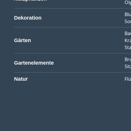
Öl
Bl
Dekoration
So
Ba
Kr
Gärten
St
Br
Gartenelemente
Sit
Fl
Natur