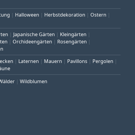
tung
Halloween
Herbstdekoration
Ostern
rten
Japanische Gärten
Kleingärten
ten
Orchideengärten
Rosengärten
en
ecken
Laternen
Mauern
Pavillons
Pergolen
äune
Wälder
Wildblumen