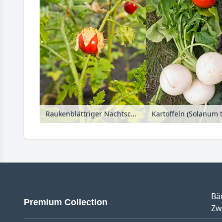
Raukenblättriger Nachtschatten (Solanum sisymbriifolium)
Bä
Premium Collection
Zw