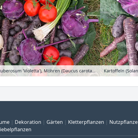
Kartoffeln (Solanum tuberosum 'Violetta'), Möhren (Daucus carota subsp. sativus), Kohlrabis (Brassica oleracea var. gongyloides) und Tomaten (Lycopersicon esculentum)
ume
Dekoration
Gärten
Kletterpflanzen
Nutzpflanz
iebelpflanzen