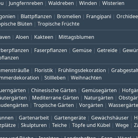
eu
Jungfernreben
Waldreben
Winden
Wisterien
gonien
Blattpflanzen
Bromelien
Frangipani
Orchide
opische Blüten
Tropische Früchte
aven
Aloen
Kakteen
Mittagsblumen
rberpflanzen
Faserpflanzen
Gemüse
Getreide
Gewür
pflanzen
umensträuße
Floristik
Frühlingsdekoration
Grabgestal
mmerdekoration
Stillleben
Weihnachten
uerngärten
Chinesische Gärten
Gemüsegärten
Hofgä
äutergärten
Mediterrane Gärten
Naturgärten
Obstgär
audengärten
Tropische Gärten
Vorgärten
Wassergärt
unnen
Gartenarbeit
Gartengeräte
Gewächshäuser
H
zplätze
Skulpturen
Teiche
Töpfe und Kübel
Wege
Z