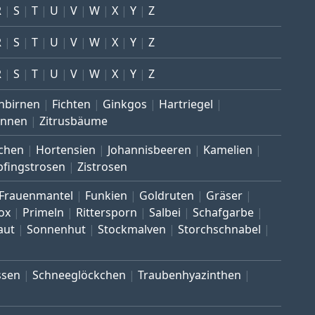
R
S
T
U
V
W
X
Y
Z
R
S
T
U
V
W
X
Y
Z
R
S
T
U
V
W
X
Y
Z
nbirnen
Fichten
Ginkgos
Hartriegel
annen
Zitrusbäume
chen
Hortensien
Johannisbeeren
Kamelien
pfingstrosen
Zistrosen
Frauenmantel
Funkien
Goldruten
Gräser
ox
Primeln
Rittersporn
Salbei
Schafgarbe
aut
Sonnenhut
Stockmalven
Storchschnabel
ssen
Schneeglöckchen
Traubenhyazinthen