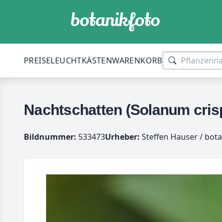
PREISE
LEUCHTKÄSTEN
WARENKORB
Nachtschatten (Solanum cris
Bildnummer:
533473
Urheber:
Steffen Hauser / bota