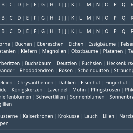
B
C
D
E
F
G
H
I
J
K
L
M
N
O
P
Q
B
C
D
E
F
G
H
I
J
K
L
M
N
O
P
Q
B
C
D
E
F
G
H
I
J
K
L
M
N
O
P
Q
orne
Buchen
Ebereschen
Eichen
Essigbäume
Felse
stanien
Kiefern
Magnolien
Obstbäume
Platanen
T
rberitzen
Buchsbaum
Deutzien
Fuchsien
Heckenkirs
eander
Rhododendren
Rosen
Scheinquitten
Strauch
eleien
Chrysanthemen
Dahlien
Eisenhut
Fingerhut
ide
Königskerzen
Lavendel
Mohn
Pfingstrosen
Phl
hleifenblumen
Schwertlilien
Sonnenblumen
Sonnenbr
lilien
austerne
Kaiserkronen
Krokusse
Lauch
Lilien
Narzi
lpen