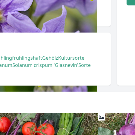
ühling
frühlingshaft
Gehölz
Kultursorte
lanum
Solanum crispum 'Glasnevin'
Sorte