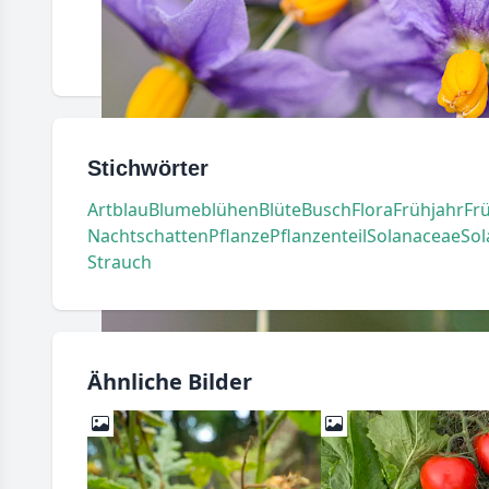
Stichwörter
Art
blau
Blume
blühen
Blüte
Busch
Flora
Frühjahr
Fr
Nachtschatten
Pflanze
Pflanzenteil
Solanaceae
So
Strauch
Ähnliche Bilder