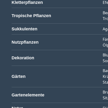
Ef
Kletterpflanzen
Be
Tropische Pflanzen
Tr
Ag
Sukkulenten
Fä
Nutzpflanzen
Öl
Bl
Dekoration
So
Ba
Kr
Gärten
St
Br
Gartenelemente
Sit