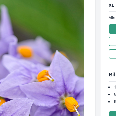
XL
Alle
Bi
1
G
K