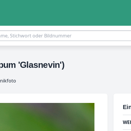
pum 'Glasnevin')
nikfoto
Ein
WE