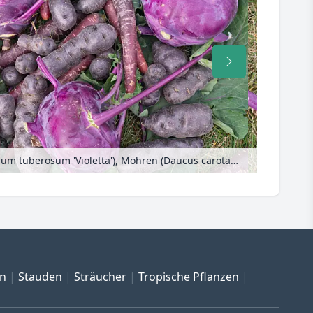
Kartoffeln (Solanum tuberosum 'Violetta'), Möhren (Daucus carota subsp. sativus) und Kohlrabis (Brassica oleracea var. gongyloides)
en
Stauden
Sträucher
Tropische Pflanzen