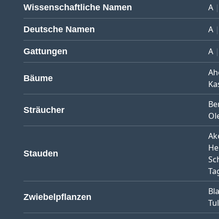
A
Wissenschaftliche Namen
A
Deutsche Namen
A
Gattungen
Ah
Bäume
Ka
Be
Sträucher
Ol
Ak
He
Stauden
Sc
Tag
Bl
Zwiebelpflanzen
Tu