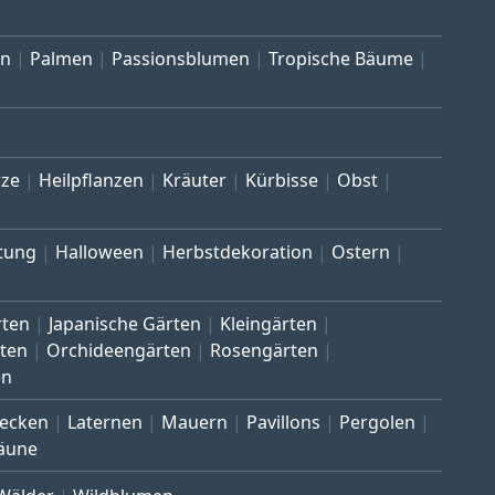
en
Palmen
Passionsblumen
Tropische Bäume
ze
Heilpflanzen
Kräuter
Kürbisse
Obst
tung
Halloween
Herbstdekoration
Ostern
rten
Japanische Gärten
Kleingärten
ten
Orchideengärten
Rosengärten
en
ecken
Laternen
Mauern
Pavillons
Pergolen
äune