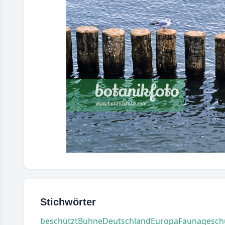
Stichwörter
beschützt
Buhne
Deutschland
Europa
Fauna
gesch