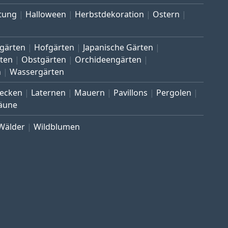
tung
Halloween
Herbstdekoration
Ostern
gärten
Hofgärten
Japanische Gärten
ten
Obstgärten
Orchideengärten
n
Wassergärten
ecken
Laternen
Mauern
Pavillons
Pergolen
äune
Wälder
Wildblumen