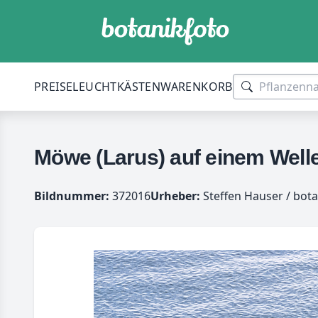
PREISE
LEUCHTKÄSTEN
WARENKORB
Möwe (Larus) auf einem Well
Bildnummer:
372016
Urheber:
Steffen Hauser / bota