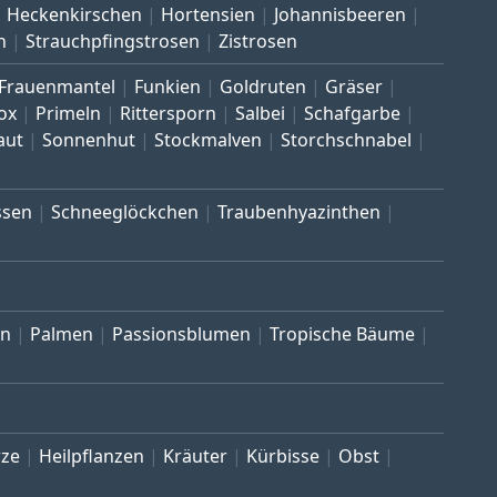
Heckenkirschen
Hortensien
Johannisbeeren
n
Strauchpfingstrosen
Zistrosen
Frauenmantel
Funkien
Goldruten
Gräser
ox
Primeln
Rittersporn
Salbei
Schafgarbe
aut
Sonnenhut
Stockmalven
Storchschnabel
ssen
Schneeglöckchen
Traubenhyazinthen
en
Palmen
Passionsblumen
Tropische Bäume
ze
Heilpflanzen
Kräuter
Kürbisse
Obst