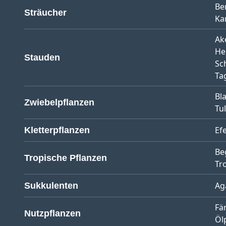
Be
Sträucher
Ka
Ak
He
Stauden
Sc
Tag
Bl
Zwiebelpflanzen
Tu
Ef
Kletterpflanzen
Be
Tropische Pflanzen
Tr
Ag
Sukkulenten
Fä
Nutzpflanzen
Öl