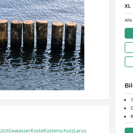
XL
Alle
Bi
1
G
K
ützt
Gewässer
Küste
Küstenschutz
Larus