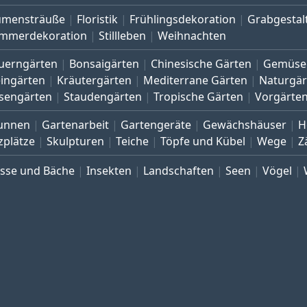
umensträuße
Floristik
Frühlingsdekoration
Grabgestal
mmerdekoration
Stillleben
Weihnachten
uerngärten
Bonsaigärten
Chinesische Gärten
Gemüse
eingärten
Kräutergärten
Mediterrane Gärten
Naturgär
sengärten
Staudengärten
Tropische Gärten
Vorgärte
unnen
Gartenarbeit
Gartengeräte
Gewächshäuser
H
zplätze
Skulpturen
Teiche
Töpfe und Kübel
Wege
Z
üsse und Bäche
Insekten
Landschaften
Seen
Vögel