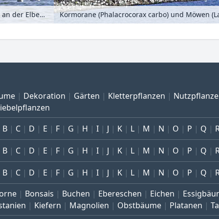
Kormorane (Phalacrocorax carbo) und Möwen (Larus) an der Elbemündung bei Cuxhaven, Deutschland
ume
Dekoration
Gärten
Kletterpflanzen
Nutzpflanz
iebelpflanzen
B
C
D
E
F
G
H
I
J
K
L
M
N
O
P
Q
B
C
D
E
F
G
H
I
J
K
L
M
N
O
P
Q
B
C
D
E
F
G
H
I
J
K
L
M
N
O
P
Q
orne
Bonsais
Buchen
Ebereschen
Eichen
Essigbäu
stanien
Kiefern
Magnolien
Obstbäume
Platanen
T