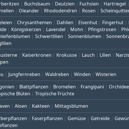
rberitzen
Buchsbaum
Deutzien
Fuchsien
Hartriegel
melien
Oleander
Rhododendren
Rosen
Scheinquitte
eleien
Chrysanthemen
Dahlien
Eisenhut
Fingerhut
ide
Königskerzen
Lavendel
Mohn
Pfingstrosen
Phl
hleifenblumen
Schwertlilien
Sonnenblumen
Sonnenbr
lilien
austerne
Kaiserkronen
Krokusse
Lauch
Lilien
Narzi
lpen
eu
Jungfernreben
Waldreben
Winden
Wisterien
gonien
Blattpflanzen
Bromelien
Frangipani
Orchide
opische Blüten
Tropische Früchte
aven
Aloen
Kakteen
Mittagsblumen
rberpflanzen
Faserpflanzen
Gemüse
Getreide
Gewür
pflanzen