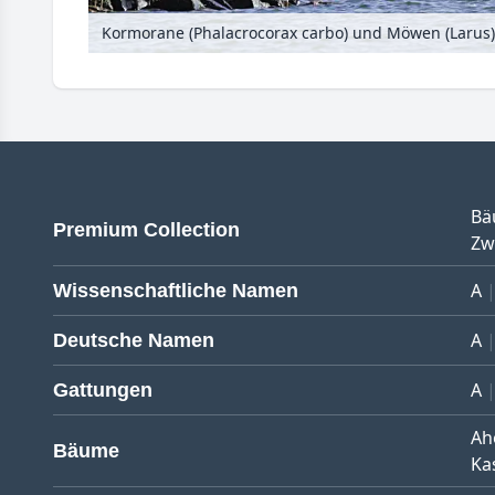
Bä
Premium Collection
Zw
A
Wissenschaftliche Namen
A
Deutsche Namen
A
Gattungen
Ah
Bäume
Ka