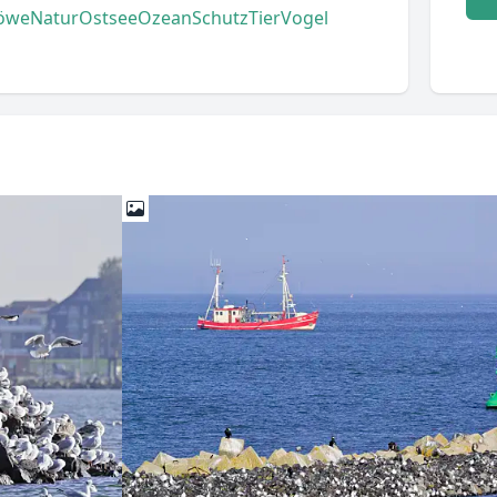
öwe
Natur
Ostsee
Ozean
Schutz
Tier
Vogel