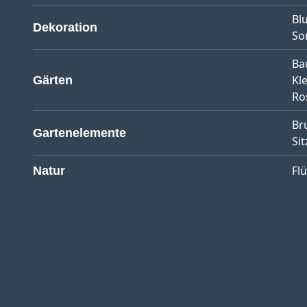
Bl
Dekoration
So
Ba
Kl
Gärten
Ro
Br
Gartenelemente
Sit
Fl
Natur