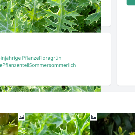
einjährige Pflanze
Flora
grün
e
Pflanzenteil
Sommer
sommerlich