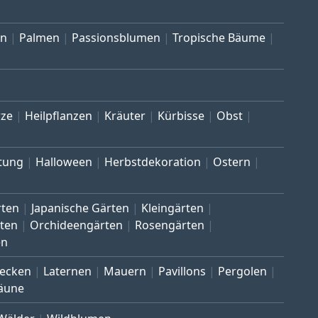
en
Palmen
Passionsblumen
Tropische Bäume
ze
Heilpflanzen
Kräuter
Kürbisse
Obst
tung
Halloween
Herbstdekoration
Ostern
rten
Japanische Gärten
Kleingärten
ten
Orchideengärten
Rosengärten
en
ecken
Laternen
Mauern
Pavillons
Pergolen
äune