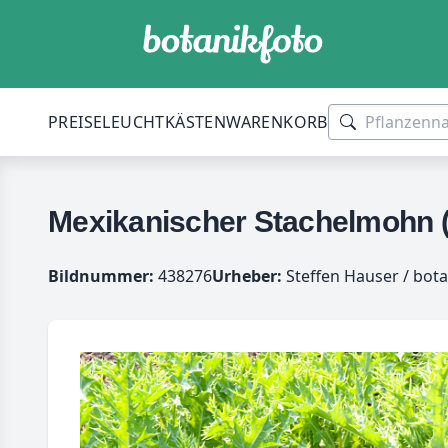
PREISE
LEUCHTKÄSTEN
WARENKORB
Mexikanischer Stachelmohn
Bildnummer:
438276
Urheber:
Steffen Hauser / bota