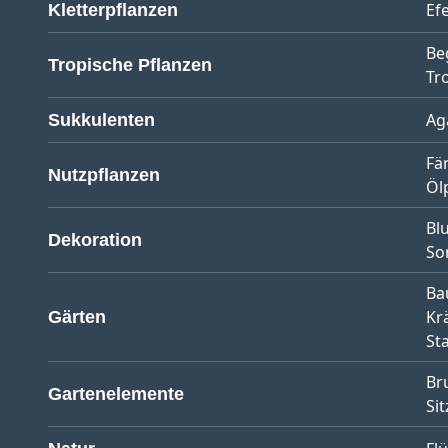
Ef
Kletterpflanzen
Be
Tropische Pflanzen
Tr
Ag
Sukkulenten
Fä
Nutzpflanzen
Öl
Bl
Dekoration
So
Ba
Kr
Gärten
St
Br
Gartenelemente
Sit