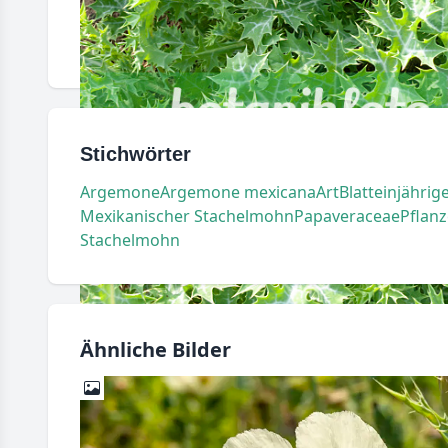
Stichwörter
Argemone
Argemone mexicana
Art
Blatt
einjährig
Mexikanischer Stachelmohn
Papaveraceae
Pflanz
Stachelmohn
Ähnliche Bilder