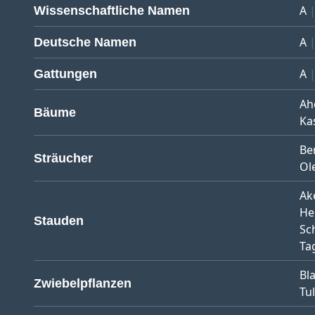
A
Wissenschaftliche Namen
A
Deutsche Namen
A
Gattungen
Ah
Bäume
Ka
Be
Sträucher
Ol
Ak
He
Stauden
Sc
Tag
Bl
Zwiebelpflanzen
Tu