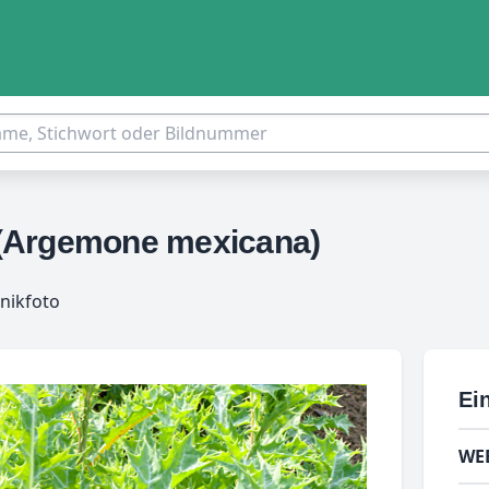
 (Argemone mexicana)
nikfoto
Ein
WE