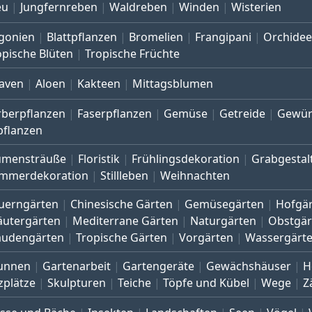
eu
Jungfernreben
Waldreben
Winden
Wisterien
gonien
Blattpflanzen
Bromelien
Frangipani
Orchide
opische Blüten
Tropische Früchte
aven
Aloen
Kakteen
Mittagsblumen
rberpflanzen
Faserpflanzen
Gemüse
Getreide
Gewür
pflanzen
umensträuße
Floristik
Frühlingsdekoration
Grabgestal
mmerdekoration
Stillleben
Weihnachten
uerngärten
Chinesische Gärten
Gemüsegärten
Hofgä
äutergärten
Mediterrane Gärten
Naturgärten
Obstgär
audengärten
Tropische Gärten
Vorgärten
Wassergärt
unnen
Gartenarbeit
Gartengeräte
Gewächshäuser
H
zplätze
Skulpturen
Teiche
Töpfe und Kübel
Wege
Z