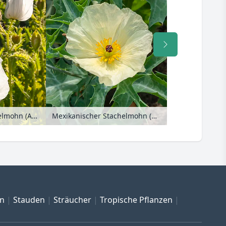
Breithorniger Stachelmohn (Argemone platyceras)
Mexikanischer Stachelmohn (Argemone mexicana)
en
Stauden
Sträucher
Tropische Pflanzen