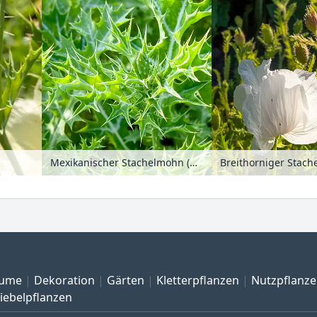
Mexikanischer Stachelmohn (Argemone mexicana)
ume
Dekoration
Gärten
Kletterpflanzen
Nutzpflanz
iebelpflanzen