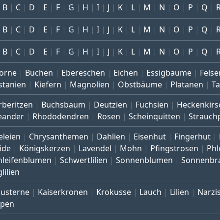
B
C
D
E
F
G
H
I
J
K
L
M
N
O
P
Q
B
C
D
E
F
G
H
I
J
K
L
M
N
O
P
Q
B
C
D
E
F
G
H
I
J
K
L
M
N
O
P
Q
orne
Buchen
Ebereschen
Eichen
Essigbäume
Felse
stanien
Kiefern
Magnolien
Obstbäume
Platanen
T
rberitzen
Buchsbaum
Deutzien
Fuchsien
Heckenkirs
eander
Rhododendren
Rosen
Scheinquitten
Strauch
eleien
Chrysanthemen
Dahlien
Eisenhut
Fingerhut
ide
Königskerzen
Lavendel
Mohn
Pfingstrosen
Phl
hleifenblumen
Schwertlilien
Sonnenblumen
Sonnenbr
lilien
austerne
Kaiserkronen
Krokusse
Lauch
Lilien
Narzi
lpen