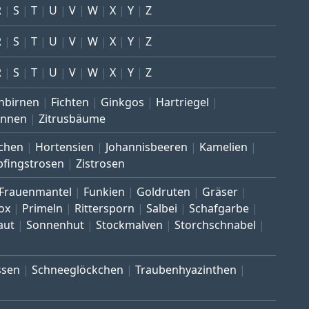
R
S
T
U
V
W
X
Y
Z
R
S
T
U
V
W
X
Y
Z
R
S
T
U
V
W
X
Y
Z
nbirnen
Fichten
Ginkgos
Hartriegel
annen
Zitrusbäume
chen
Hortensien
Johannisbeeren
Kamelien
pfingstrosen
Zistrosen
Frauenmantel
Funkien
Goldruten
Gräser
ox
Primeln
Rittersporn
Salbei
Schafgarbe
aut
Sonnenhut
Stockmalven
Storchschnabel
ssen
Schneeglöckchen
Traubenhyazinthen