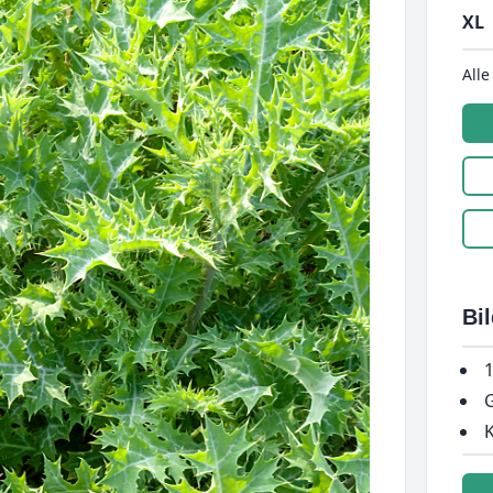
XL
Alle
Bi
1
G
K