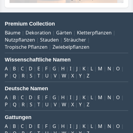
Premium Collection
Bäume
Dekoration
Gärten
Kletterpflanzen
Nutzpflanzen
Stauden
Sträucher
Tropische Pflanzen
Zwiebelpflanzen
Wissenschaftliche Namen
A
B
C
D
E
F
G
H
I
J
K
L
M
N
O
P
Q
R
S
T
U
V
W
X
Y
Z
Deutsche Namen
A
B
C
D
E
F
G
H
I
J
K
L
M
N
O
P
Q
R
S
T
U
V
W
X
Y
Z
Gattungen
A
B
C
D
E
F
G
H
I
J
K
L
M
N
O