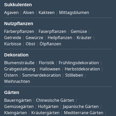
Sukkulenten
Agaven
Aloen
Kakteen
Mittagsblumen
Nutzpflanzen
Färberpflanzen
Faserpflanzen
Gemüse
Getreide
Gewürze
Heilpflanzen
Kräuter
Kürbisse
Obst
Ölpflanzen
Dekoration
Blumensträuße
Floristik
Frühlingsdekoration
Grabgestaltung
Halloween
Herbstdekoration
Ostern
Sommerdekoration
Stillleben
Weihnachten
Gärten
Bauerngärten
Chinesische Gärten
Gemüsegärten
Hofgärten
Japanische Gärten
Kleingärten
Kräutergärten
Mediterrane Gärten