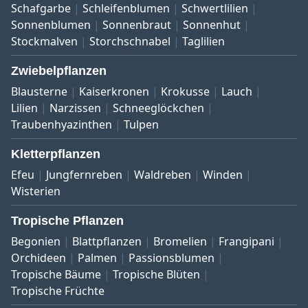
Schafgarbe
Schleifenblumen
Schwertlilien
Sonnenblumen
Sonnenbraut
Sonnenhut
Stockmalven
Storchschnabel
Taglilien
Zwiebelpflanzen
Blausterne
Kaiserkronen
Krokusse
Lauch
Lilien
Narzissen
Schneeglöckchen
Traubenhyazinthen
Tulpen
Kletterpflanzen
Efeu
Jungfernreben
Waldreben
Winden
Wisterien
Tropische Pflanzen
Begonien
Blattpflanzen
Bromelien
Frangipani
Orchideen
Palmen
Passionsblumen
Tropische Bäume
Tropische Blüten
Tropische Früchte