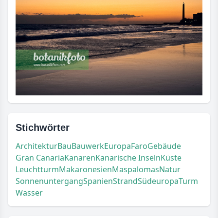
Stichwörter
Architektur
Bau
Bauwerk
Europa
Faro
Gebäude
Gran Canaria
Kanaren
Kanarische Inseln
Küste
Leuchtturm
Makaronesien
Maspalomas
Natur
Sonnenuntergang
Spanien
Strand
Südeuropa
Turm
Wasser