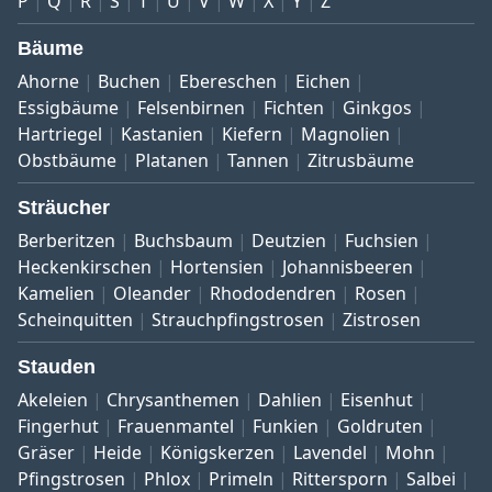
P
Q
R
S
T
U
V
W
X
Y
Z
Bäume
Ahorne
Buchen
Ebereschen
Eichen
Essigbäume
Felsenbirnen
Fichten
Ginkgos
Hartriegel
Kastanien
Kiefern
Magnolien
Obstbäume
Platanen
Tannen
Zitrusbäume
Sträucher
Berberitzen
Buchsbaum
Deutzien
Fuchsien
Heckenkirschen
Hortensien
Johannisbeeren
Kamelien
Oleander
Rhododendren
Rosen
Scheinquitten
Strauchpfingstrosen
Zistrosen
Stauden
Akeleien
Chrysanthemen
Dahlien
Eisenhut
Fingerhut
Frauenmantel
Funkien
Goldruten
Gräser
Heide
Königskerzen
Lavendel
Mohn
Pfingstrosen
Phlox
Primeln
Rittersporn
Salbei